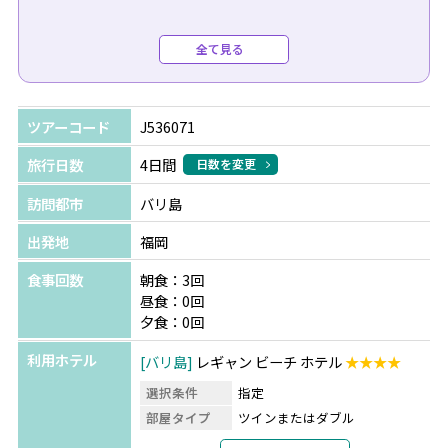
＜TSJだけの限定特典＞
全て見る
特典の8時間カーチャーターご利用時に限り、ご案内可能
です。
※早割特典はA～Fの中からいずれか1つ
ツアーコード
J536071
※ご利用希望の場合は、ツアーご予約時にお申し付けくだ
さい。
旅行日数
4日間
日数を変更
訪問都市
バリ島
◆ご出発90日前までのご予約
〇Ａプラン：ジンバランビーチでのシーフードBBQディナ
出発地
福岡
ー+ソフトドリンク1杯
食事回数
朝食：3回
〇Ｂプラン：絶品「イイガワルン」でのナシゴレンポーク
昼食：0回
リブ+ビンタンビール1杯 ※クタ・ウブド・ウルワツ
夕食：0回
〇Ｃプラン：名店「イブオカ」でのバビグリン+ビンタン
利用ホテル
バリ島
レギャン ビーチ ホテル
★★★★
ビール1杯 ※ウブド
選択条件
指定
◆ご出発120日前までのご予約
部屋タイプ
ツインまたはダブル
〇Dプラン：インスタ映え「トラガシンハ トロピカルリバ
利用形態
2名1室利用