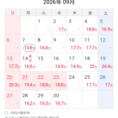
2026年 09月
2.お得なレートで両替
3.WiFiレンタル1日500円(充電器セット800円)
日
月
火
水
木
金
土
4.観光時のサロンレンタル
1
2
3
4
5
5.LINEで現地日本語対応 など
17
18.8
16.9
ー
ー
6
7
8
9
10
11
12
15.8
16.4
17.7
17.7
ー
ー
ー
最
13
14
15
16
17
18
19
安
17.7
16.9
16.9
16.9
22
24.4
ー
20
21
22
23
24
25
26
29.3
19.4
18.8
18.8
17.7
17
ー
27
28
29
30
16.2
16.3
16.7
ー
○
…月内の最安値
大人お1人様代金 (2名1室利用) 単位:円