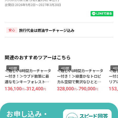
出発日:2026年9月2日～2027年3月28日
旅行代金は燃油サーチャージ込み
安心
関連のおすすめツアーはこちら
4日間
4日間
4
＜嬉しい8時間カーチャータ
＜嬉しい8時間カーチャータ
＜嬉
ー付き！＞ウブド散策に最
ー付き！＞緑豊かなトロピ
ー付
適なモンキーフォレスト通
カル空間で贅沢なひととき
リア
り沿い『カジャネ ムア』宿
『アヤナ セガラバリ
ラ『
136,100
312,400
328,000
790,000
153
円
~
円
円
~
円
泊 【往復日本語送迎付き】
【Ocean View】』宿泊
マラス
バリ島4日間 -成田発着×フ
【往復日本語送迎付き】 バ
Vil
ィリピン航空乗継便利用-
リ島4日間-関空朝発×シン
送迎付
ガポール航空ビジネスクラ
岡発
お申し込み・
ス利用-
用-