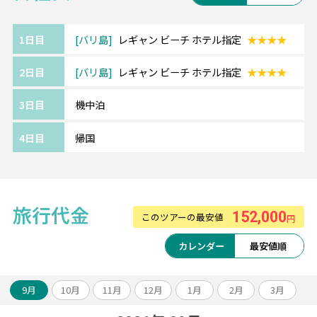
体制も万全です！
ません。
■レギャンビーチホテル
1日目
バリ島
レギャン ビーチ ホテル指定
★★★★
家族連れにも人気！ビーチ目の前で施設が充
2日目
バリ島
レギャン ビーチ ホテル指定
★★★★
実したホテル。
緑豊かなガーデンではリスに出会えること
3日目
機中泊
も。街歩きにも便利な立地です。
※部屋カテゴリーのアレンジも可能です。
4日目
帰国
★★★TSJの嬉しいポイント★★★
POINT1：空港～ホテル間は日本語ガイド付
旅行代金
152,000
き専用車送迎
このツアーの最安値
円
POINT2：8時間カーチャーター等、オリジナ
カレンダー
最安値順
ル10大特典付き
【10大特典】
9月
10月
11月
12月
1月
2月
3月
1.カーチャーター8時間(1組1台)