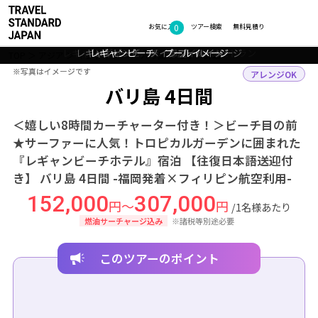
0
フォトギャラリー
お気に入り
ツアー検索
無料見積り
レギャンビーチ オーシャンテラスレストラン
レギャンビーチ メインプールイメージ
レギャンビーチ プールイメージ
レギャンビーチ 部屋イメージ
TOP
アジア
インドネシア
バリ島
ツアー詳細
※写真はイメージです
※写真はイメージです
アレンジOK
バリ島 4日間
＜嬉しい8時間カーチャーター付き！＞ビーチ目の前
★サーファーに人気！トロピカルガーデンに囲まれた
『レギャンビーチホテル』宿泊 【往復日本語送迎付
き】 バリ島 4日間 -福岡発着×フィリピン航空利用-
152,000
307,000
円～
円
/1名様あたり
燃油サーチャージ込み
※諸税等別途必要
このツアーのポイント