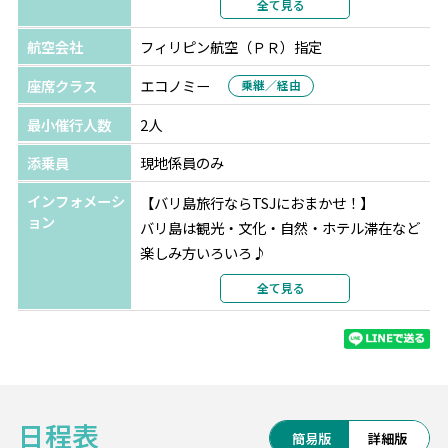
全て見る
ークラブ」でのフローティングランチ1回
部屋カテゴリ
デラックスルーム
〇Eプラン：人気街スパ「バリオーキッドスパ」でのマッ
航空会社
フィリピン航空（ＰＲ）指定
サージ60分
座席クラス
エコノミー
乗継／経由
〇Fプラン：5つ星ホテル「ケンピンスキーバリ」でのアフ
タヌーンティー1回 ※年末年始は利用不可
最小催行人数
2人
※1名様参加の場合、Dプラン・Fプランはご利用いただけ
添乗員
現地係員のみ
ません。
インフォメーシ
【バリ島旅行ならTSJにおまかせ！】
＜学生限定特典＞
ョン
バリ島は観光・文化・自然・ホテル滞在など
◆ベノアビーチでのマリンスポーツ1種＆ランチ付き
楽しみ方いろいろ♪
◆お得なセットプラン
ビーチとウブドの異なる雰囲気の2エリアに滞
全て見る
〇Aセット：学生特典+オーキッドスパでの60分マッサー
在したい！
ジ（3,000円/人）
経由便で帰国前に他国に立ち寄りたい！な
〇Bセット：学生特典+5つ星ホテル『ケンピンスキー』で
ど、
のアフタヌーンティー（3,000円/人）
ご希望に合わせてアレンジ可能です。お気軽
〇Cセット【お得】：学生特典+60分マッサージ+アフタヌ
にご相談ください。
ーンティー（5,000円/人）
日程表
TSJならバリ島現地支店があるので、サポート
簡易版
詳細版
※1名様参加の場合、Bセット・Cセットはご利用いただけ