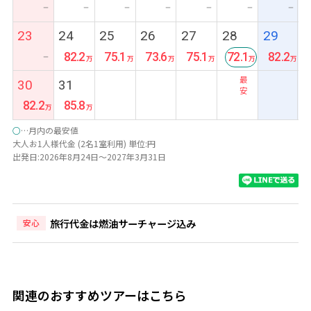
ー
ー
ー
ー
ー
ー
ー
23
24
25
26
27
28
29
82.2
75.1
73.6
75.1
72.1
82.2
ー
最
30
31
安
82.2
85.8
○
…月内の最安値
大人お1人様代金 (2名1室利用) 単位:円
出発日:2026年8月24日～2027年3月31日
旅行代金は燃油サーチャージ込み
安心
関連のおすすめツアーはこちら