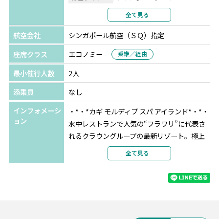
利用形態
2名1室利用
全て見る
部屋カテゴリ
指定なし
航空会社
シンガポール航空（ＳＱ）指定
北マーレ
カギ モルディブ スパ アイランド
★★★★★
座席クラス
エコノミー
乗継／経由
選択条件
指定
最小催行人数
2人
部屋タイプ
ツインまたはダブル
利用形態
2名1室利用
添乗員
なし
部屋カテゴリ
オーシャンプールヴィラ
インフォメーシ
・*・*カギ モルディブ スパ アイランド*・*・
ョン
水中レストランで人気の“フラワリ”に代表さ
れるクラウングループの最新リゾート。極上
のハウスリーフや自然の中で心も体も癒され
全て見る
る滞在が可能です。
グレード：★★★★★
アクセス：空港から水上飛行機で約15分（マ
ーレ1泊+リゾート泊）