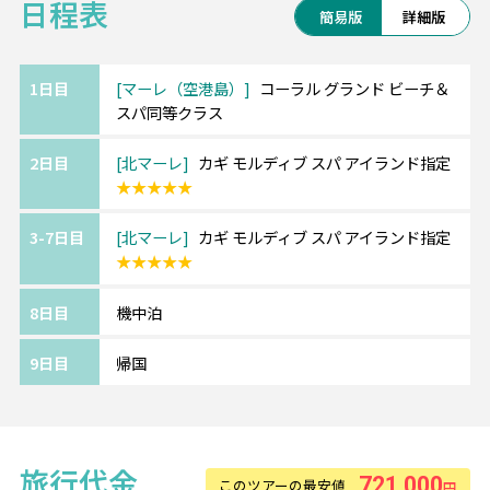
日程表
※日本深夜発の場合はリゾート全泊
簡易版
詳細版
1日目
マーレ（空港島）
コーラル グランド ビーチ＆
スパ同等クラス
2日目
北マーレ
カギ モルディブ スパ アイランド指定
★★★★★
3-7日目
北マーレ
カギ モルディブ スパ アイランド指定
★★★★★
8日目
機中泊
9日目
帰国
旅行代金
721,000
このツアーの最安値
円