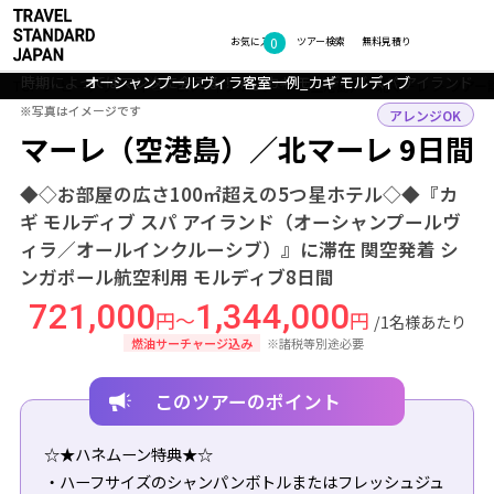
0
フォトギャラリー
お気に入り
ツアー検索
無料見積り
時期によってはマンタに会える！？__カギ モルディブ スパ アイランド
オーシャンプールヴィラ客室一例_カギ モルディブ
オーシャンプールヴィラ客室一例_カギ モルディブ
オーシャンプールヴィラ客室一例_カギ モルディブ
スパ_カギ モルディブ スパ アイランド
TOP
ビーチリゾート
モルディブ
マーレ（空港島）・北マーレ
ツアー
※写真はイメージです
※写真はイメージです
アレンジOK
マーレ（空港島）／北マーレ 9日間
◆◇お部屋の広さ100㎡超えの5つ星ホテル◇◆『カ
ギ モルディブ スパ アイランド（オーシャンプールヴ
ィラ／オールインクルーシブ）』に滞在 関空発着 シ
ンガポール航空利用 モルディブ8日間
721,000
1,344,000
円～
円
/1名様あたり
燃油サーチャージ込み
※諸税等別途必要
このツアーのポイント
☆★ハネムーン特典★☆
・ハーフサイズのシャンパンボトルまたはフレッシュジュ