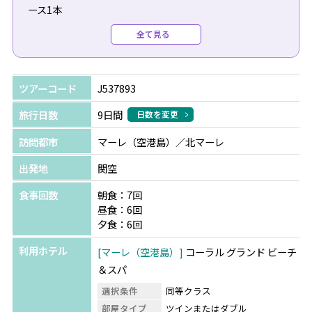
ース1本
・チョコレートケーキまたはフルーツバスケット1つ
全て見る
【2026年11月以降のチェックイン】
・15分のアタマと肩のマッサージを追加！
ツアーコード
J537893
※12ヶ月以内に入籍された方と滞在中に入籍日を迎えるシ
旅行日数
9日間
日数を変更
ルバー/ゴールド結婚記念日の方が対象となり、チェック
訪問都市
マーレ（空港島）／北マーレ
インの際に証明書の提示が必要です。
※ご予約時に必ずハネムーンの旨をご申告ください(ご予
出発地
関空
約後の申し出は不可)。
食事回数
朝食：7回
※全て滞在中1回のご提供となります。
昼食：6回
夕食：6回
利用ホテル
マーレ（空港島）
コーラル グランド ビーチ
＆スパ
選択条件
同等クラス
部屋タイプ
ツインまたはダブル