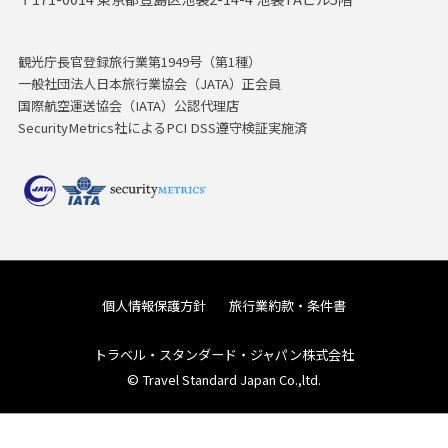
観光庁長官登録旅行業第1949号（第1種）
一般社団法人日本旅行業協会（JATA）正会員
国際航空運送協会（IATA）公認代理店
SecurityMetrics社によるPCI DSS遵守検証実施済
個人情報保護方針
旅行業約款・条件書
トラベル・スタンダード・ジャパン株式会社
© Travel Standard Japan Co.,ltd.