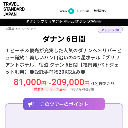
0
フォトギャラリー
お気に入り
ツアー検索
無料見積り
ダナン：ブリリアント ホテル ダナン 客室一例
ベトナム：ベトナムグルメの代表格 フォー
ダナン：ブリリアント ホテル ダナン 外観
ダナン：ドラゴン橋 夜景
ダナン：ミーケービーチ
TOP
アジア
ベトナム
ダナン
ツアー詳細
※写真はイメージです
※写真はイメージです
アレンジOK
ダナン 6日間
＊ビーチ＆観光が充実した人気のダナンへ＊リバービ
ュー確約！美しいハン川沿いの4つ星ホテル『ブリリ
アントホテル』宿泊 ダナン 6日間【福岡発/ベトジェ
ット利用】●受託手荷物20KG込み●
81,000
209,000
円～
円
/1名様あたり
燃油サーチャージ込み
※諸税等別途必要
このツアーのポイント