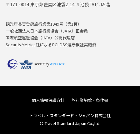
〒171-0014 東京都豊島区池袋2-14-4 池袋TAビル5階
観光庁長官登録旅行業第1949号（第1種）
一般社団法人日本旅行業協会（JATA）正会員
国際航空運送協会（IATA）公認代理店
SecurityMetrics社によるPCI DSS遵守検証実施済
個人情報保護方針
旅行業約款・条件書
トラベル・スタンダード・ジャパン株式会社
© Travel Standard Japan Co.,ltd.