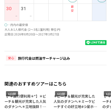
最
最
30
31
安
安
ー
ー
○
…月内の最安値
大人お1人様代金 (2～3名1室利用) 単位:円
出発日:2026年8月20日～2027年3月27日
旅行代金は燃油サーチャージ込み
安心
関連のおすすめツアーはこちら
6日間
6日間
6
【*＊直行便利用＊*】＊ビ
＊ビーチ＆観光が充実した
【*
ーチ＆観光が充実した人気
人気のダナンへ＊ミーケビ
ーチ
のダナンへ＊立地抜群！ノ
ーチすぐの好立地4つ星ホテ
のダ