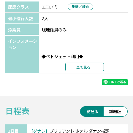
座席クラス
エコノミー
乗継／経由
最小催行人数
2人
添乗員
現地係員のみ
インフォメーシ
ョン
◆ベトジェット利用◆
ベトナムの人気観光地へ格安で行けるべトジ
全て見る
ェット！
受託手荷物も20KGまで含まれているのも嬉し
いポイントです。
・・━━ ブリリアント ホテル(4ッ星)
日程表
━━・・
簡易版
詳細版
*美しいハン川沿いのバクダン通りに面してま
す。
*市内の観光地やエンターテインメントに大変
1日目
ダナン
ブリリアント ホテル ダナン指定