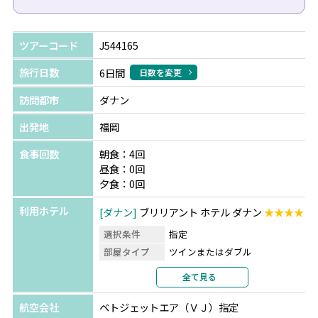
ツアーコード
J544165
旅行日数
6日間
日数を変更
訪問都市
ダナン
出発地
福岡
食事回数
朝食：4回
昼食：0回
夕食：0回
利用ホテル
ダナン
ブリリアント ホテル ダナン
★★★★
選択条件
指定
部屋タイプ
ツインまたはダブル
利用形態
2名1室利用
全て見る
部屋カテゴリ
スーペリア リバービュー
航空会社
ベトジェットエア（ＶＪ）指定