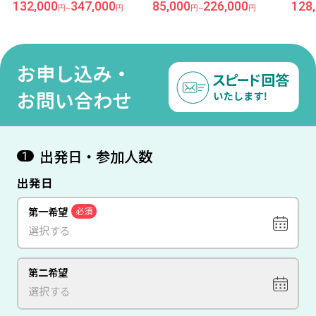
ンヌオックビーチ目の前
ル『アラカルトダナン』宿
上バ
132,000
347,000
85,000
226,000
128
円
~
円
円
~
円
『メリア ダナン』宿泊 ダナ
泊 ダナン 3泊6日間【羽田 深
『フ
ン 6日間【成田発/ベトナム
夜発/ベトジェット利用】●
ラト
航空利用】
受託手荷物20KG込み●
【成
用】
お申し込み・
お問い合わせ
出発日・参加人数
1
出発日
第一希望
必須
第二希望