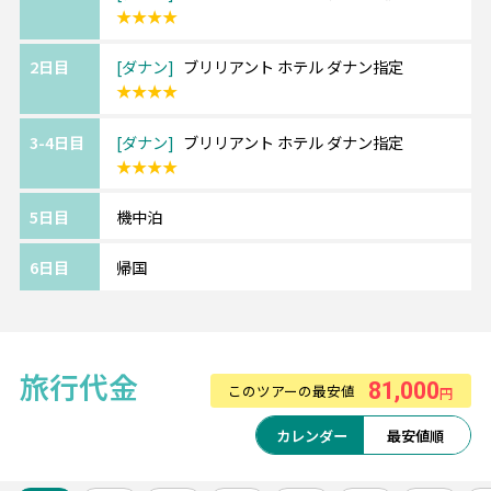
★★★★
便利。
2日目
ダナン
ブリリアント ホテル ダナン指定
＜＜アレンジ自由自在＞＞
★★★★
せっかくダナンに行くなら、少し足を延ばし
てホイアンとの周遊がお勧め♪
3-4日目
ダナン
ブリリアント ホテル ダナン指定
ロマンティックで風情のあるホイアンは写真
★★★★
映えスポットとしても人気！
ご希望の場合は、スタッフまでご相談くださ
5日目
機中泊
い♪
6日目
帰国
旅行代金
81,000
このツアーの最安値
円
カレンダー
最安値順