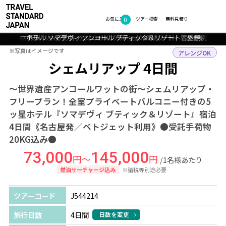
0
フォトギャラリー
お気に入り
ツアー検索
無料見積り
ホテル ソマデヴィ アンコール ブティック＆リゾート ラウンジ
ホテル ソマデヴィ アンコール ブティック＆リゾート 客室一例
ホテル ソマデヴィ アンコール ブティック＆リゾート プール
ホテル ソマデヴィ アンコール ブティック＆リゾート 外観
シェムリアップ：アンコールワットのサンライズ
TOP
アジア
カンボジア
シェムリアップ
ツアー詳細
※写真はイメージです
※写真はイメージです
アレンジOK
シェムリアップ 4日間
～世界遺産アンコールワットの街～シェムリアップ・
フリープラン！全室プライベートバルコニー付きの5
ッ星ホテル『ソマデヴィ ブティック＆リゾート』宿泊
4日間《名古屋発／ベトジェット利用》●受託手荷物
20KG込み●
73,000
145,000
円～
円
/1名様あたり
燃油サーチャージ込み
※諸税等別途必要
ツアーコード
J544214
旅行日数
4日間
日数を変更