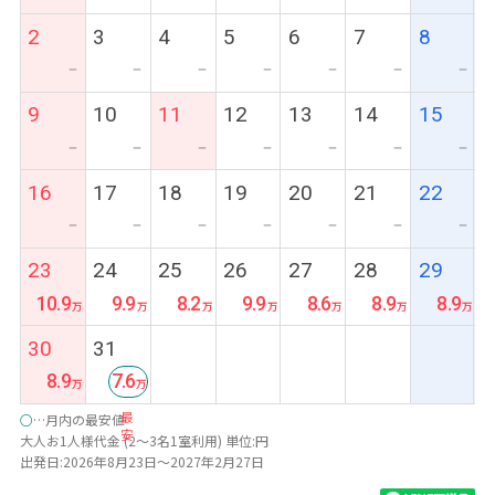
2
3
4
5
6
7
8
ー
ー
ー
ー
ー
ー
ー
9
10
11
12
13
14
15
ー
ー
ー
ー
ー
ー
ー
16
17
18
19
20
21
22
ー
ー
ー
ー
ー
ー
ー
23
24
25
26
27
28
29
10.9
9.9
8.2
9.9
8.6
8.9
8.9
30
31
8.9
7.6
最
○
…月内の最安値
安
大人お1人様代金 (2～3名1室利用) 単位:円
出発日:2026年8月23日～2027年2月27日