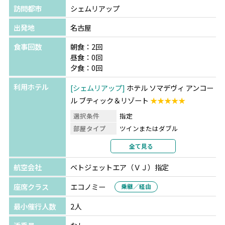
訪問都市
シェムリアップ
出発地
名古屋
食事回数
朝食：2回
昼食：0回
夕食：0回
利用ホテル
シェムリアップ
ホテル ソマデヴィ アンコー
ル ブティック＆リゾート
★★★★★
選択条件
指定
部屋タイプ
ツインまたはダブル
利用形態
2名1室利用
全て見る
部屋カテゴリ
指定なし
航空会社
ベトジェットエア（ＶＪ）指定
座席クラス
エコノミー
乗継／経由
最小催行人数
2人