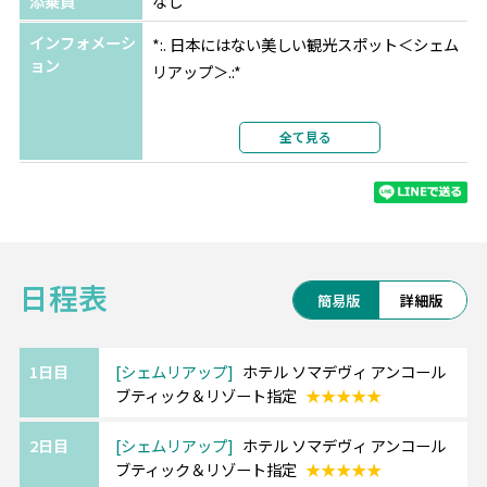
添乗員
なし
インフォメーシ
*:. 日本にはない美しい観光スポット＜シェム
ョン
リアップ＞.:*
大自然に囲まれた素晴らしい遺跡群がある街
全て見る
で、
有名なアンコールワットは1992年に世界遺産
に登録されており必見です。
朝日で池に映る逆さアンコールは幻想的…★
日程表
また、プノンバケン寺院は夕日が綺麗に見え
簡易版
詳細版
るスポットとして人気です。
1日目
シェムリアップ
ホテル ソマデヴィ アンコール
ブティック＆リゾート指定
★★★★★
【ソマデヴィ アンコール/SOMADEVI
ANGKOR/シェムリアップ】
2日目
シェムリアップ
ホテル ソマデヴィ アンコール
アンコールワットや空港なども車移動で最適
ブティック＆リゾート指定
★★★★★
な好立地ホテルです。