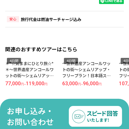
旅行代金は燃油サーチャージ込み
安心
関連のおすすめツアーはこちら
4日間
4日間
4日間
*☆気ままにひとり旅☆*
～世界遺産アンコールワッ
～世界遺産
～世界遺産アンコールワ
トの街～シェムリアップ・
トの街～シ
トの街～シェムリアッ
フリープラン！日本語スタ
フリープラ
・フリープラン！設備充
ッフ常駐で安心！コスパも
ずか5キロ
,000
119,000
63,000
96,000
107,000
円
~
円
円
~
円
でゆったり滞在にもおす
立地も抜群な隠れ家ホテル
多い『タラ
めのラグジュアリーホテ
『ザ コッカトゥ ネイチャー
ル』宿泊 
『ソカ アンコール リゾー
リゾート＆スパ』宿泊 4日間
トナム航空
』宿泊 4日間《福岡発／ベ
《福岡発／ベトジェット利
お申し込み・
ジェット利用》●受託手
用》●受託手荷物20KG込み
物20KG込み●
●
お問い合わせ