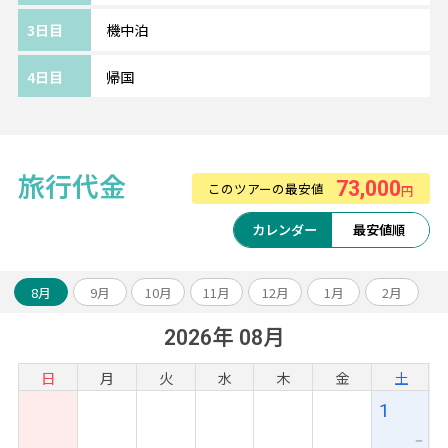
34㎡～モダンな客室が印象的
3日目
機中泊
4日目
帰国
～～旅のアレンジ自由自在～～
アンコールワット遺跡やベンメリア観光のオ
プショナルツアーや、ベトナムなどとの周遊
アレンジも可能です。
旅行代金
73,000
このツアーの最安値
円
お気軽にスタッフまでご相談ください！
カレンダー
最安値順
8月
9月
10月
11月
12月
1月
2月
2026年 08月
日
月
火
水
木
金
土
1
ー