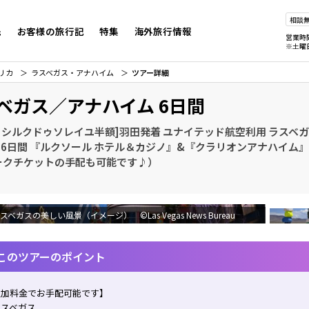
相談
先
お客様の旅行記
特集
海外旅行情報
営業時
※土曜
リカ
ラスベガス・アナハイム
ツアー詳細
ベガス／アナハイム 6日間
0 シルクドゥソレイユ半額]羽田発着 ユナイテッド航空利用 ラスベ
 6日間 『ルクソール ホテル＆カジノ』&『クラリオンアナハイム』
ークチケットの手配も可能です♪）
スベガスの美しい風景（イメージ） ©Las Vegas News Bureau
このツアーのポイント
追加料金でお手配可能です】
ラスベガス