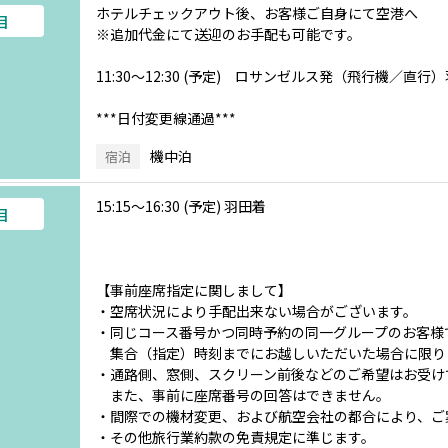
ホテルチェックアウト後、お客様ご自身にて空港へ
目
※追加代金にて送迎のお手配も可能です。
11:30～12:30 (予定) ロサンゼルス発（飛行機／直行
***日付変更線通過***
機中泊
宿泊
15:15～16:30 (予定) 羽田着
目
【事前座席指定に関しまして】
・空席状況により手配出来ない場合がございます。
・同じコース番号かつ同時予約の同一グループのお客様
集合（指定）時刻までにお越しいただいた場合に限り
・通路側、窓側、スクリーン前後などのご希望はお受け
また、事前に座席番号の回答はできません。
・間際での機材変更、および航空会社の都合により、ご
・その他旅行業約款の免責規定に準じます。