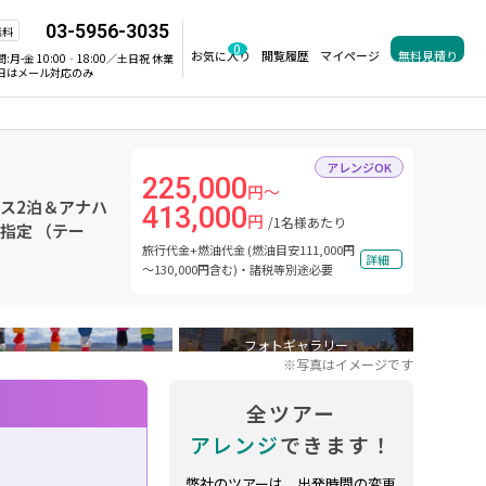
03-5956-3035
無料
0
お気に入り
閲覧履歴
マイページ
無料見積り
間:
月-金 10:00‐18:00／土日祝 休業
日はメール対応のみ
アレンジOK
225,000
円～
ガス2泊＆アナハ
413,000
円
/1名様あたり
指定 （テー
旅行代金+燃油代金 (燃油目安111,000円
詳細
～130,000円含む)・諸税等別途必要
フォトギャラリー
※写真はイメージです
全ツアー
アレンジ
できます！
弊社のツアーは、出発時間の変更