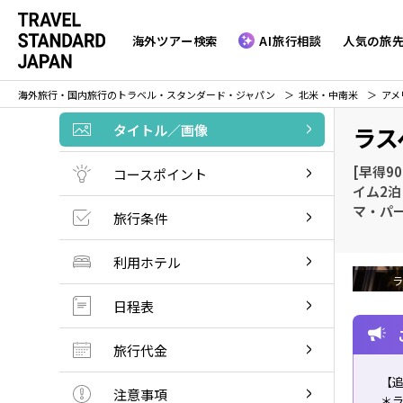
海外ツアー検索
AI旅行相談
人気の旅
海外旅行・国内旅行のトラベル・スタンダード・ジャパン
北米・中南米
アメ
タイトル／画像
ラス
[早得9
コースポイント
イム2泊
マ・パ
旅行条件
利用ホテル
ラ
日程表
旅行代金
【
注意事項
＊