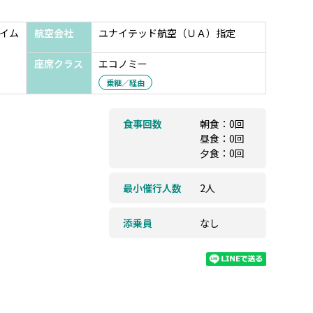
イム
航空会社
ユナイテッド航空（ＵＡ）指定
座席クラス
エコノミー
乗継／経由
食事回数
朝食：0回
昼食：0回
夕食：0回
最小催行人数
2人
添乗員
なし