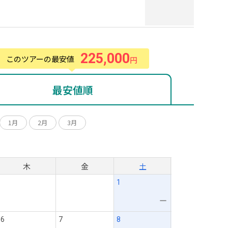
225,000
このツアーの最安値
円
最安値順
1月
2月
3月
月
木
金
土
1
ー
6
7
8