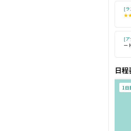
ラ
★
ア
ー
日程
1日