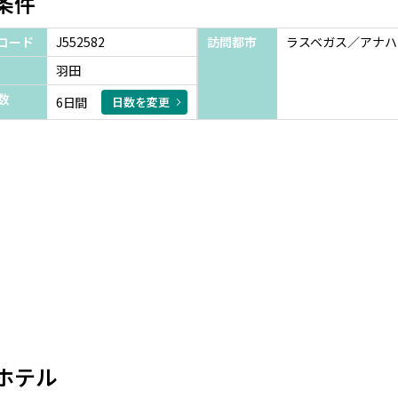
条件
コード
J552582
訪問都市
ラスベガス／アナハ
羽田
数
6日間
日数を変更
ホテル