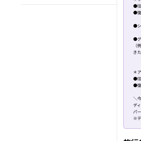
●往
●復
●シ
●
（
き
＊
●往
●復
＼
デ
パ
※