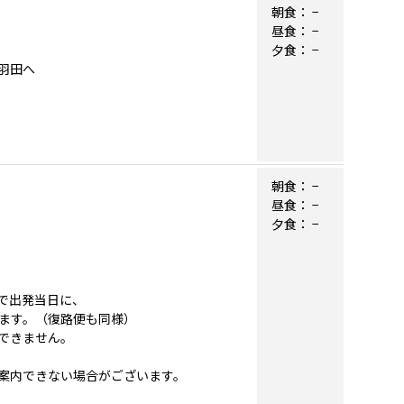
朝食：
−
昼食：
−
夕食：
−
）羽田へ
朝食：
−
昼食：
−
夕食：
−
で出発当日に、
ます。（復路便も同様）
できません。
案内できない場合がございます。