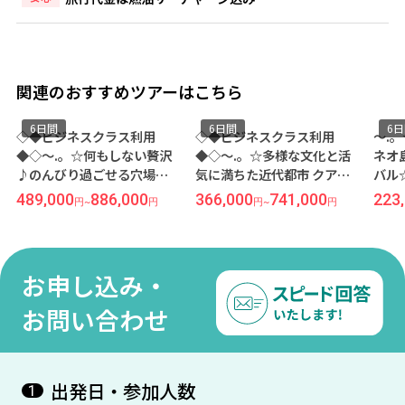
関連のおすすめツアーはこちら
6日間
6日間
ス利用
◇◆ビジネスクラス利用
～.。☆大自然の宝庫！ボ
しない贅沢
◆◇～.。☆多様な文化と活
ネオ島最大の都市 コタキ
る穴場リ
気に満ちた近代都市 クアラ
バル☆。.～ボルネオ島の
イ☆。.～熱
ルンプール☆。.～高級ブラ
醐味！自然保護区内の滞
,000
366,000
741,000
223,000
459,000
円
円
~
円
円
~
円
家リゾー
ンドが勢揃い♪スターヒル
型リゾート『シャングリ
自然を味
ギャラリー直結『JW マリオ
ラサ リア コタキナバル』
ランカウ
ット ホテル クアラルンプー
泊 ≪成田発/マレーシア航
/マレーシ
ル』宿泊≪成田午前発/マレ
利用 4泊6日間/朝食付き≫
お申し込み・
日間/朝食付
ーシア航空利用 4泊6日間/朝
食付き≫
お問い合わせ
出発日・参加人数
1