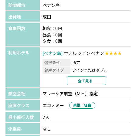
訪問都市
ペナン島
出発地
成田
食事回数
朝食：0回
昼食：0回
夕食：0回
利用ホテル
ペナン島
ホテル ジェン ペナン
★★★★
選択条件
指定
部屋タイプ
ツインまたはダブル
利用形態
2名1室利用
全て見る
部屋カテゴリ
デラックス
航空会社
マレーシア航空（ＭＨ）指定
座席クラス
エコノミー
乗継／経由
最小催行人数
2人
添乗員
なし