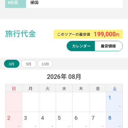
6日目
帰国
【マレーシア航空】
旅行代金
199,000
シートピッチが広く快適にお過ごしいただけ
このツアーの最安値
円
ます。
カレンダー
最安値順
マレーシア感溢れる機内食も好評。
8月
9月
10月
2026年 08月
日
月
火
水
木
金
土
1
ー
2
3
4
5
6
7
8
ー
ー
ー
ー
ー
ー
ー