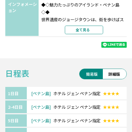
インフォメーシ
◆◇魅力たっぷりのアイランド・ペナン島
ョン
◇◆
世界遺産のジョージタウンは、街を歩けばス
トリートアートや
全て見る
コロニアル時代の美しい建物が迎えてくれま
す。
島の北側に広がるのはバトゥフェリンギやタ
ンジュンブンガの海。
宿泊エリアによって色々な楽しみ方が出来る
日程表
シティ派もビーチ派も注目のリゾートです。
簡易版
詳細版
《ペナン島/ホテル ジェン》━━・・
コムタ―にほど近いスーペリアクラスホテ
1日目
ペナン島
ホテル ジェン ペナン指定
★★★★
ル。
2-4日目
ペナン島
ホテル ジェン ペナン指定
★★★★
ポップで遊び心に溢れた客室からはジョージ
タウンの街並みをご覧いただけます。
5日目
ペナン島
ホテル ジェン ペナン指定
★★★★
ショッピングモールも近く、街歩きにも便利
な立地です。