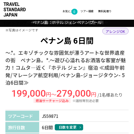
0
フォトギャラリー
お気に入り
ツアー検索
無料見積り
ペナン島：ジョージタウンのカラフルな街並み
ペナン島：ホテル ジェン ペナン 客室一例
ペナン島：ホテル ジェン ペナン プール
ペナン島：ホテル ジェン ペナン ロビー
ペナン島：プラナカンマンション
TOP
アジア
マレーシア
ペナン島
ツアー詳細
※写真はイメージです
※写真はイメージです
アレンジOK
ペナン島 6日間
～.*。エキゾチックな雰囲気が漂うアートな世界遺産
の街 ペナン島。*.～遊び心溢れるお洒落な客室が魅
力！コムタ―近く『ホテル ジェン』宿泊 ≪成田午前
発/マレーシア航空利用/ペナン島-ジョージタウン- 5
泊6日間≫
199,000
279,000
円～
円
/1名様あたり
燃油サーチャージ込み
※諸税等別途必要
ツアーコード
J559871
旅行日数
6日間
日数を変更