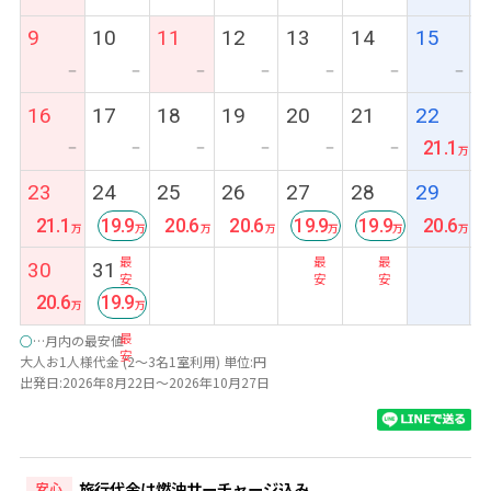
9
10
11
12
13
14
15
ー
ー
ー
ー
ー
ー
ー
16
17
18
19
20
21
22
21.1
ー
ー
ー
ー
ー
ー
23
24
25
26
27
28
29
21.1
19.9
20.6
20.6
19.9
19.9
20.6
最
最
最
30
31
安
安
安
20.6
19.9
最
○
…月内の最安値
安
大人お1人様代金 (2～3名1室利用) 単位:円
出発日:2026年8月22日～2026年10月27日
旅行代金は燃油サーチャージ込み
安心