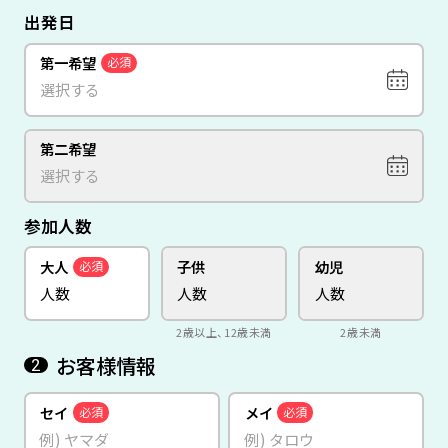
出発日
第一希望
必須
第二希望
参加人数
大人
子供
幼児
必須
2歳以上、12歳未満
2歳未満
お客様情報
2
セイ
メイ
必須
必須