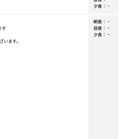
夕食：
−
朝食：
−
ます
昼食：
−
夕食：
−
ざいます。