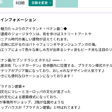
数
8日間
日数を変更
インフォメーション
◇魅力たっぷりのアイランド・ペナン島◇◆
界遺産のジョージタウンは、街を歩けばストリートアートや
ロニアル時代の美しい建物が迎えてくれます。
の北側に広がるのはバトゥフェリンギやタンジュンブンガの海。
泊エリアによって色々な楽しみ方が出来るシティ派もビーチ派も注目の
ペナン島/セブン テラシズ ホテル》━━・・
気屋台街『レッドガーデン』徒歩圏内に位置する、プラナカン様式ホテ
ンテリアがアジア風になっており、おしゃれなデザインが人気です♪
歩きにも便利なロケーションになっております！
プラナカン建築＊
国文化にマレーとヨーロッパの文化が混ざった
自の文化による建築様式になっており、
階が事務所やショップ、2階が住居のような
ョップハウスが『プラナカン建築』と呼ばれてます♪