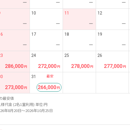
ー
ー
ー
ー
9
10
11
12
ー
ー
ー
ー
16
17
18
19
ー
ー
ー
ー
23
24
25
26
286,000
272,000
278,000
277,000
最安
30
31
273,000
266,000
の最安値
様代金 (2名1室利用) 単位:円
26年8月20日～2026年10月25日