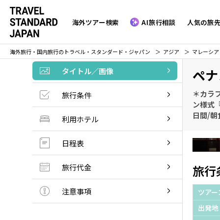
海外ツアー検索
AI旅行相談
人気の旅
海外旅行・国内旅行のトラベル・スタンダード・ジャパン
アジア
マレーシア
タイトル／画像
ペナ
＊カラ
旅行条件
ン様式『
日間/朝
利用ホテル
日程表
旅行代金
旅行
注意事項
ツアー
出発地