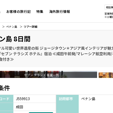
相談
先
お客様の旅行記
特集
海外旅行情報
営業時
※土曜
ペナン島
ツアー詳細
ン島 8日間
フル可愛い世界遺産の街 ジョージタウン＊アジア風インテリアが魅
セブン テラシズ ホテル』宿泊 ≪成田午前発/マレーシア航空利用/
食付き≫
セブン テラシズ 客室一例
条件
コード
J559913
訪問都市
ペナン島
成田