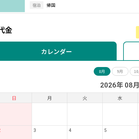
帰国
宿泊
代金
カレンダー
8月
9月
1
2026年 08
日
月
火
水
2
3
4
5