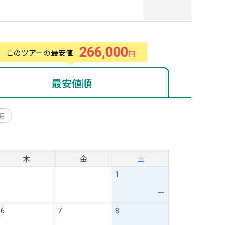
266,000
このツアーの最安値
円
最安値順
0月
月
木
金
土
1
ー
6
7
8