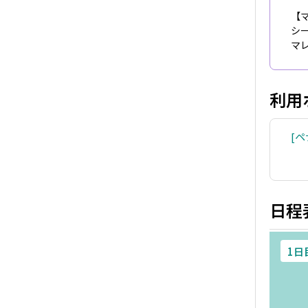
【
シ
マ
利用
ペ
日程
1日