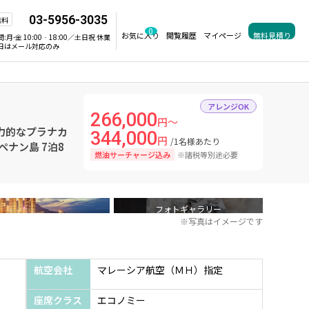
03-5956-3035
無料
0
お気に入り
閲覧履歴
マイページ
無料見積り
間:
月-金 10:00‐18:00／土日祝 休業
日はメール対応のみ
アレンジOK
266,000
円～
力的なプラナカ
344,000
円
/1名様あたり
ペナン島 7泊8
燃油サーチャージ込み
※諸税等別途必要
フォトギャラリー
※写真はイメージです
航空会社
マレーシア航空（ＭＨ）指定
座席クラス
エコノミー