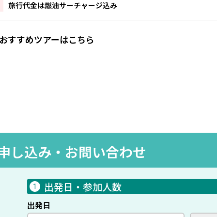
旅行代金は燃油サーチャージ込み
おすすめツアーはこちら
ゾート！ランカウイ＆クアラルンプール周遊◆クアタウンも近く広大な
ート＆スパ/4泊』＆『ザ リッツカールトン クアラルンプール/2泊』宿泊
0
416,000
円
~
円
申し込み・
お問い合わせ
出発日・参加人数
1
出発日