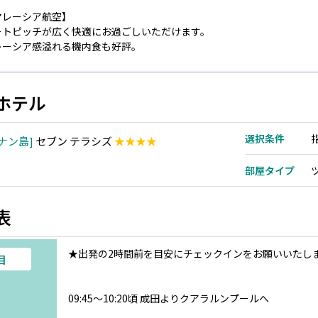
マレーシア航空】
ートピッチが広く快適にお過ごしいただけます。
レーシア感溢れる機内食も好評。
ホテル
選択条件
ナン島
セブン テラシズ
★★★★
部屋タイプ
表
★出発の2時間前を目安にチェックインをお願いいたし
目
09:45～10:20頃 成田よりクアラルンプールへ