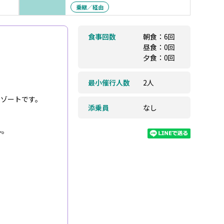
乗継／経由
食事回数
朝食：6回
昼食：0回
夕食：0回
最小催行人数
2人
リゾートです。
添乗員
なし
ル。