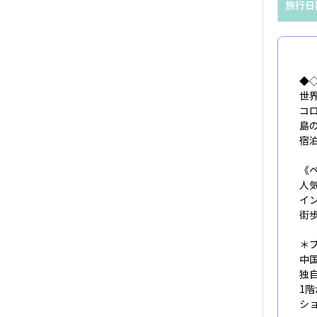
旅行日
◆
世
コ
島
宿
《
人
イ
街
＊
中
独
1
シ