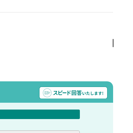
プライベートビーチが自慢『ザ ウェスティ
≪成田発/マレーシア航空利用 6泊8日間/朝食