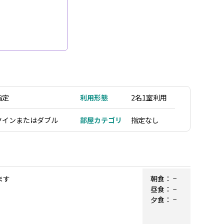
指定
利用形態
2名1室利用
ツインまたはダブル
部屋カテゴリ
指定なし
ます
朝食：
−
昼食：
−
夕食：
−