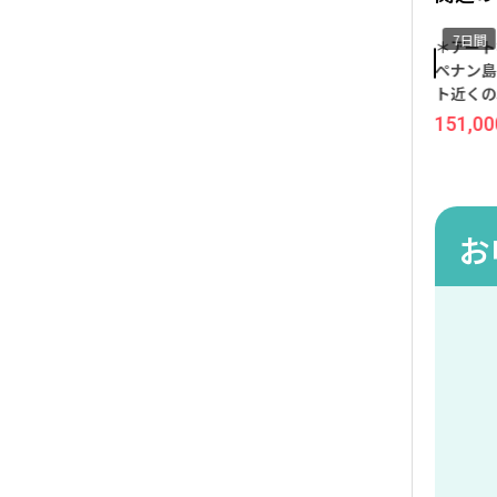
7日間
7日間
7日間
～.。☆多様な文化と活気に
～.。☆何もしない贅沢♪の
＊アー
満ちた近代都市 クアラルン
んびり過ごせる穴場リゾー
ペナン島
プール☆。.～賑やかなブキ
ト ランカウイ☆。.～クアタ
ト近くの
ッビンタンエリアでリーズ
ウンのナイトマーケットに
ークロイ
61,000
342,000
178,000
299,000
151,00
円
~
円
円
~
円
ナブルに滞在『メトロ ホテ
徒歩圏内♪4ッ星ホテル『ベ
≪福岡午
ル ブキッビンタン』宿泊≪
イビュー ホテル ランカウ
航空利用
関空午前発/マレーシア航空
イ』宿泊≪成田発/マレーシ
ェリンギ
利用 5泊7日間/朝食付き≫
ア航空利用 5泊7日間/朝食付
き≫
き≫
お