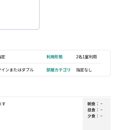
指定
利用形態
2名1室利用
ツインまたはダブル
部屋カテゴリ
指定なし
ます
朝食：
−
昼食：
−
夕食：
−