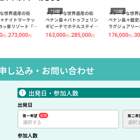
7日間
7日間
トな世界遺産の街
＊アートな世界遺産の街
＊アートな世
＊ナイトマーケッ
ペナン島＊バトゥフェリン
ペナン島＊歴史
5ッ星リゾート『パ
ギビーチでホテルステイを
ラグジュアリー
ヤル ペナン』宿泊
心から楽しむ休日━━・・
ースタン アンド
0
273,000
163,000
285,000
176,000
30
円
~
円
円
~
円
円
~
前発/シンガポール
『シャングリラズ ラサ サヤ
ル＜プランター
/ペナン島-バトゥフ
ン』宿泊 ≪福岡午前発/シン
利用OK＞』宿泊
- 5泊7日間/朝食付
ガポール航空利用/ペナン島
発/シンガポー
5泊7日間/朝食付き≫
ナン島-ジョージ
7日間/朝食付き
申し込み・
お問い合わせ
出発日・参加人数
1
出発日
第一希望
必須
第二希
参加人数