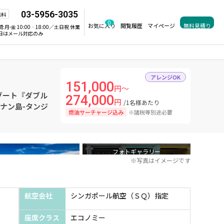
03-5956-3035
無料
0
お気に入り
閲覧履歴
マイページ
無料見積り
間:
月-金 10:00‐18:00／土日祝 休業
日はメール対応のみ
アレンジOK
151,000
円～
ゾート『ダブル
274,000
円
/1名様あたり
ペナン島-タンジ
燃油サーチャージ込み
※諸税等別途必要
フォトギャラリー
※写真はイメージです
航空会社
シンガポール航空（ＳＱ）指定
座席クラス
エコノミー