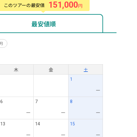
151,000
このツアーの最安値
円
最安値順
0月
月
木
金
土
1
ー
6
7
8
ー
ー
ー
13
14
15
ー
ー
ー