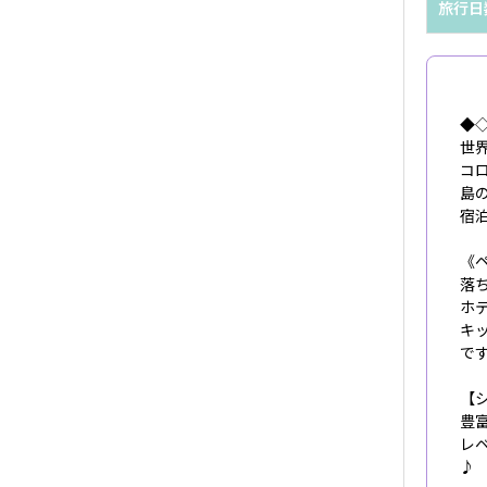
旅行日
◆
世
コ
島
宿
《
落
ホ
キ
で
【
豊
レ
♪