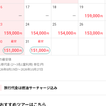
16
17
18
19
159,000
ー
ー
ー
23
24
25
26
159,000
154,000
154,000
153,000
最安
最安
30
31
151,000
151,000
の最安値
様代金 (2～3名1室利用) 単位:円
26年8月19日～2026年10月27日
旅行代金は燃油サーチャージ込み
おすすめツアーはこちら