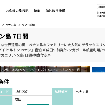
相談
先
お客様の旅行記
特集
海外旅行情報
営業時
※土曜
ペナン島
ツアー詳細
ン島 7日間
トな世界遺産の街 ペナン島＊ファミリーに大人気のデラックスリ
バイ ヒルトン ペナン』宿泊 ≪成田午前発/シンガポール航空利用/
ガエリア- 5泊7日間/朝食付き≫
ナン島：ダブルツリー リゾート バイ ヒルトン ペナン 客室一例
条件
コード
J561207
訪問都市
ペナン島
成田