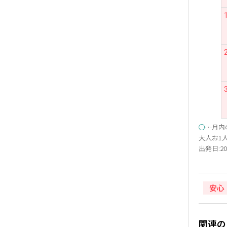
○
…月内
大人お1人
出発日:20
安心
関連の