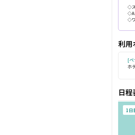
◇
◇
◇ワ
利用
ペ
ホ
日程
1日