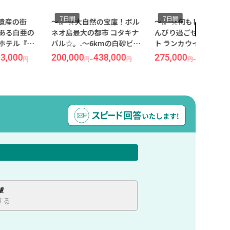
7日間
7日間
界遺産の街
～.。☆大自然の宝庫！ボル
～.。☆何もしない贅沢
ある白亜の
ネオ島最大の都市 コタキナ
んびり過ごせる穴場リ
ホテル『イ
バル☆。.～6kmの白砂ビー
ト ランカウイ☆。.～
 オリエンタ
チが自慢！南国ムードあふ
むほど美しい！優雅で
3,000
200,000
438,000
275,000
396,000
円
円
~
円
円
~
ズラウンジ
れる『ネクサス リゾート＆
感のある極上リゾート
 ≪福岡午前
スパ カランブナイ』宿泊 ≪
ントレジス ランカウイ
ル航空利用/ペ
関空発/マレーシア航空利用
泊≪成田発/マレーシア
タウン- 5泊
5泊7日間/朝食付き≫
利用 5泊7日間/朝食付
≫
望