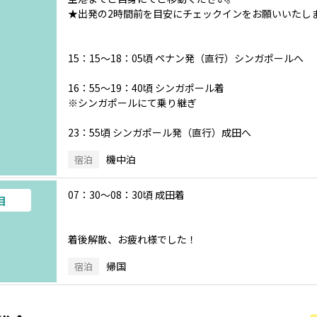
★出発の2時間前を目安にチェックインをお願いいたし
15：15～18：05頃 ペナン発（直行）シンガポールへ
16：55～19：40頃 シンガポール着
※シンガポールにて乗り継ぎ
23：55頃 シンガポール発（直行）成田へ
機中泊
宿泊
07：30～08：30頃 成田着
目
着後解散、お疲れ様でした！
帰国
宿泊