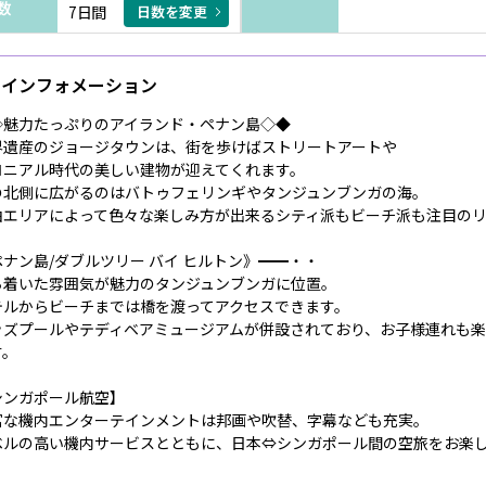
数
7日間
日数を変更
インフォメーション
◇魅力たっぷりのアイランド・ペナン島◇◆
界遺産のジョージタウンは、街を歩けばストリートアートや
ロニアル時代の美しい建物が迎えてくれます。
の北側に広がるのはバトゥフェリンギやタンジュンブンガの海。
泊エリアによって色々な楽しみ方が出来るシティ派もビーチ派も注目の
ペナン島/ダブルツリー バイ ヒルトン》━━・・
ち着いた雰囲気が魅力のタンジュンブンガに位置。
テルからビーチまでは橋を渡ってアクセスできます。
ッズプールやテディベアミュージアムが併設されており、お子様連れも
す。
シンガポール航空】
富な機内エンターテインメントは邦画や吹替、字幕なども充実。
ベルの高い機内サービスとともに、日本⇔シンガポール間の空旅をお楽