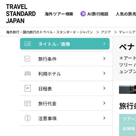
海外ツアー検索
AI旅行相談
人気の旅
海外旅行・国内旅行のトラベル・スタンダード・ジャパン
アジア
マレーシア
タイトル／画像
ペナ
＊アー
旅行条件
ツリー 
ュンブン
利用ホテル
日程表
ペ
旅行代金
旅行
注意事項
ツアー
出発地