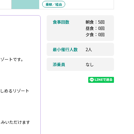
乗継／経由
食事回数
朝食：5回
昼食：0回
夕食：0回
最小催行人数
2人
リゾートです。
添乗員
なし
楽しめるリゾート
しみいただけます