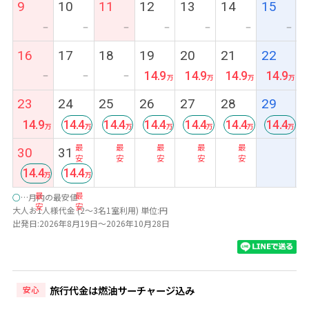
9
10
11
12
13
14
15
ー
ー
ー
ー
ー
ー
ー
16
17
18
19
20
21
22
14.9
14.9
14.9
14.9
ー
ー
ー
23
24
25
26
27
28
29
14.9
14.4
14.4
14.4
14.4
14.4
14.4
最
最
最
最
最
最
30
31
安
安
安
安
安
安
14.4
14.4
最
最
○
…月内の最安値
安
安
大人お1人様代金 (2～3名1室利用) 単位:円
出発日:2026年8月19日～2026年10月28日
旅行代金は燃油サーチャージ込み
安心