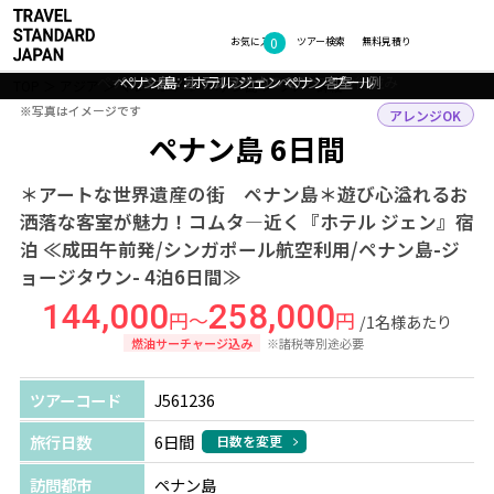
0
フォトギャラリー
お気に入り
ツアー検索
無料見積り
ペナン島：ジョージタウンのカラフルな街並み
ペナン島：ホテル ジェン ペナン 客室一例
ペナン島：ホテル ジェン ペナン プール
ペナン島：プラナカンマンション
TOP
アジア
マレーシア
ペナン島
ツアー詳細
※写真はイメージです
※写真はイメージです
アレンジOK
ペナン島 6日間
＊アートな世界遺産の街 ペナン島＊遊び心溢れるお
洒落な客室が魅力！コムタ―近く『ホテル ジェン』宿
泊 ≪成田午前発/シンガポール航空利用/ペナン島-ジ
ョージタウン- 4泊6日間≫
144,000
258,000
円～
円
/1名様あたり
燃油サーチャージ込み
※諸税等別途必要
ツアーコード
J561236
旅行日数
6日間
日数を変更
訪問都市
ペナン島