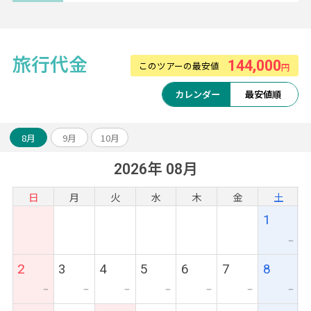
【マレーシア航空】
旅行代金
144,000
シートピッチが広く快適にお過ごしいただけ
このツアーの最安値
円
ます。
カレンダー
最安値順
マレーシア感溢れる機内食も好評。
8月
9月
10月
2026年 08月
日
月
火
水
木
金
土
1
ー
2
3
4
5
6
7
8
ー
ー
ー
ー
ー
ー
ー