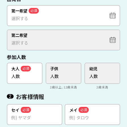
第一希望
必須
第二希望
参加人数
大人
子供
幼児
必須
2歳以上、12歳未満
2歳未満
お客様情報
2
セイ
メイ
必須
必須