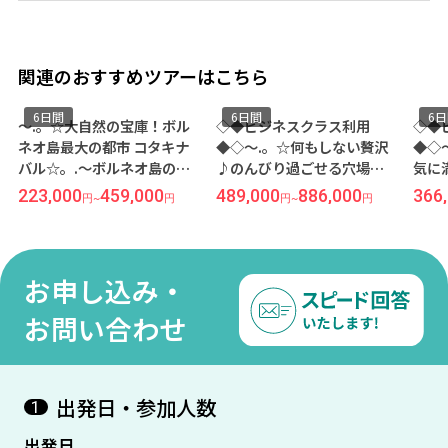
関連のおすすめツアーはこちら
6日間
6日間
6
～.。☆大自然の宝庫！ボル
◇◆ビジネスクラス利用
◇◆
ネオ島最大の都市 コタキナ
◆◇～.。☆何もしない贅沢
◆◇
バル☆。.～ボルネオ島の醍
♪のんびり過ごせる穴場リ
気に
醐味！自然保護区内の滞在
ゾート ランカウイ☆。.～熱
ルン
223,000
459,000
489,000
886,000
366
円
~
円
円
~
円
型リゾート『シャングリラ
帯雨林に佇む隠れ家リゾー
ンド
ラサ リア コタキナバル』宿
トでむき出しの大自然を味
ギャ
泊 ≪成田発/マレーシア航空
わう『ザ ダタイ ランカウ
ット
利用 4泊6日間/朝食付き≫
イ』宿泊≪成田発/マレーシ
ル』
お申し込み・
ア航空利用 4泊6日間/朝食付
ーシ
き≫
食付
お問い合わせ
出発日・参加人数
1
出発日