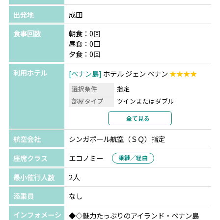
出発地
成田
食事回数
朝食：0回
昼食：0回
夕食：0回
利用ホテル
ペナン島
ホテル ジェン ペナン
★★★★
選択条件
指定
部屋タイプ
ツインまたはダブル
利用形態
2名1室利用
全て見る
部屋カテゴリ
デラックス
航空会社
シンガポール航空（ＳＱ）指定
座席クラス
エコノミー
乗継／経由
最小催行人数
2人
添乗員
なし
インフォメーシ
◆◇魅力たっぷりのアイランド・ペナン島