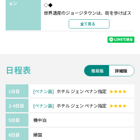
ョン
◇◆
世界遺産のジョージタウンは、街を歩けばス
トリートアートや
全て見る
コロニアル時代の美しい建物が迎えてくれま
す。
島の北側に広がるのはバトゥフェリンギやタ
ンジュンブンガの海。
宿泊エリアによって色々な楽しみ方が出来る
日程表
シティ派もビーチ派も注目のリゾートです。
簡易版
詳細版
《ペナン島/ホテル ジェン》━━・・
コムタ―にほど近いスーペリアクラスホテ
1日目
ペナン島
ホテル ジェン ペナン指定
★★★★
ル。
2-4日目
ペナン島
ホテル ジェン ペナン指定
★★★★
ポップで遊び心に溢れた客室からはジョージ
タウンの街並みをご覧いただけます。
5日目
機中泊
ショッピングモールも近く、街歩きにも便利
な立地です。
6日目
帰国