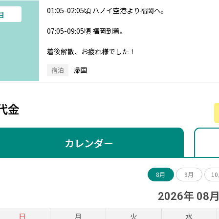
01:05-02:05頃 ハノイ空港より福岡へ。
目
07:05-09:05頃 福岡到着。
着後解散、お疲れ様でした！
帰国
宿泊
代金
カレンダー
8月
9月
1
2026年 08
日
月
火
水