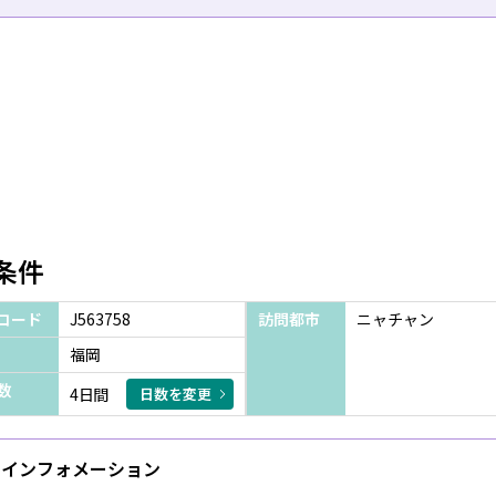
条件
コード
J563758
訪問都市
ニャチャン
福岡
数
4日間
日数を変更
インフォメーション