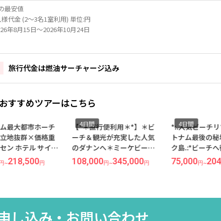
の最安値
様代金 (2～3名1室利用) 単位:円
26年8月15日～2026年10月24日
旅行代金は燃油サーチャージ込み
おすすめツアーはこちら
4日間
4日間
ム最大都市ホーチ
【*＊直行便利用＊*】＊ビ
*:.人気ビーチ
立地抜群×価格重
ーチ＆観光が充実した人気
トナム最後の秘
セン ホテル サイゴ
のダナンへ＊ミーケビーチ
ク島.:*ビーチ
ホーチミン4日間【成
が目の前に広がる壮観な景
の価格重視ホテ
218,500
108,000
345,000
75,000
204
円
~
円
円
~
円
円
~
トジェット利用】●
色が人気の5ツ星ホテル！
ール リゾート 
物20KG込み●
『TMSホテル ダナン ビー
宿泊 全朝食付
チ』宿泊 ダナン 4日間【成
ク 4日間【成田
田発/ベトナム航空利用】
ットエア利用◆
20KG込み◆】
申し込み・
お問い合わせ