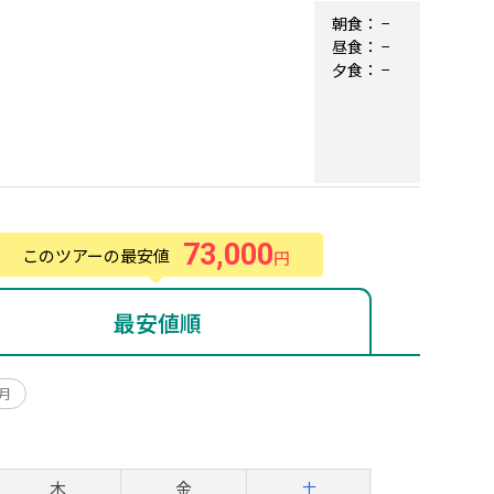
朝食：
−
昼食：
−
夕食：
−
73,000
このツアーの最安値
円
最安値順
0月
月
木
金
土