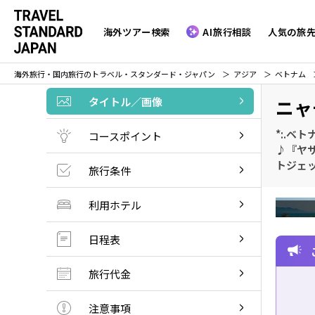
海外ツアー検索
AI旅行相談
人気の旅
海外旅行・国内旅行のトラベル・スタンダード・ジャパン
アジア
ベトナム
タイトル／画像
ニャ
*:.ベ
コースポイント
♪『ヤサ
トジェ
旅行条件
利用ホテル
日程表
旅行代金
注意事項