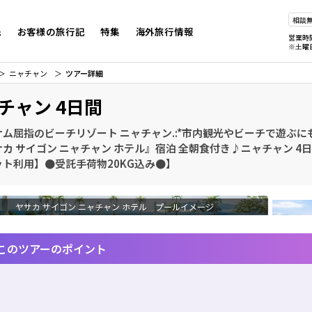
相談
先
お客様の旅行記
特集
海外旅行情報
営業時
※土曜
ニャチャン
ツアー詳細
チャン 4日間
トナム屈指のビーチリゾート ニャチャン.:*市内観光やビーチで遊ぶ
カ サイゴン ニャチャン ホテル』宿泊 全朝食付き♪ニャチャン 4
ット利用】●受託手荷物20KG込み●】
ヤサカ サイゴン ニャチャン ホテル プールイメージ
このツアーのポイント