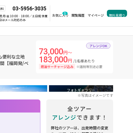
03-5956-3035
無料
0
お気に入り
閲覧履歴
マイページ
無料見積り
間:
月-金 10:00‐18:00／土日祝 休業
日はメール対応のみ
アレンジOK
73,000
円～
にも便利な立地
183,000
円
/1名様あたり
日間【福岡発/ベ
燃油サーチャージ込み
※諸税等別途必要
フォトギャラリー
※写真はイメージです
全ツアー
アレンジ
できます！
弊社のツアーは、出発時間の変更