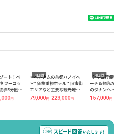
4日間
4日間
リゾート！ベ
＊ベトナムの首都ハノイへ
【*＊直行便利用＊*】
境 フーコッ
＊* 価格重視ホテル * 旧市街
ーチ＆観光が充実した
へ徒歩5分圏内
エリアなど主要な観光地も
のダナンへ＊【滞在中
ル♪『ラ メ
徒歩圏内「ホアビン ホテル
パ付き】開放感のある
,000
79,000
223,000
157,000
389,000
円
円
~
円
円
~
フーコック』
ハノイ』泊 ハノイ 4日間
ル付きヴィラで過ごす『
き♪フーコッ
【成田発/ベトジェット利
ウエルネスリゾート/プ
発/ベトジェ
用】●受託手荷物20KG込み
ヴィラ』宿泊 ダナン 4
受託手荷物
●
【成田発/ベトナム航空
用】