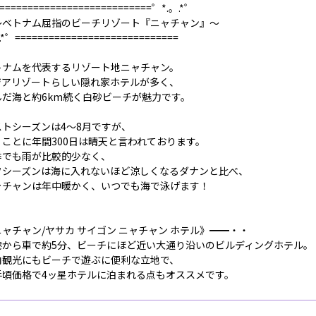
===========================゜*.。.*゜
ベトナム屈指のビーチリゾート『ニャチャン』～
.*゜=============================
トナムを代表するリゾート地ニャチャン。
ジアリゾートらしい隠れ家ホテルが多く、
んだ海と約6km続く白砂ビーチが魅力です。
ストシーズンは4～8月ですが、
くことに年間300日は晴天と言われております。
季でも雨が比較的少なく、
フシーズンは海に入れないほど涼しくなるダナンと比べ、
ャチャンは年中暖かく、いつでも海で泳げます！
ニャチャン/ヤサカ サイゴン ニャチャン ホテル》━━・・
港から車で約5分、ビーチにほど近い大通り沿いのビルディングホテル。
内観光にもビーチで遊ぶに便利な立地で、
手頃価格で4ッ星ホテルに泊まれる点もオススメです。