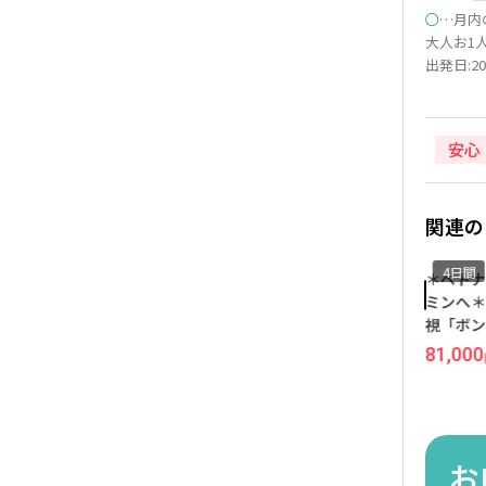
○
…月内
大人お1人
出発日:20
安心
関連の
4日間
4日間
4日間
＊ビーチ＆観光が充実した
＊ビーチ＆観光が充実した
＊ベトナ
人気のダナンへ＊人気のミ
人気のダナンへ＊人気のミ
ミンへ＊
ーケービーチ徒歩圏内の『3
ーケービーチ徒歩圏内の『3
視「ボン
ッ星/アンファダ ホテル ダナ
ッ星/アンファダ ホテル ダナ
ン』泊 
4,800
192,300
88,300
209,800
81,000
円
~
円
円
~
円
ン』宿泊 ダナン 4日間【成
ン』宿泊 ダナン 4日間【関
田発/ベ
田発/ベトジェット利用】●
空発/ベトナム航空利用】
受託手荷
受託手荷物20KG込み●
お