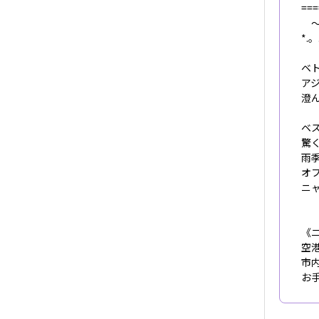
===
～
*.。
ベ
ア
澄
ベ
驚
雨
オ
ニ
《
空
市
お