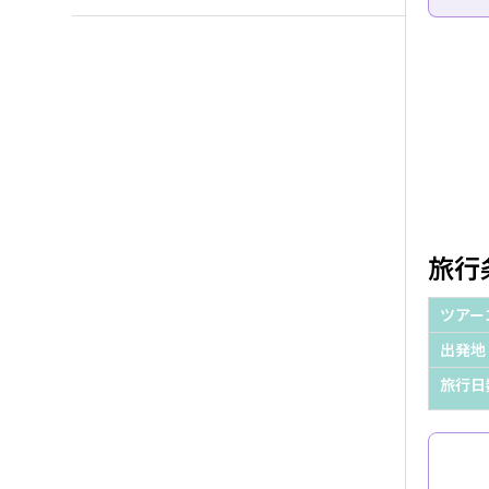
旅行
ツアー
出発地
旅行日