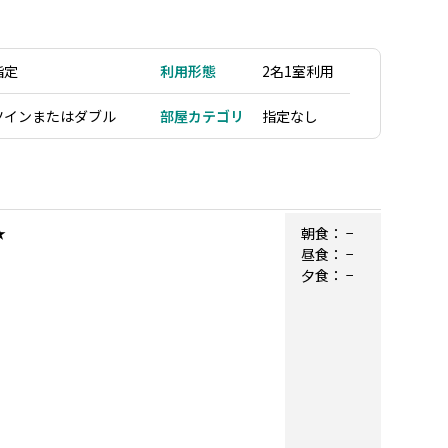
指定
利用形態
2名1室利用
ツインまたはダブル
部屋カテゴリ
指定なし
★
朝食：
−
昼食：
−
夕食：
−