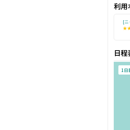
利用
ニ
★
日程
1日