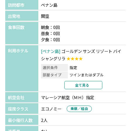
訪問都市
ペナン島
出発地
関空
食事回数
朝食：0回
昼食：0回
夕食：0回
利用ホテル
ペナン島
ゴールデン サンズ リゾート バイ
シャングリラ
★★★★
選択条件
指定
部屋タイプ
ツインまたはダブル
利用形態
2名1室利用
全て見る
部屋カテゴリ
スーペリア
航空会社
マレーシア航空（ＭＨ）指定
座席クラス
エコノミー
乗継／経由
最小催行人数
2人