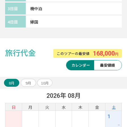
3日目
機中泊
4日目
帰国
旅行代金
168,000
このツアーの最安値
円
カレンダー
最安値順
8月
9月
10月
2026年 08月
日
月
火
水
木
金
土
1
ー