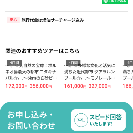
旅行代金は燃油サーチャージ込み
安心
関連のおすすめツアーはこちら
4日間
4日間
の宝庫！ボル
～.。☆多様な文化と活気に
～.。☆多様な文化と活
市 コタキナ
満ちた近代都市 クアラルン
満ちた近代都市 クアラ
kmの白砂ビー
プール☆。.～モノレール駅
プール☆。.～KLセン
国ムードあふ
＆ショッピングモールに直
駅直結！スタイリッシ
56,000
161,000
327,000
166,000
327,000
円
円
~
円
円
~
 リゾート＆
結『ベルジャヤ タイムズ ス
ッ星ホテル『アロフト 
ナイ』宿泊 ≪
クエア ホテル』宿泊≪関空
ラルンプール セントラ
シア航空利用
午前発/マレーシア航空利用
宿泊≪成田午前発/マレ
食付き≫
2泊4日間/朝食付き≫
ア航空利用 2泊4日間/
お申し込み・
き≫
お問い合わせ