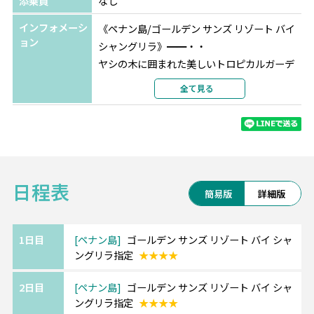
添乗員
なし
インフォメーシ
《ペナン島/ゴールデン サンズ リゾート バイ
ョン
シャングリラ》━━・・
ヤシの木に囲まれた美しいトロピカルガーデ
ンがゲストを出迎えます。
全て見る
客室は伝統的なデザインなっております。
また、スライダー付きプールやキッズアクテ
ィビティなど、ファミリー向けリゾートで
す。
日程表
簡易版
詳細版
【マレーシア航空】
シートピッチが広く快適にお過ごしいただけ
1日目
ペナン島
ゴールデン サンズ リゾート バイ シャ
ングリラ指定
★★★★
ます。
マレーシア感溢れる機内食も好評。
2日目
ペナン島
ゴールデン サンズ リゾート バイ シャ
ングリラ指定
★★★★