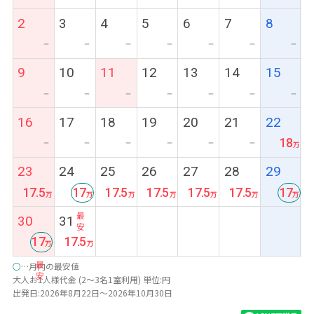
2
3
4
5
6
7
8
ー
ー
ー
ー
ー
ー
ー
9
10
11
12
13
14
15
ー
ー
ー
ー
ー
ー
ー
16
17
18
19
20
21
22
18
ー
ー
ー
ー
ー
ー
23
24
25
26
27
28
29
17.5
17
17.5
17.5
17.5
17.5
17
最
最
30
31
安
安
17
17.5
最
○
…月内の最安値
安
大人お1人様代金 (2～3名1室利用) 単位:円
出発日:2026年8月22日～2026年10月30日