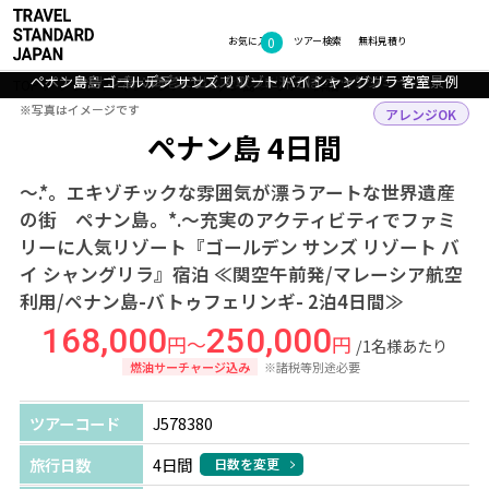
0
フォトギャラリー
お気に入り
ツアー検索
無料見積り
ペナン島：ゴールデン サンズ リゾート バイ シャングリラ スプラッシ
ペナン島：ゴールデン サンズ リゾート バイ シャングリラ 客室一例
ペナン島：ゴールデン サンズ リゾート バイ シャングリラ 全景
ペナン島：海老で出しを取った汁そば ホッケンミー
ペナン島：バトゥフェリンギビーチ
ュゾーン
TOP
アジア
マレーシア
ペナン島
ツアー詳細
※写真はイメージです
※写真はイメージです
アレンジOK
ペナン島 4日間
～.*。エキゾチックな雰囲気が漂うアートな世界遺産
の街 ペナン島。*.～充実のアクティビティでファミ
リーに人気リゾート『ゴールデン サンズ リゾート バ
イ シャングリラ』宿泊 ≪関空午前発/マレーシア航空
利用/ペナン島-バトゥフェリンギ- 2泊4日間≫
168,000
250,000
円～
円
/1名様あたり
燃油サーチャージ込み
※諸税等別途必要
ツアーコード
J578380
旅行日数
4日間
日数を変更