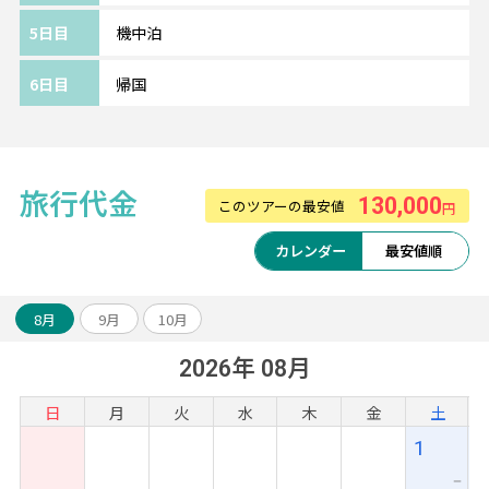
キッズプールやテディベアミュージアムが併
5日目
機中泊
設されており、お子様連れも楽しめるリゾー
トです。
6日目
帰国
【シンガポール航空】
豊富な機内エンターテインメントは邦画や吹
替、字幕なども充実。
旅行代金
130,000
このツアーの最安値
円
レベルの高い機内サービスとともに、日本⇔
シンガポール間の空旅をお楽しみいただけま
カレンダー
最安値順
す♪
◇スカイトラックス認定5スターエアライン
8月
9月
10月
◇ABロードエアライン満足度調査2019年：1
2026年 08月
位（総合満足度）
◇ワールドベストエアライン2023年：1位、
日
月
火
水
木
金
土
2021年/2022年：2位
1
ー