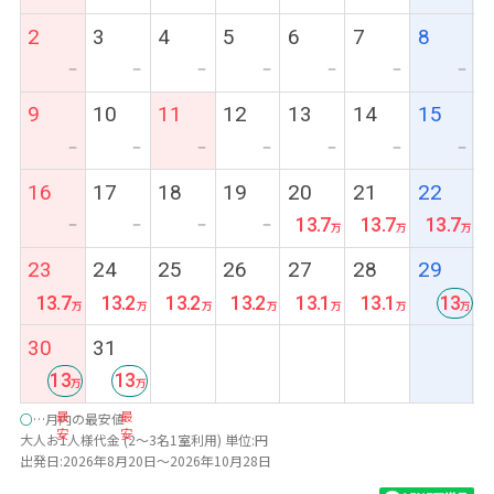
2
3
4
5
6
7
8
ー
ー
ー
ー
ー
ー
ー
9
10
11
12
13
14
15
ー
ー
ー
ー
ー
ー
ー
16
17
18
19
20
21
22
13.7
13.7
13.7
ー
ー
ー
ー
23
24
25
26
27
28
29
13.7
13.2
13.2
13.2
13.1
13.1
13
最
30
31
安
13
13
最
最
○
…月内の最安値
安
安
大人お1人様代金 (2～3名1室利用) 単位:円
出発日:2026年8月20日～2026年10月28日