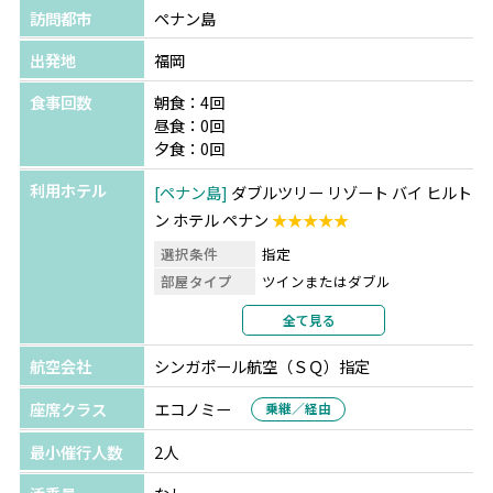
訪問都市
ペナン島
出発地
福岡
食事回数
朝食：4回
昼食：0回
夕食：0回
利用ホテル
ペナン島
ダブルツリー リゾート バイ ヒルト
ン ホテル ペナン
★★★★★
選択条件
指定
部屋タイプ
ツインまたはダブル
利用形態
2名1室利用
全て見る
部屋カテゴリ
指定なし
航空会社
シンガポール航空（ＳＱ）指定
座席クラス
エコノミー
乗継／経由
最小催行人数
2人