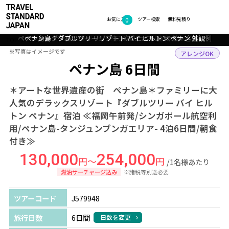
0
フォトギャラリー
お気に入り
ツアー検索
無料見積り
ペナン島：ダブルツリー リゾート バイ ヒルトン ペナン 客室一例
ペナン島：ダブルツリー リゾート バイ ヒルトン ペナン 外観
ペナン島：ジョージタウンのカラフルな街並み
ペナン島：バトゥフェリンギビーチ
TOP
アジア
マレーシア
ペナン島
ツアー詳細
※写真はイメージです
※写真はイメージです
アレンジOK
ペナン島 6日間
＊アートな世界遺産の街 ペナン島＊ファミリーに大
人気のデラックスリゾート『ダブルツリー バイ ヒル
トン ペナン』宿泊 ≪福岡午前発/シンガポール航空利
用/ペナン島-タンジュンブンガエリア- 4泊6日間/朝食
付き≫
130,000
254,000
円～
円
/1名様あたり
燃油サーチャージ込み
※諸税等別途必要
ツアーコード
J579948
旅行日数
6日間
日数を変更