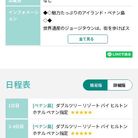
添乗員
なし
インフォメーシ
◆◇魅力たっぷりのアイランド・ペナン島
ョン
◇◆
世界遺産のジョージタウンは、街を歩けばス
トリートアートや
全て見る
コロニアル時代の美しい建物が迎えてくれま
す。
島の北側に広がるのはバトゥフェリンギやタ
ンジュンブンガの海。
宿泊エリアによって色々な楽しみ方が出来る
日程表
シティ派もビーチ派も注目のリゾートです。
簡易版
詳細版
《ペナン島/ダブルツリー バイ ヒルトン》
━━・・
1日目
ペナン島
ダブルツリー リゾート バイ ヒルトン
ホテル ペナン指定
★★★★★
落ち着いた雰囲気が魅力のタンジュンブンガ
に位置。
2-4日目
ペナン島
ダブルツリー リゾート バイ ヒルトン
ホテルからビーチまでは橋を渡ってアクセス
ホテル ペナン指定
★★★★★
できます。