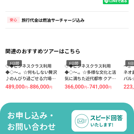
旅行代金は燃油サーチャージ込み
安心
関連のおすすめツアーはこちら
6日間
6日間
6
◇◆ビジネスクラス利用
◇◆ビジネスクラス利用
～.
◆◇～.。☆何もしない贅沢
◆◇～.。☆多様な文化と活
ネオ
♪のんびり過ごせる穴場リ
気に満ちた近代都市 クアラ
バル
ゾート ランカウイ☆。.～熱
ルンプール☆。.～高級ブラ
醐味
489,000
886,000
366,000
741,000
223
円
~
円
円
~
円
帯雨林に佇む隠れ家リゾー
ンドが勢揃い♪スターヒル
型リ
トでむき出しの大自然を味
ギャラリー直結『JW マリオ
ラサ
わう『ザ ダタイ ランカウ
ット ホテル クアラルンプー
泊 
イ』宿泊≪成田発/マレーシ
ル』宿泊≪成田午前発/マレ
利用
お申し込み・
ア航空利用 4泊6日間/朝食付
ーシア航空利用 4泊6日間/朝
き≫
食付き≫
お問い合わせ