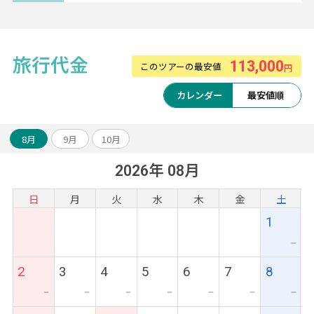
【マレーシア航空】
旅行代金
113,000
シートピッチが広く快適にお過ごしいただけ
このツアーの最安値
円
ます。
カレンダー
最安値順
マレーシア感溢れる機内食も好評。
8月
9月
10月
2026年 08月
日
月
火
水
木
金
土
1
ー
2
3
4
5
6
7
8
ー
ー
ー
ー
ー
ー
ー