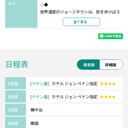
ョン
◇◆
世界遺産のジョージタウンは、街を歩けばス
トリートアートや
全て見る
コロニアル時代の美しい建物が迎えてくれま
す。
島の北側に広がるのはバトゥフェリンギやタ
ンジュンブンガの海。
宿泊エリアによって色々な楽しみ方が出来る
日程表
シティ派もビーチ派も注目のリゾートです。
簡易版
詳細版
《ペナン島/ホテル ジェン》━━・・
コムタ―にほど近いスーペリアクラスホテ
1日目
ペナン島
ホテル ジェン ペナン指定
★★★★
ル。
2日目
ペナン島
ホテル ジェン ペナン指定
★★★★
ポップで遊び心に溢れた客室からはジョージ
タウンの街並みをご覧いただけます。
3日目
機中泊
ショッピングモールも近く、街歩きにも便利
な立地です。
4日目
帰国