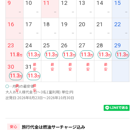
9
10
11
12
13
14
15
ー
ー
ー
ー
ー
ー
ー
16
17
18
19
20
21
22
ー
ー
ー
ー
ー
ー
ー
23
24
25
26
27
28
29
11.8
11.3
11.3
11.3
11.3
11.3
11.3
最
最
最
最
最
最
30
31
安
安
安
安
安
安
11.3
11.3
最
最
○
…月内の最安値
安
安
大人お1人様代金 (2～3名1室利用) 単位:円
出発日:2026年8月23日～2026年10月30日
旅行代金は燃油サーチャージ込み
安心