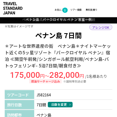
0
フォトギャラリー
お気に入り
ツアー検索
無料見積り
ペナン島：パークロイヤル ペナン プールと外観
ペナン島：名物の自転車タクシー トライショー
ペナン島：パークロイヤル ペナン 客室一例
ペナン島：バトゥフェリンギビーチ
TOP
アジア
マレーシア
ペナン島
ツアー詳細
※写真はイメージです
※写真はイメージです
アレンジOK
ペナン島 7日間
＊アートな世界遺産の街 ペナン島＊ナイトマーケッ
ト近くの5ッ星リゾート『パークロイヤル ペナン』宿
泊 ≪関空午前発/シンガポール航空利用/ペナン島-バ
トゥフェリンギ- 5泊7日間/朝食付き≫
175,000
282,000
円～
円
/1名様あたり
燃油サーチャージ込み
※諸税等別途必要
ツアーコード
J582164
旅行日数
7日間
日数を変更
訪問都市
ペナン島