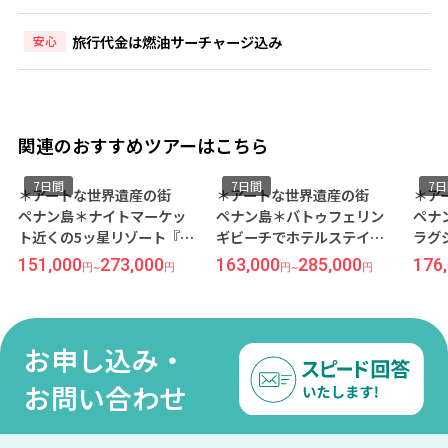
旅行代金は燃油サーチャージ込み
安心
関連のおすすめツアーはこちら
7日間
7日間
7
＊アートな世界遺産の街
＊アートな世界遺産の街
＊ア
ペナン島＊ナイトマーケッ
ペナン島＊バトゥフェリン
ペナ
ト近くの5ッ星リゾート『パ
ギビーチでホテルステイを
ラグ
ークロイヤル ペナン』宿泊
心から楽しむ休日━━・・
ース
151,000
273,000
163,000
285,000
176
円
~
円
円
~
円
≪福岡午前発/シンガポール
『シャングリラズ ラサ サヤ
ル＜
航空利用/ペナン島-バトゥ
ン』宿泊 ≪福岡午前発/シン
利用
フェリンギ- 5泊7日間/朝食
ガポール航空利用/ペナン島
発/
付き≫
5泊7日間/朝食付き≫
ペナ
お申し込み・
泊7
お問い合わせ