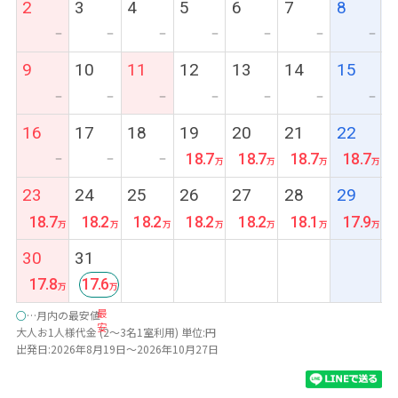
2
3
4
5
6
7
8
ー
ー
ー
ー
ー
ー
ー
9
10
11
12
13
14
15
ー
ー
ー
ー
ー
ー
ー
16
17
18
19
20
21
22
18.7
18.7
18.7
18.7
ー
ー
ー
23
24
25
26
27
28
29
18.7
18.2
18.2
18.2
18.2
18.1
17.9
30
31
17.8
17.6
最
○
…月内の最安値
安
大人お1人様代金 (2～3名1室利用) 単位:円
出発日:2026年8月19日～2026年10月27日