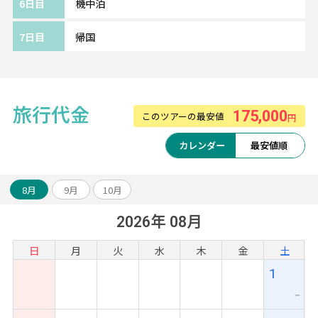
6日目
機中泊
気です。
※バスタブなしの客室となります
7日目
帰国
【シンガポール航空】
豊富な機内エンターテインメントは邦画や吹
替、字幕なども充実。
旅行代金
175,000
このツアーの最安値
円
レベルの高い機内サービスとともに、日本⇔
シンガポール間の空旅をお楽しみいただけま
カレンダー
最安値順
す♪
◇スカイトラックス認定5スターエアライン
8月
9月
10月
◇ABロードエアライン満足度調査2019年：1
2026年 08月
位（総合満足度）
◇ワールドベストエアライン2023年：1位、
日
月
火
水
木
金
土
2021年/2022年：2位
1
ー