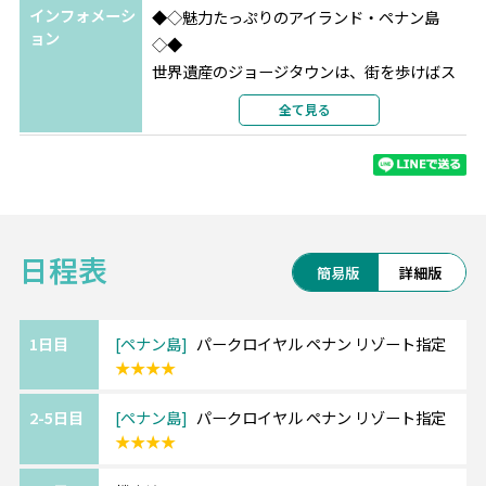
インフォメーシ
◆◇魅力たっぷりのアイランド・ペナン島
ョン
◇◆
世界遺産のジョージタウンは、街を歩けばス
トリートアートや
全て見る
コロニアル時代の美しい建物が迎えてくれま
す。
島の北側に広がるのはバトゥフェリンギやタ
ンジュンブンガの海。
宿泊エリアによって色々な楽しみ方が出来る
日程表
シティ派もビーチ派も注目のリゾートです。
簡易版
詳細版
《ペナン島/パークロイヤル ペナン》━━・・
バトゥフェリンギのビーチ沿いに建つリゾー
1日目
ペナン島
パークロイヤル ペナン リゾート指定
★★★★
トホテル。
ナイトマーケットにも程近くショッピングも
2-5日目
ペナン島
パークロイヤル ペナン リゾート指定
楽しめます。
★★★★
キッズルームやプール、ウォータースライダ
ーなど施設も整っており、ファミリーにも人