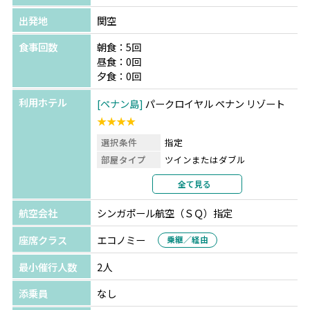
出発地
関空
食事回数
朝食：5回
昼食：0回
夕食：0回
利用ホテル
ペナン島
パークロイヤル ペナン リゾート
★★★★
選択条件
指定
部屋タイプ
ツインまたはダブル
利用形態
2名1室利用
全て見る
部屋カテゴリ
スーペリア
航空会社
シンガポール航空（ＳＱ）指定
座席クラス
エコノミー
乗継／経由
最小催行人数
2人
添乗員
なし