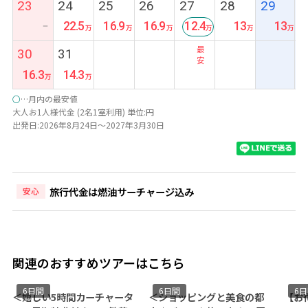
23
24
25
26
27
28
29
22.5
16.9
16.9
12.4
13
13
ー
最
30
31
安
16.3
14.3
○
…月内の最安値
大人お1人様代金 (2名1室利用) 単位:円
出発日:2026年8月24日～2027年3月30日
旅行代金は燃油サーチャージ込み
安心
関連のおすすめツアーはこちら
6日間
6日間
6
＜嬉しい5時間カーチャータ
＜ショッピングと美食の都
【お