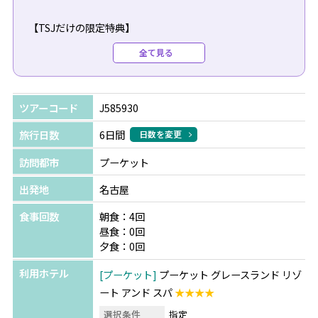
【TSJだけの限定特典】
TSJでプーケットツアーご予約の方にもれなく限定特典を
全て見る
プレゼント！
特典を使って観光・滞在をより楽しもう♪
ツアーコード
J585930
＜ドライバー付きプーケット5時間観光＞※①～③の中か
らいずれか1つ
旅行日数
6日間
日数を変更
①王道島観光5時間コース：プロンテープ岬、ビューポイ
訪問都市
プーケット
ント、シャロン寺院、オールドタウン
②動物触れ合い5時間コース【朝8時頃開始】：タイガーキ
出発地
名古屋
ングダム⇒エレファントスイム⇒Cafe Phuket View
食事回数
朝食：4回
Point
昼食：0回
③オールドタウン5時間コース：ウォールアート、オール
夕食：0回
ドタウン時計台、ロマニー通り、Aungku Phuket
利用ホテル
プーケット
プーケット グレースランド リゾ
※駐車場や入場料、飲食代金は含まれておりません。
ート アンド スパ
★★★★
※ご希望利用日時をツアーご予約時にお申し付けくださ
い。
選択条件
指定