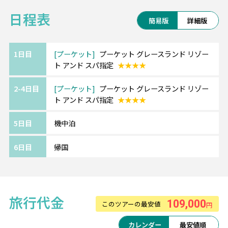
状況による)
日程表
◆ロビーバーでコーヒーまたは紅茶を1杯無料
簡易版
詳細版
(大人のみ)
◆サンセットビアカフェでアルコールを含む
ドリンク1杯無料(大人のみ)
1日目
プーケット
プーケット グレースランド リゾー
ト アンド スパ指定
★★★★
◆ホテル内ボーリングセンターでボーリング1
ゲーム無料
2-4日目
プーケット
プーケット グレースランド リゾー
◎プーケット グレースランド ≪パトンビーチ
ト アンド スパ指定
★★★★
≫
パトンビーチまで徒歩2分の好立地の大型リゾ
5日目
機中泊
ートホテル。
ほぼ全ての客室から海、庭園またはプールの
6日目
帰国
眺めを楽しめるプライベートバルコニーを完
備。
レストランやスパ、ボウリング場やキッズル
ームなどホテル内の施設も充実しています。
旅行代金
109,000
このツアーの最安値
円
カレンダー
最安値順