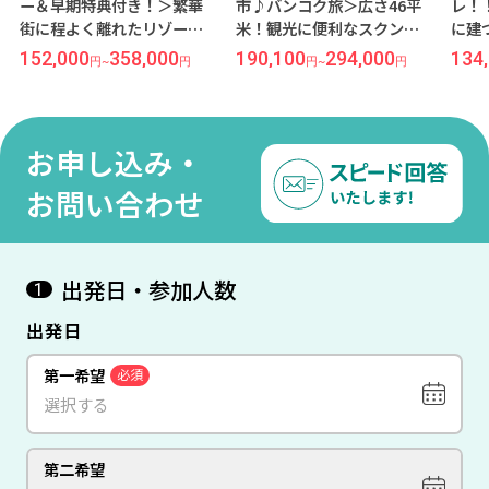
ー＆早期特典付き！＞繁華
市♪バンコク旅＞広さ46平
レ！
街に程よく離れたリゾート
米！観光に便利なスクンビ
に建
で落ち着いた滞在を『グラ
ットエリア『ロイヤルベン
ボー
152,000
358,000
190,100
294,000
134
円
~
円
円
~
円
ンド メルキュール』宿泊 往
ジャ』宿泊 ≪タイ航空×関
ト』
復日本語ガイド送迎＆朝食
空発着 バンコク4泊6日間≫
送迎
付き ≪関空午前発/マレーシ
ャセ
ア航空利用 プーケット4泊6
用 
お申し込み・
日間≫
お問い合わせ
出発日・参加人数
1
出発日
第一希望
必須
第二希望