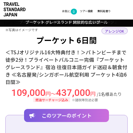
0
フォトギャラリー
お気に入り
ツアー検索
無料見積り
プーケット グレースランド サンセットに利用できるカフェ
プーケット グレースランド デラックスルーム イメージ
プーケット グレースランド 開放的な広いプール
プーケット グレースランド ホテル外観
TOP
アジア
タイ
プーケット
ツアー詳細
※写真はイメージです
※写真はイメージです
アレンジOK
プーケット 6日間
＜TSJオリジナル16大特典付き！＞パトンビーチまで
徒歩2分！プライベートバルコニー完備『プーケット
グレースランド』宿泊 往復日本語ガイド送迎＆朝食付
き ≪名古屋発/シンガポール航空利用 プーケット4泊6
日間≫
109,000
437,000
円～
円
/1名様あたり
燃油サーチャージ込み
※諸税等別途必要
このツアーのポイント