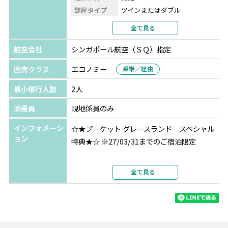
部屋タイプ
ツインまたはダブル
＜早期予約特典＞※A～Eの中からいずれか1つ
利用形態
2名1室利用
全て見る
◆ご出発90日前までのご予約
部屋カテゴリ
デラックス
Aプラン：ラフローラホテル内のルーフトップバー(ザ・フ
航空会社
シンガポール航空（ＳＱ）指定
ェース)でのシンハービール小瓶１本 (予約時間17:30-
座席クラス
エコノミー
乗継／経由
22:30)
Bプラン：サボイシーフードレストランでのガパオライス
最小催行人数
2人
＋シンハービール小瓶１本(予約時間11:00-23:00)
添乗員
現地係員のみ
◆ご出発120日前までのご予約
インフォメーシ
☆★プーケット グレースランド スペシャル
Cプラン：オリエンタラスパでの60分タイ式マッサージ
ョン
特典★☆ ※27/03/31までのご宿泊限定
(予約時間11:00-21:00)
Dプラン：タイガーキングダム入場料 (撮影・触れ合い料
◆3連泊以上でディナー1回無料(滞在中1回2名
全て見る
金は含まれてません)
様まで) ※26/10/31までのご宿泊限定
Eプラン：5つ星ホテル「ダイヤモンドクリフ」でのアフタ
◆12時からのアーリーチェックイン無料(空室
ヌーンティー1回 (予約時間13:00-15:00)
状況による)
※送迎は含まれておりませんので、お客様ご自身でのご移
◆16時までのレイトチェックアウト無料(空室
動となります。