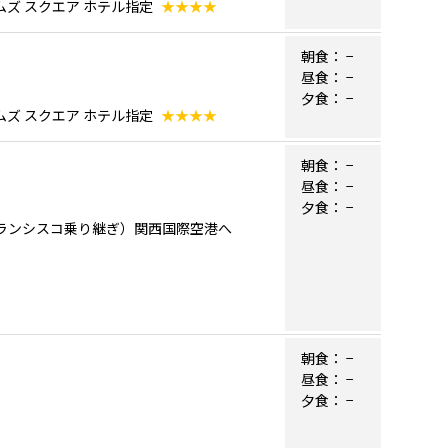
ムズ スクエア ホテル指定
★★★★
朝食：
−
昼食：
−
夕食：
−
ムズ スクエア ホテル指定
★★★★
朝食：
−
昼食：
−
夕食：
−
サンフランシスコ乗り継ぎ）関西国際空港へ
朝食：
−
昼食：
−
夕食：
−