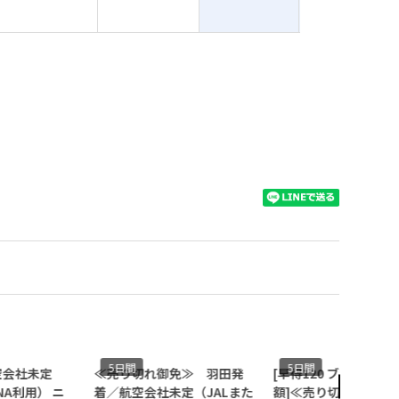
5日間
5日間
会社未定
≪売り切れ御免≫ 羽田発
[早得120 ブロードウ
A利用） ニ
着／航空会社未定（JALまた
額]≪売り切れ御免≫ 