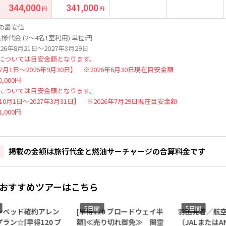
344,000
341,000
の最安値
様代金 (2～4名1室利用) 単位:円
26年8月21日～2027年3月29日
については目安金額となります。
年7月1日～2026年9月30日】 ※2026年6月30日現在目安金額
,000円
については目安金額となります。
年10月1日～2027年3月31日】 ※2026年7月29日現在目安金額
,000円
掲載の金額は旅行代金と燃油サーチャージの合算料金です
おすすめツアーはこちら
5日間
5日間
ベッド確約アレン
[早得120 ブロードウェイ半
羽田発着／航空
ラン☆[早得120 ブ
額]≪売り切れ御免≫ 関空
（JALまたはAN