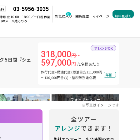
03-5956-3035
無料
0
お気に入り
閲覧履歴
マイページ
無料見積り
間:
月-金 10:00‐18:00／土日祝 休業
日はメール対応のみ
アレンジOK
318,000
円～
ク 5日間『シェ
597,000
円
/1名様あたり
旅行代金+燃油代金 (燃油目安111,000円
詳細
～130,000円含む)・諸税等別途必要
フォトギャラリー
※写真はイメージです
全ツアー
アレンジ
できます！
り）
弊社のツアーは、出発時間の変更