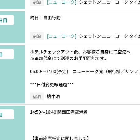
ニューヨーク
シェラトン ニューヨーク タイ
宿泊
終日：自由行動
3日目
ニューヨーク
シェラトン ニューヨーク タイ
宿泊
ホテルチェックアウト後、お客様ご自身にて空港へ
目
※追加代金にて送迎のお手配可能です。
06:00～07:00(予定) ニューヨーク発（飛行機／
***日付変更線通過***
機中泊
宿泊
14:50～16:40 関西国際空港着
目
【事前座席指定に関しまして】