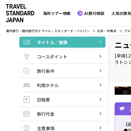
海外ツアー検索
AI旅行相談
人気の旅
海外旅行・国内旅行のトラベル・スタンダード・ジャパン
北米・中南米
アメ
タイトル／画像
ニュ
[早得1
コースポイント
ラトン 
旅行条件
利用ホテル
日程表
旅行代金
【
注意事項
●往