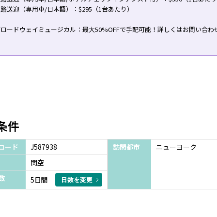
路送迎（専用車/日本語）：$295（1台あたり）
ロードウェイミュージカル：最大50%OFFで手配可能！詳しくはお問い合わ
条件
コード
J587938
訪問都市
ニューヨーク
関空
数
5日間
日数を変更