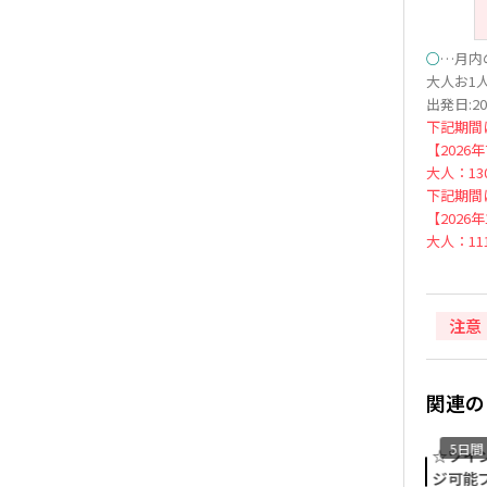
○
…月内
大人お1人
出発日:20
下記期間
【2026
大人：130
下記期間
【2026
大人：111
注意
関連の
5日間
5日間
5日間
●選べる！展望台入場チケ
[早得120 ブロードウェイ半
☆ツイン
ット付きプラン●羽田発着
額]関空発着 ユナイテッド航
ジ可能プ