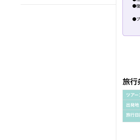
●復
●ブ
旅行
ツアー
出発地
旅行日