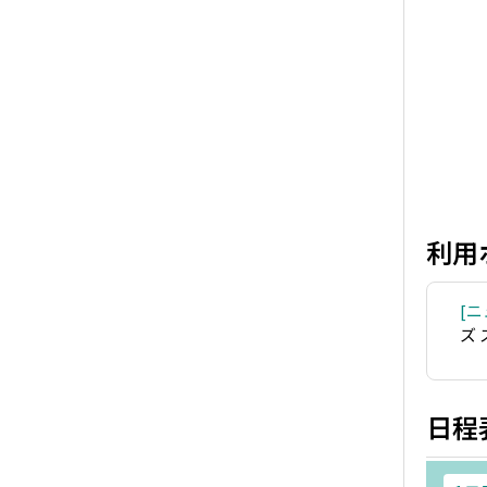
利用
ニ
ズ
日程