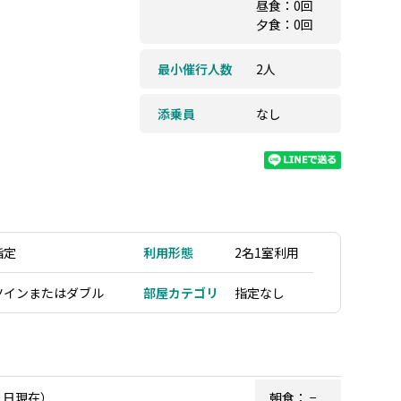
昼食：0回
夕食：0回
最小催行人数
2人
添乗員
なし
指定
利用形態
2名1室利用
ツインまたはダブル
部屋カテゴリ
指定なし
1日現在）
朝食：
−