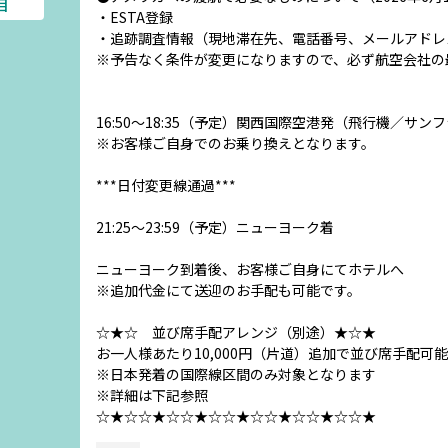
目
・ESTA登録
・追跡調査情報（現地滞在先、電話番号、メールアドレ
※予告なく条件が変更になりますので、必ず航空会社の
16:50～18:35（予定）関西国際空港発（飛行機／サ
※お客様ご自身でのお乗り換えとなります。
***日付変更線通過***
21:25～23:59（予定）ニューヨーク着
ニューヨーク到着後、お客様ご自身にてホテルへ
※追加代金にて送迎のお手配も可能です。
☆★☆ 並び席手配アレンジ（別途）★☆★
お一人様あたり10,000円（片道）追加で並び席手配可能
※日本発着の国際線区間のみ対象となります
※詳細は下記参照
☆★☆☆★☆☆★☆☆★☆☆★☆☆★☆☆★