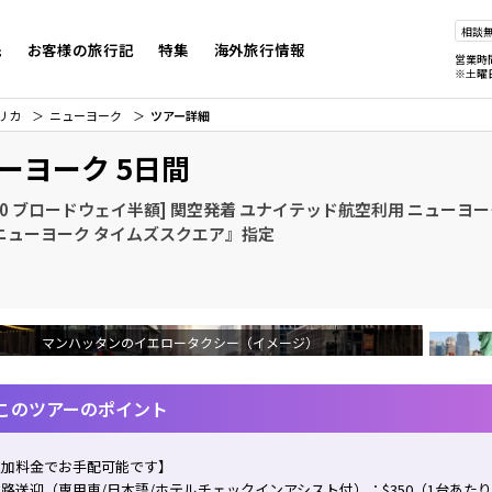
相談
先
お客様の旅行記
特集
海外旅行情報
営業時
※土曜
リカ
ニューヨーク
ツアー詳細
ーヨーク 5日間
20 ブロードウェイ半額] 関空発着 ユナイテッド航空利用 ニューヨー
ニューヨーク タイムズスクエア』指定
マンハッタンのイエロータクシー（イメージ）
このツアーのポイント
追加料金でお手配可能です】
路送迎（専用車/日本語/ホテルチェックインアシスト付）：$350（1台あた