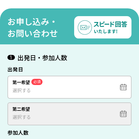
ーカ
ンフ
『パ
お申し込み・
ン 
ンス
お問い合わせ
出発日・参加人数
1
出発日
第一希望
必須
第二希望
参加人数