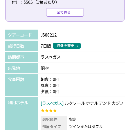
付）：$505（1台あたり）
●復路送迎（専用車/日本語/空港チェックインアシスト
全て見る
付）：$495（1台あたり）
●シルクドソレイユ：最大50%OFFで手配可能！詳しくは
ツアーコード
J588212
お問い合わせください。
旅行日数
7日間
日数を変更
●グランドサークルオプショナルツアー：各種取り揃えて
訪問都市
ラスベガス
おります。ご要望をお聞かせください。（例：グランドキ
ャニオンは行ったことがあるから、ホースシューベントと
出発地
関空
アンテロープだけに行きたい！など。）
食事回数
朝食：0回
昼食：0回
夕食：0回
利用ホテル
ラスベガス
ルクソール ホテル アンド カジノ
★★★★
選択条件
指定
部屋タイプ
ツインまたはダブル