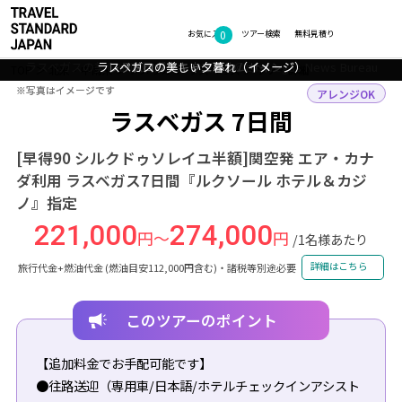
0
フォトギャラリー
お気に入り
ツアー検索
無料見積り
ラスベガスの美しい風景（イメージ） ©Las Vegas News Bureau
ラスベガスの美しい夕暮れ（イメージ）
レッドロックキャニオン イメージ
ラスベガス ウェルカムサイン
TOP
北米・中南米
アメリカ
ラスベガス
ツアー詳細
※写真はイメージです
※写真はイメージです
アレンジOK
ラスベガス 7日間
[早得90 シルクドゥソレイユ半額]関空発 エア・カナ
ダ利用 ラスベガス7日間『ルクソール ホテル＆カジ
ノ』指定
221,000
274,000
円～
円
/1名様あたり
詳細はこちら
旅行代金+燃油代金 (燃油目安112,000円含む)・諸税等別途必要
このツアーのポイント
【追加料金でお手配可能です】
●往路送迎（専用車/日本語/ホテルチェックインアシスト