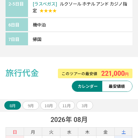
2-5日目
ラスベガス
ルクソール ホテル アンド カジノ指
定
★★★★
6日目
機中泊
7日目
帰国
旅行代金
221,000
このツアーの最安値
円
カレンダー
最安値順
8月
9月
10月
11月
3月
2026年 08月
日
月
火
水
木
金
土