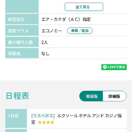
利用形態
2名1室利用
全て見る
部屋カテゴリ
指定なし
航空会社
エア・カナダ（ＡＣ）指定
座席クラス
エコノミー
乗継／経由
最小催行人数
2人
添乗員
なし
日程表
簡易版
詳細版
1日目
ラスベガス
ルクソール ホテル アンド カジノ指
定
★★★★