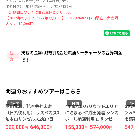
大人お1人様代金 (2～3名1室利用) 単位:円
出発日:2026年8月25日～2027年3月30日
下記期間については目安金額となります。
【2026年5月1日～2027年3月31日】 ※2026年5月7日現在目安金額
大人：112,000円
掲載の金額は旅行代金と燃油サーチャージの合算料金
注
意
です
関連のおすすめツアーはこちら
7日間
7日間
7
羽田発着／航空会社未定
*＊憧れのハリウッドエリア
6大
（日系便利用） ラスベガス3
に泊まる＊*成田発着 シンガ
ン＆
泊＆ロサンゼルス2泊 7日間
ポール航空利用 ロサンゼル
を満
『ベラージオ』&『シェラト
ス7日間『ハリウッドヒスト
経由
389,000
646,000
155,000
574,000
547
円
~
円
円
~
円
ングランド』指定
リック ホテル』指定
便利