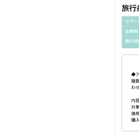
旅行
ツアー
出発地
旅行日
◆
複
わ
内
対
価格
購入