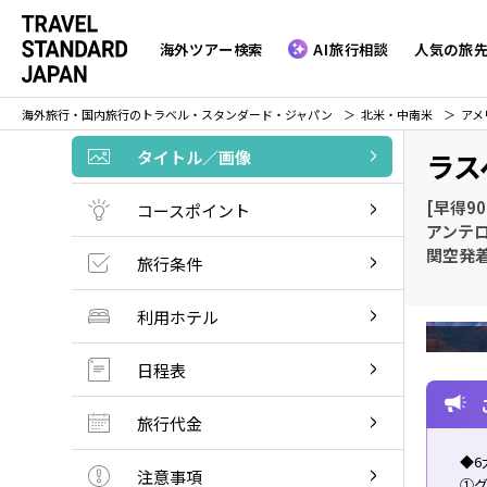
海外ツアー検索
AI旅行相談
人気の旅
海外旅行・国内旅行のトラベル・スタンダード・ジャパン
北米・中南米
アメ
タイトル／画像
ラス
[早得9
コースポイント
アンテ
関空発着
旅行条件
利用ホテル
日程表
旅行代金
◆6
注意事項
①