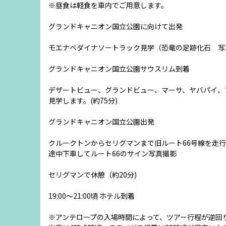
※昼食は軽食を車内でご用意します。
グランドキャニオン国立公園に向けて出発
モエナベダイナソートラック見学（恐竜の足跡化石 写
グランドキャニオン国立公園サウスリム到着
デザートビュー、グランドビュー、マーサ、ヤバパイ、
見学します。(約75分)
グランドキャニオン国立公園出発
クルークトンからセリグマンまで旧ルート66号線を走
途中下車してルート66のサイン写真撮影
セリグマンで休憩（約20分)
19:00～21:00頃 ホテル到着
※アンテロープの入場時間によって、ツアー行程が逆回