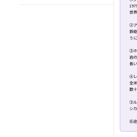
19
世
②
鉄
う
③
岩
長
➃
全
数
⑤ル
シ
⑥