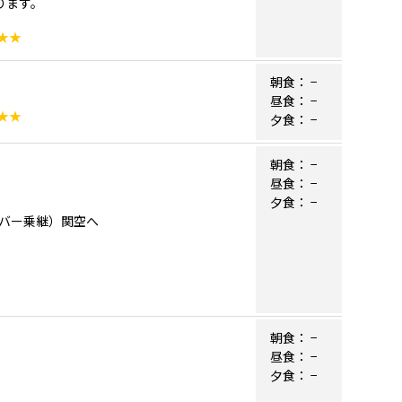
ります。
★★
朝食：
−
昼食：
−
★★
夕食：
−
朝食：
−
昼食：
−
夕食：
−
クーバー乗継）関空へ
朝食：
−
昼食：
−
夕食：
−