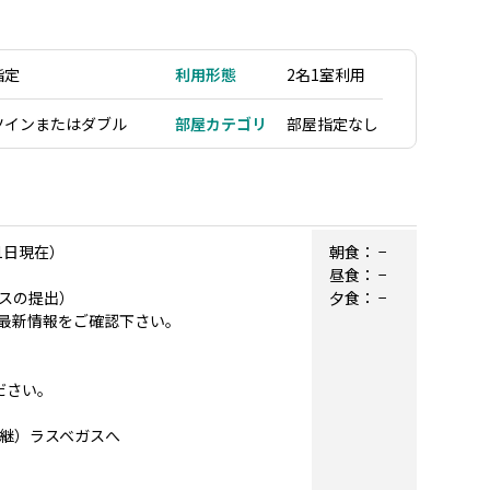
指定
利用形態
2名1室利用
ツインまたはダブル
部屋カテゴリ
部屋指定なし
1日現在）
朝食：
−
昼食：
−
スの提出）
夕食：
−
最新情報をご確認下さい。
ださい。
ー乗継）ラスベガスへ