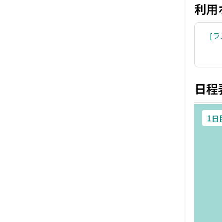
利用
ラ
日程
1日