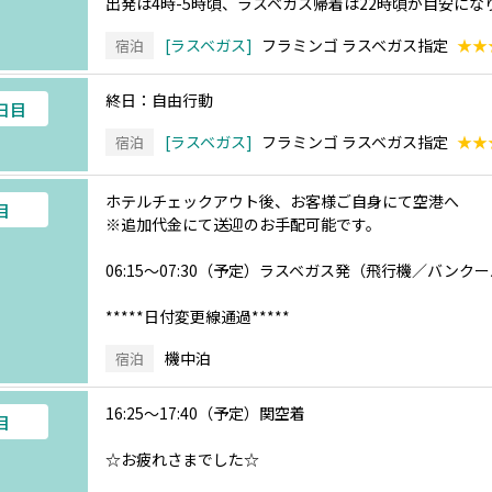
出発は4時-5時頃、ラスベガス帰着は22時頃が目安にな
ラスベガス
フラミンゴ ラスベガス指定
★★
宿泊
終日：自由行動
5日目
ラスベガス
フラミンゴ ラスベガス指定
★★
宿泊
ホテルチェックアウト後、お客様ご自身にて空港へ
目
※追加代金にて送迎のお手配可能です。
06:15～07:30（予定）ラスベガス発（飛行機／バン
*****日付変更線通過*****
機中泊
宿泊
16:25～17:40（予定）関空着
目
☆お疲れさまでした☆