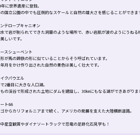
79年に世界遺産に登録。
界の国立公園の中でも圧倒的なスケールと自然の雄大さを感じることができま
アンテロープキャニオン
砲水で岩が削られてできた洞窟のような場所で、赤い岩肌が波のようにうねる
に美しいです。
ホースシューベント
の形が馬の蹄鉄の形に似ていることからそう呼ばれています。
い年月をかけ作り出された自然の景色は美しく壮大です。
レイクパウエル
米で2番目に大きな人口湖。
十もの渓谷で形成された土地にダムを建設し、30㎞にもなる湖ができあがりま
ート66
カゴからカリフォルニアまで続く、アメリカの発展を支えた大陸横断道路。
途中星空観賞やダイナソートラックで恐竜の足跡化石見学も！