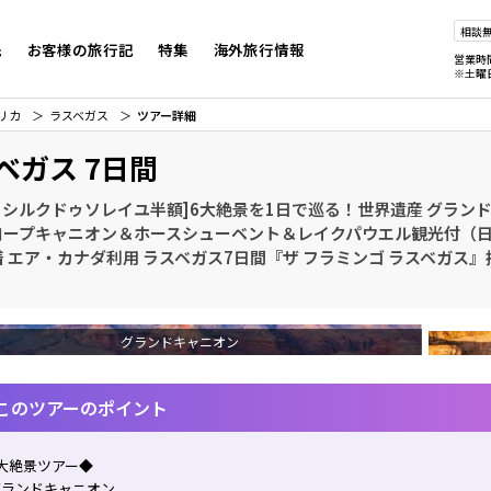
相談
先
お客様の旅行記
特集
海外旅行情報
営業時
※土曜
リカ
ラスベガス
ツアー詳細
ベガス 7日間
0 シルクドゥソレイユ半額]6大絶景を1日で巡る！世界遺産 グラン
ロープキャニオン＆ホースシューベント＆レイクパウエル観光付（
 エア・カナダ利用 ラスベガス7日間『ザ フラミンゴ ラスベガス』
グランドキャニオン
このツアーのポイント
大絶景ツアー◆
グランドキャニオン