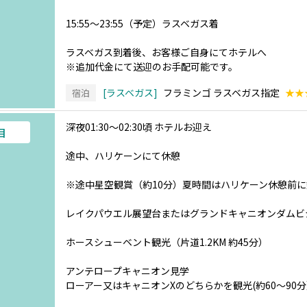
15:55～23:55（予定）ラスベガス着
ラスベガス到着後、お客様ご自身にてホテルへ
※追加代金にて送迎のお手配可能です。
ラスベガス
フラミンゴ ラスベガス指定
★★
宿泊
深夜01:30～02:30頃 ホテルお迎え
目
途中、ハリケーンにて休憩
※途中星空観賞（約10分）夏時間はハリケーン休憩前
レイクパウエル展望台またはグランドキャニオンダムビ
ホースシューベント観光（片道1.2KM 約45分）
アンテロープキャニオン見学
ローアー又はキャニオンXのどちらかを観光(約60～90