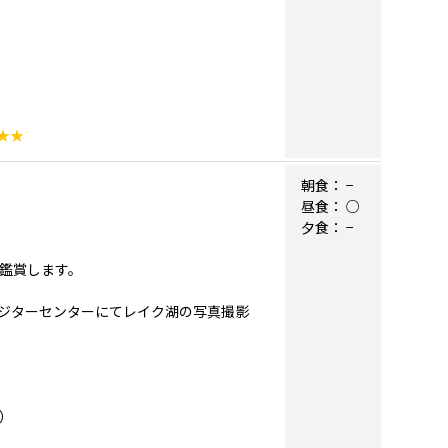
★★
朝食：
−
昼食：
○
夕食：
−
に鑑賞します。
ジターセンターにてレイク湖の写真撮影
分）