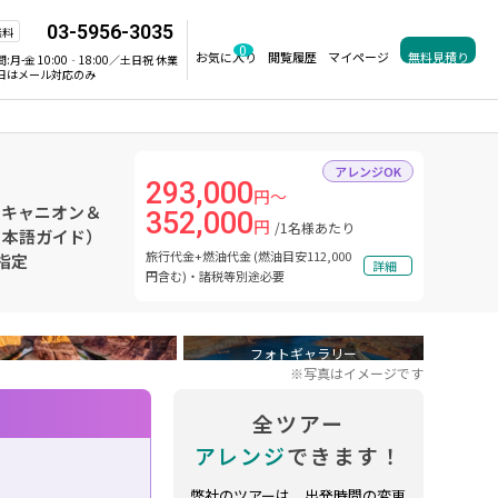
03-5956-3035
無料
0
お気に入り
閲覧履歴
マイページ
無料見積り
間:
月-金 10:00‐18:00／土日祝 休業
日はメール対応のみ
アレンジOK
293,000
円～
ドキャニオン＆
352,000
円
/1名様あたり
日本語ガイド）
旅行代金+燃油代金 (燃油目安112,000
指定
詳細
円含む)・諸税等別途必要
フォトギャラリー
※写真はイメージです
全ツアー
アレンジ
できます！
弊社のツアーは、出発時間の変更