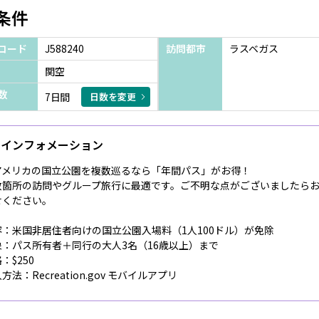
条件
コード
J588240
訪問都市
ラスベガス
関空
数
7日間
日数を変更
インフォメーション
アメリカの国立公園を複数巡るなら「年間パス」がお得！
数箇所の訪問やグループ旅行に最適です。ご不明な点がございましたら
せください。
容：米国非居住者向けの国立公園入場料（1人100ドル）が免除
象：パス所有者＋同行の大人3名（16歳以上）まで
：$250
方法：Recreation.gov モバイルアプリ