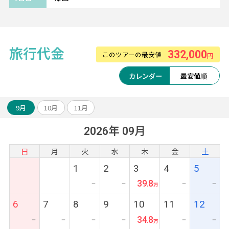
旅行代金
332,000
このツアーの最安値
円
カレンダー
最安値順
9月
10月
11月
2026年 09月
日
月
火
水
木
金
土
1
2
3
4
5
39.8
ー
ー
ー
ー
6
7
8
9
10
11
12
34.8
ー
ー
ー
ー
ー
ー