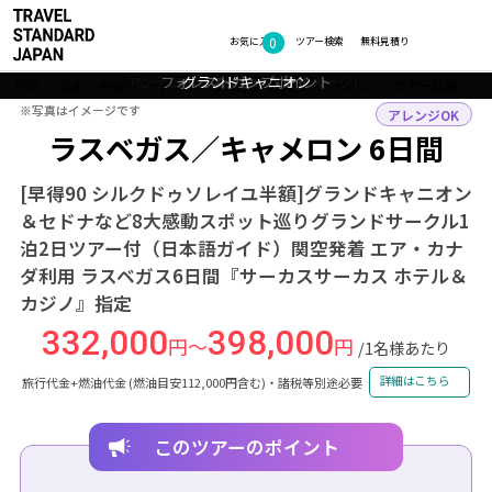
0
フォトギャラリー
お気に入り
ツアー検索
無料見積り
アンテロープキャニオン（イメージ）
セドナ ホーリークロスチャペル
フォレストガンプポイント
グランドキャニオン
ホースシューベンド
TOP
北米・中南米
アメリカ
ラスベガス・キャメロン
ツアー詳細
※写真はイメージです
※写真はイメージです
アレンジOK
ラスベガス／キャメロン 6日間
[早得90 シルクドゥソレイユ半額]グランドキャニオン
＆セドナなど8大感動スポット巡りグランドサークル1
泊2日ツアー付（日本語ガイド）関空発着 エア・カナ
ダ利用 ラスベガス6日間『サーカスサーカス ホテル＆
カジノ』指定
332,000
398,000
円～
円
/1名様あたり
詳細はこちら
旅行代金+燃油代金 (燃油目安112,000円含む)・諸税等別途必要
このツアーのポイント