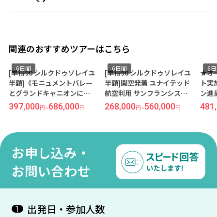
関連のおすすめツアーはこちら
6日間
6日間
6
[早得90 シルクドゥソレイユ
[早得90 シルクドゥソレイユ
★オ
半額]《モニュメントバレー
半額]関空発着 ユナイテッド
ト実施
とグランドキャニオンに宿
航空利用 サンフランシスコ2
ン進
泊》名古屋発東京経由 ユ
泊＆ラスベガス2泊 6日間
安心
397,000
686,000
268,000
560,000
481
円
~
円
円
~
円
ナイテッド航空利用 グラ
『ヒルトン サンフランシス
着 
ンドキャニオン＆アンテロ
コ ユニオンスクエア』
ンク
ープキャニオン＆モニュメ
&『パークMGM』指定
ントバレー観光付 ラスベ
お申し込み・
ガス6日間『サーカスサーカ
ス ホテル＆カジノ』指定
お問い合わせ
出発日・参加人数
1