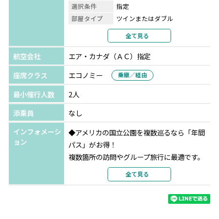
映画などの撮影場所としても有名。
選択条件
指定
ナバホ族の聖地とも呼ばれ人気観光地になっています。
部屋タイプ
ツインまたはダブル
利用形態
2名1室利用
全て見る
⑥グランドキャニオン
部屋カテゴリ
部屋指定なし
1979年に世界遺産に登録。
航空会社
エア・カナダ（ＡＣ）指定
キャメロン
キャメロン トレーディング ポス
世界の国立公園の中でも圧倒的なスケールと自然の雄大さ
ト ロッジ
座席クラス
エコノミー
乗継／経由
を感じることができます。
選択条件
同等クラス
最小催行人数
2人
部屋タイプ
ツインまたはダブル
⑦セドナ
利用形態
2名1室利用
添乗員
なし
ネイティブアメリカンの聖地で、パワースポットとして人
部屋カテゴリ
指定なし
気のセドナ。
インフォメーシ
◆アメリカの国立公園を複数巡るなら「年間
カテドラルロックやベルロック、チャペルオブホリークロ
ラスベガス
サーカス サーカス ホテル＆カジ
ョン
パス」がお得！
ス、エアポートメサなどを観光します。
ノ
★★★
複数箇所の訪問やグループ旅行に最適です。
選択条件
指定
ご不明な点がございましたらお気軽にお問い
全て見る
⑧ルート66の宿場町セリグマンなど内容盛りだくさん♪
部屋タイプ
ツインまたはダブル
合わせください。
利用形態
2名1室利用
部屋カテゴリ
指定なし
内容：米国非居住者向けの国立公園入場料（1
人100ドル）が免除