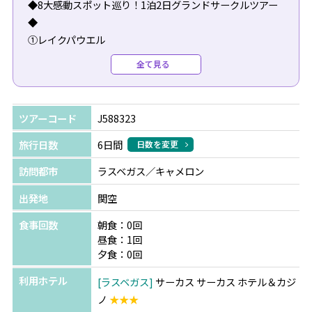
◆8大感動スポット巡り！1泊2日グランドサークルツアー
◆
①レイクパウエル
SFに出て来そうな幻想的な湖。全米で2番目に大きな人造
全て見る
湖です。
②アンテロープキャニオン
ツアーコード
J588323
鉄砲水で岩が削られてできた洞窟のような場所ですが、太
陽の光が隙間から差し込む様はとても美しく神秘的。
旅行日数
6日間
日数を変更
訪問都市
ラスベガス／キャメロン
③ホースシューベンド
岩の形が馬の蹄鉄の形に似ていることからそう呼ばれてい
出発地
関空
ます。
食事回数
朝食：0回
昼食：1回
④フォレストガンプポイント
夕食：0回
映画『フォレストガンプ』縁の観光スポット
利用ホテル
ラスベガス
サーカス サーカス ホテル＆カジ
ノ
★★★
⑤モニュメントバレー