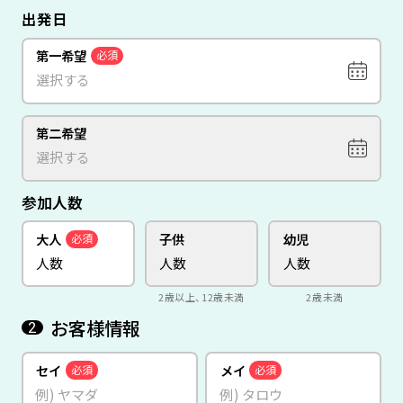
出発日
第一希望
必須
第二希望
参加人数
大人
子供
幼児
必須
2歳以上、12歳未満
2歳未満
お客様情報
2
セイ
メイ
必須
必須