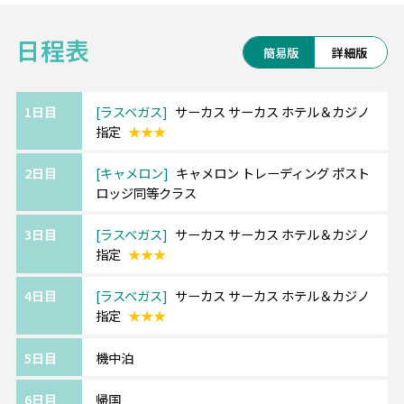
対象：パス所有者＋同行の大人3名（16歳以
日程表
上）まで
簡易版
詳細版
価格：$250
購入方法：Recreation.gov モバイルアプリ
1日目
ラスベガス
サーカス サーカス ホテル＆カジノ
指定
★★★
2日目
キャメロン
キャメロン トレーディング ポスト
ロッジ同等クラス
3日目
ラスベガス
サーカス サーカス ホテル＆カジノ
指定
★★★
4日目
ラスベガス
サーカス サーカス ホテル＆カジノ
指定
★★★
5日目
機中泊
6日目
帰国