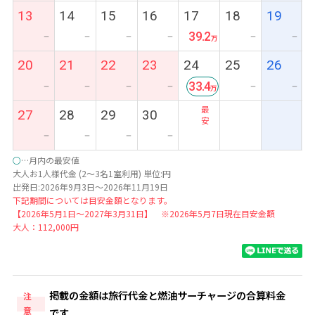
13
14
15
16
17
18
19
39.2
ー
ー
ー
ー
ー
ー
20
21
22
23
24
25
26
33.4
ー
ー
ー
ー
ー
ー
最
27
28
29
30
安
ー
ー
ー
ー
○
…月内の最安値
大人お1人様代金 (2～3名1室利用) 単位:円
出発日:2026年9月3日～2026年11月19日
下記期間については目安金額となります。
【2026年5月1日～2027年3月31日】 ※2026年5月7日現在目安金額
大人：112,000円
掲載の金額は旅行代金と燃油サーチャージの合算料金
注
意
です