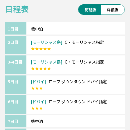
日程表
━━・・
簡易版
詳細版
・宿泊ホテルを変更したい
・宿泊日数を変更したい
・モーリシャスとドバイの宿泊の順番を逆に
1日目
機中泊
したい
2日目
モーリシャス島
C・モーリシャス指定
★★★★★
など、どんな小さなご要望でも構いません。
まずはお聞かせください！
3-4日目
モーリシャス島
C・モーリシャス指定
★★★★★
◆モーリシャス「ツーリストフィー」につい
て
5日目
ドバイ
ローブ ダウンタウン ドバイ指定
2025年10月1日より「ツーリストフィー」が
★★★
導入されることになりました。1名様につき1
泊あたり3ユーロをホテルチェックアウト時に
6日目
ドバイ
ローブ ダウンタウン ドバイ指定
★★★
お支払いいただくこととなります。なお、本
料金は12歳未満のお子様には適用されませ
7日目
機中泊
ん。