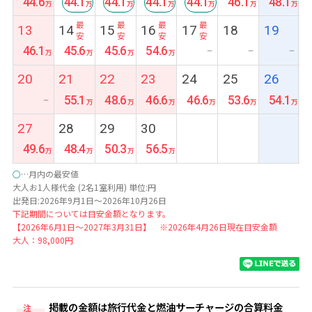
44.6
44.1
44.1
44.1
44.1
46.1
48.1
最
最
最
最
13
14
15
16
17
18
19
安
安
安
安
46.1
45.6
45.6
54.6
ー
ー
ー
20
21
22
23
24
25
26
55.1
48.6
46.6
46.6
53.6
54.1
ー
27
28
29
30
49.6
48.4
50.3
56.5
○
…月内の最安値
大人お1人様代金 (2名1室利用) 単位:円
出発日:2026年9月1日～2026年10月26日
下記期間については目安金額となります。
【2026年6月1日～2027年3月31日】 ※2026年4月26日現在目安金額
大人：98,000円
掲載の金額は旅行代金と燃油サーチャージの合算料金
注