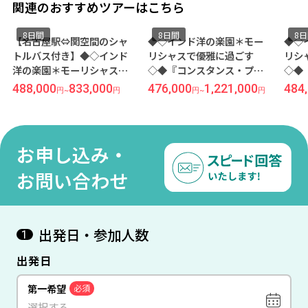
関連のおすすめツアーはこちら
8日間
8日間
8
【名古屋駅⇔関空間のシャ
◆◇インド洋の楽園＊モー
◆◇
トルバス付き】◆◇インド
リシャスで優雅に過ごす
リシ
洋の楽園＊モーリシャスで
◇◆『コンスタンス・プリ
◇◆
優雅に過ごす◇◆『コンス
ンス モーリス（ジュニアス
（プ
488,000
833,000
476,000
1,221,000
484
円
~
円
円
~
円
タンス・ベル マーレ（プレ
イート／朝食付き）』に滞
ンク
ステージ／夕・朝食付
在 成田発着 エミレーツ航空
田発
き）』に滞在 名古屋発着 エ
利用 モーリシャス8日間
モー
ミレーツ航空利用 モーリシ
お申し込み・
ャス8日間
お問い合わせ
出発日・参加人数
1
出発日
第一希望
必須