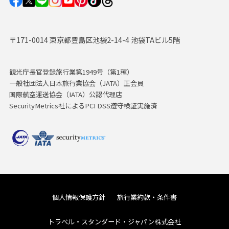
〒171-0014 東京都豊島区池袋2-14-4 池袋TAビル5階
観光庁長官登録旅行業第1949号（第1種）
一般社団法人日本旅行業協会（JATA）正会員
国際航空運送協会（IATA）公認代理店
SecurityMetrics社によるPCI DSS遵守検証実施済
個人情報保護方針
旅行業約款・条件書
トラベル・スタンダード・ジャパン株式会社