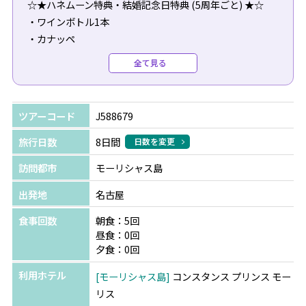
☆★ハネムーン特典・結婚記念日特典 (5周年ごと) ★☆
・ワインボトル1本
・カナッペ
・ビーチバッグ1個
全て見る
・キャンドルライトディナー
【2025年5月1日～9月30日】および【2026年5月1日～9月
ツアーコード
J588679
30日】限定
・1泊につき100ユーロのリゾートクレジットをプレゼント
旅行日数
8日間
日数を変更
訪問都市
モーリシャス島
※ご入籍後12ヶ月以内、またはアニバーサリー前後6か月
以内の方が対象となり、チェックインの際に証明書の提示
出発地
名古屋
が必要です。
食事回数
朝食：5回
※ご予約時に必ずハネムーン（結婚記念日）の旨をご申告
昼食：0回
ください(ご予約後の申し出は不可)。
夕食：0回
※全て滞在中1回のご提供となります
利用ホテル
モーリシャス島
コンスタンス プリンス モー
リス