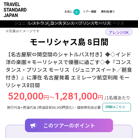
0
フォトギャラリー
お気に入り
ツアー検索
無料見積り
ジュニアスイート客室一例_コンスタンス・プリンスモーリス
レストラン_コンスタンス・プリンスモーリス
外観_コンスタンス・プリンスモーリス
モーリシャスのビーチとルモーネ山
モーリシャスの美しい海
TOP
中近東・アフリカ
モーリシャス
モーリシャス島
ツアー詳細
※写真はイメージです
※写真はイメージです
アレンジOK
モーリシャス島 8日間
【名古屋駅⇔関空間のシャトルバス付き】◆◇インド
洋の楽園＊モーリシャスで優雅に過ごす◇◆『コンス
タンス・プリンス モーリス（ジュニアスイート／朝食
付き）』に滞在 名古屋発着 エミレーツ航空利用 モー
リシャス8日間
520,000
1,281,000
円～
円
/1名様あたり
詳細はこちら
旅行代金+燃油代金 (燃油目安68,000円含む)・諸税等別途必要
このツアーのポイント