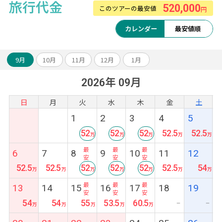
旅行代金
520,000
このツアーの最安値
円
カレンダー
最安値順
9月
10月
11月
12月
1月
2026年 09月
日
月
火
水
木
金
土
1
2
3
4
5
52
52
52
52.5
52.5
最
最
最
6
7
8
9
10
11
12
安
安
安
52.5
52.5
52
52
52
52.5
54
最
最
最
13
14
15
16
17
18
19
安
安
安
54
54
55
53.5
60.5
ー
ー