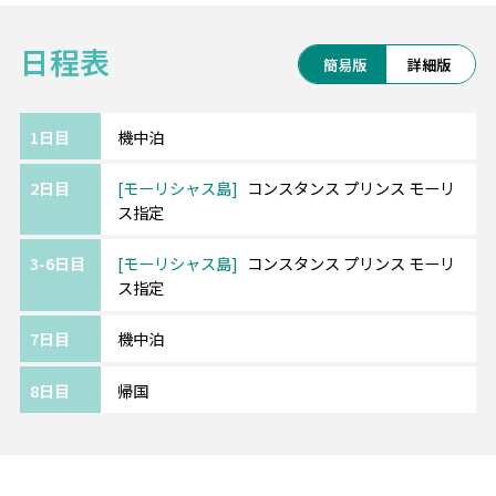
るのも魅力です。
日程表
簡易版
詳細版
グレード：★★★★★
アクセス：空港から車で約1時間15分
1日目
機中泊
◆モーリシャス「ツーリストフィー」につい
2日目
モーリシャス島
コンスタンス プリンス モーリ
て
ス指定
2025年10月1日より「ツーリストフィー」が
導入されることになりました。1名様につき1
3-6日目
モーリシャス島
コンスタンス プリンス モーリ
泊あたり3ユーロをホテルチェックアウト時に
ス指定
お支払いいただくこととなります。なお、本
料金は12歳未満のお子様には適用されませ
7日目
機中泊
ん。
8日目
帰国