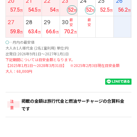
20
21
22
23
24
25
26
57.5
54.5
54
52
52
52.5
56.2
最
最
27
28
29
30
安
安
59.8
63.4
66.6
70.2
○
…月内の最安値
大人お1人様代金 (2名1室利用) 単位:円
出発日:2026年9月1日～2027年1月1日
下記期間については目安金額となります。
【2025年1月1日～2028年3月31日】 ※2025年2月3日現在目安金額
大人：68,000円
掲載の金額は旅行代金と燃油サーチャージの合算料金
注
意
です