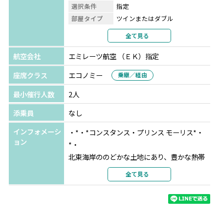
選択条件
指定
部屋タイプ
ツインまたはダブル
利用形態
2名1室利用
全て見る
部屋カテゴリ
ジュニアスイート
航空会社
エミレーツ航空 （ＥＫ）指定
座席クラス
エコノミー
乗継／経由
最小催行人数
2人
添乗員
なし
インフォメーシ
・*・*コンスタンス・プリンス モーリス*・
ョン
*・
北東海岸ののどかな土地にあり、豊かな熱帯
植物に囲まれた理想的なロケーションを誇り
全て見る
ます。建築デザインも見事で、お客様のプラ
イバシーを最大限に確保するよう設計されて
います。アクティビティも豊富に用意されてお
り、お好みに合わせてご滞在をアレンジでき