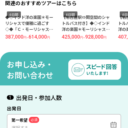
関連のおすすめツアーはこちら
6日間
6日間
6
◆◇インド洋の楽園＊モー
【名古屋駅⇔関空間のシャ
【名
リシャスで優雅に過ごす
トルバス付き】◆◇インド
トル
◇◆『Ｃ・モーリシャス
洋の楽園＊モーリシャスで
洋の
（プレステージ／オールイ
優雅に過ごす◇◆『コンス
優雅
387,000
614,000
425,000
928,000
407
円
~
円
円
~
円
ンクルーシブ）』に滞在 成
タンス・プリンス モーリス
タン
田発着 エミレーツ航空利用
（ジュニアスイート／朝食
ステ
モーリシャス6日間
付き）』に滞在 名古屋発着
き）
エミレーツ航空利用 モーリ
ミレ
お申し込み・
シャス6日間
ャス
お問い合わせ
出発日・参加人数
1
出発日
第一希望
必須