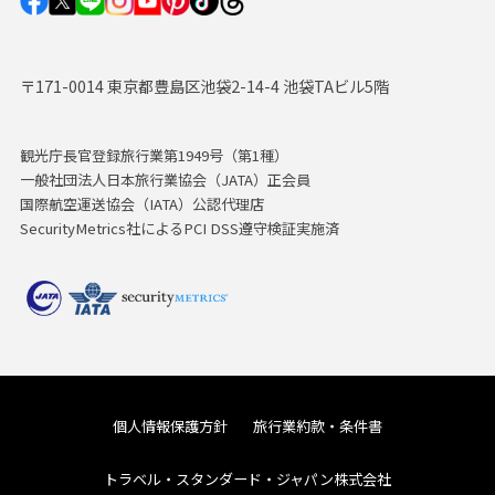
〒171-0014 東京都豊島区池袋2-14-4 池袋TAビル5階
観光庁長官登録旅行業第1949号（第1種）
一般社団法人日本旅行業協会（JATA）正会員
国際航空運送協会（IATA）公認代理店
SecurityMetrics社によるPCI DSS遵守検証実施済
個人情報保護方針
旅行業約款・条件書
トラベル・スタンダード・ジャパン株式会社