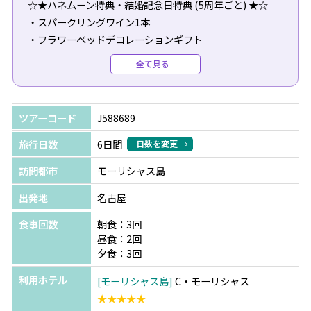
☆★ハネムーン特典・結婚記念日特典 (5周年ごと) ★☆
・スパークリングワイン1本
・フラワーベッドデコレーションギフト
・Ｃスパのご利用、25％割引（09:30～14:00のご予約が対
全て見る
象）
・キャンドルライトディナー
ツアーコード
J588689
※ご入籍後12ヶ月以内、またはアニバーサリー前後6か月
以内の方が対象となり、チェックインの際に証明書の提示
旅行日数
6日間
日数を変更
が必要です。
訪問都市
モーリシャス島
※ご予約時に必ずハネムーン（結婚記念日）の旨をご申告
いただき、証明書をご提出ください(ご予約後の申し出は
出発地
名古屋
不可)。
食事回数
朝食：3回
※全て滞在中1回のご提供となります
昼食：2回
夕食：3回
利用ホテル
モーリシャス島
C・モーリシャス
★★★★★