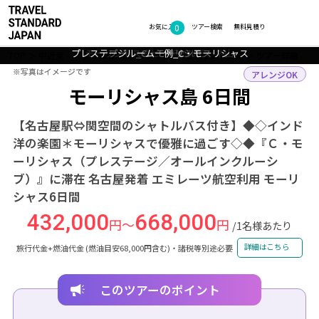
0
フォトギャラリー
お気に入り
ツアー検索
無料見積り
プレステージルーム一例_C・モーリシャス
モーリシャスのビーチとルモーネ山
プール_C・モーリシャス
モーリシャスの美しい海
C・モーリシャス
TOP
中近東・アフリカ
モーリシャス
モーリシャス島
ツアー詳細
※写真はイメージです
※写真はイメージです
アレンジOK
モーリシャス島 6日間
【名古屋駅⇔関空間のシャトルバス付き】◆◇インド
洋の楽園＊モーリシャスで優雅に過ごす◇◆『Ｃ・モ
ーリシャス（プレステージ／オールインクルーシ
ブ）』に滞在 名古屋発着 エミレーツ航空利用 モーリ
シャス6日間
432,000
668,000
円～
円
/1名様あたり
詳細はこちら
旅行代金+燃油代金 (燃油目安68,000円含む)・諸税等別途必要
このツアーのポイント