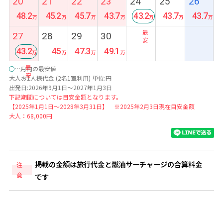
20
21
22
23
24
25
26
48.2
45.2
45.7
43.7
43.2
43.7
43.7
最
27
28
29
30
安
43.2
45
47.3
49.1
最
○
…月内の最安値
安
大人お1人様代金 (2名1室利用) 単位:円
出発日:2026年9月1日～2027年1月3日
下記期間については目安金額となります。
【2025年1月1日～2028年3月31日】 ※2025年2月3日現在目安金額
大人：68,000円
掲載の金額は旅行代金と燃油サーチャージの合算料金
注
意
です