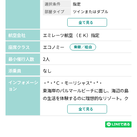
選択条件
指定
部屋タイプ
ツインまたはダブル
利用形態
2名1室利用
全て見る
部屋カテゴリ
プレステージ
航空会社
エミレーツ航空 （ＥＫ）指定
座席クラス
エコノミー
乗継／経由
最小催行人数
2人
添乗員
なし
インフォメーシ
・*・*Ｃ・モーリシャス*・*・
ョン
東海岸のパルマールビーチに面し、海辺の島
の生活を体験するのに理想的なリゾート。ク
ラブハウスには豊富にアクティビティが用意
全て見る
されており、遊びの楽しさを体感いただけま
す。トレックやビーチでのセッションもあ
り、カイトサーフィンやラケットスポーツも
勿論お楽しみいただけます！！地元の雰囲気