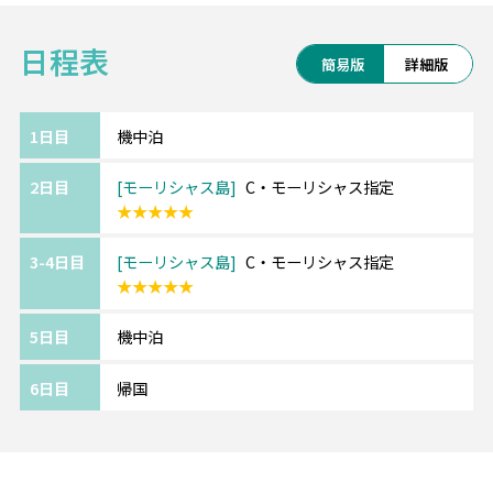
を醸し出している内装が快適な客室もおすす
日程表
めポイントです。
簡易版
詳細版
グレード：★★★★★
アクセス：空港から車で約60分
1日目
機中泊
2日目
モーリシャス島
C・モーリシャス指定
◆モーリシャス「ツーリストフィー」につい
★★★★★
て
2025年10月1日より「ツーリストフィー」が
3-4日目
モーリシャス島
C・モーリシャス指定
導入されることになりました。1名様につき1
★★★★★
泊あたり3ユーロをホテルチェックアウト時に
お支払いいただくこととなります。なお、本
5日目
機中泊
料金は12歳未満のお子様には適用されませ
ん。
6日目
帰国