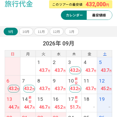
旅行代金
432,000
このツアーの最安値
円
カレンダー
最安値順
9月
10月
11月
12月
1月
2026年 09月
日
月
火
水
木
金
土
1
2
3
4
5
43.7
43.7
43.2
43.7
43.7
最
6
7
8
9
10
11
12
安
43.2
43.2
43.7
43.7
43.2
43.7
45.2
最
最
最
13
14
15
16
17
18
19
安
安
安
44.7
44.7
46.7
45.2
51.7
ー
ー