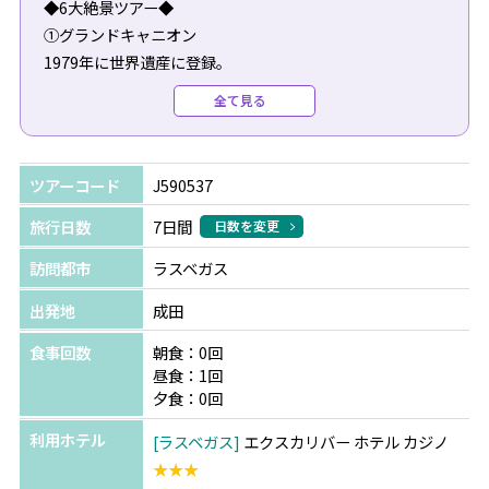
◆6大絶景ツアー◆
①グランドキャニオン
1979年に世界遺産に登録。
世界の国立公園の中でも圧倒的なスケールと自然の雄大さ
全て見る
を感じることができます。
②アンテロープキャニオン
ツアーコード
J590537
鉄砲水で岩が削られてできた洞窟のような場所で、赤い岩
肌が波のようにうねる様は芸術作品のように美しいです。
旅行日数
7日間
日数を変更
訪問都市
ラスベガス
③ホースシューベント
岩の形が馬の蹄鉄の形に似ていることからそう呼ばれてい
出発地
成田
ます。
食事回数
朝食：0回
長い年月をかけ作り出された自然の景色は美しく壮大で
昼食：1回
す。
夕食：0回
利用ホテル
ラスベガス
エクスカリバー ホテル カジノ
➃レイクパウエル
★★★
全米で2番目に大きな人口湖。