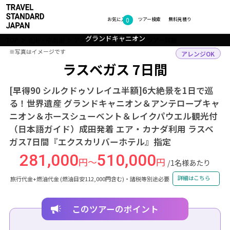
0
フォトギャラリー
お気に入り
ツアー検索
無料見積り
グランドキャニオン
グランドキャニオン
ホースシューベンド
レイクパウエル
TOP
北米・中南米
アメリカ
ラスベガス
ツアー詳細
※写真はイメージです
※写真はイメージです
アレンジOK
ラスベガス 7日間
[早得90 シルクドゥソレイユ半額]6大絶景を1日で巡
る！世界遺産 グランドキャニオン＆アンテロープキャ
ニオン＆ホースシューベント＆レイクパウエル観光付
（日本語ガイド）成田発着 エア・カナダ利用 ラスベ
ガス7日間『エクスカリバーホテル』指定
281,000
510,000
円～
円
/1名様あたり
詳細はこちら
旅行代金+燃油代金 (燃油目安112,000円含む)・諸税等別途必要
このツアーのポイント