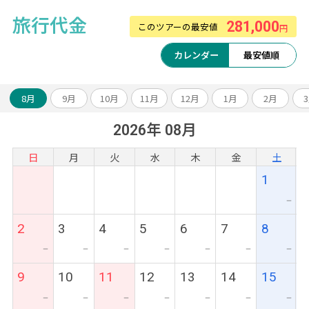
旅行代金
281,000
このツアーの最安値
円
カレンダー
最安値順
8月
9月
10月
11月
12月
1月
2月
2026年 08月
日
月
火
水
木
金
土
1
ー
2
3
4
5
6
7
8
ー
ー
ー
ー
ー
ー
ー
9
10
11
12
13
14
15
ー
ー
ー
ー
ー
ー
ー