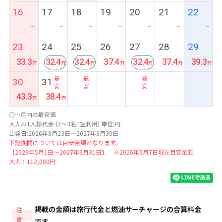
16
17
18
19
20
21
22
ー
ー
ー
ー
ー
ー
ー
23
24
25
26
27
28
29
33.3
32.4
32.4
37.4
32.4
37.4
39.3
最
最
最
30
31
安
安
安
43.3
38.4
○
…月内の最安値
大人お1人様代金 (2～3名1室利用) 単位:円
出発日:2026年8月23日～2027年3月30日
下記期間については目安金額となります。
【2026年5月1日～2027年3月31日】 ※2026年5月7日現在目安金額
大人：112,000円
掲載の金額は旅行代金と燃油サーチャージの合算料金
注
意
です