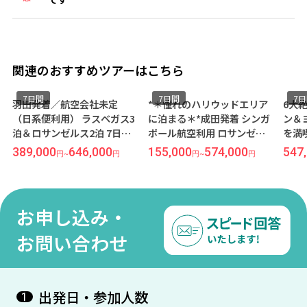
関連のおすすめツアーはこちら
7日間
7日間
7
羽田発着／航空会社未定
*＊憧れのハリウッドエリア
6大
（日系便利用） ラスベガス3
に泊まる＊*成田発着 シンガ
ン＆
泊＆ロサンゼルス2泊 7日間
ポール航空利用 ロサンゼル
を満
『ベラージオ』&『シェラト
ス7日間『ハリウッドヒスト
経由
389,000
646,000
155,000
574,000
547
円
~
円
円
~
円
ングランド』指定
リック ホテル』指定
便利
ーカ
ンフ
『パ
お申し込み・
ン 
ンス
お問い合わせ
出発日・参加人数
1