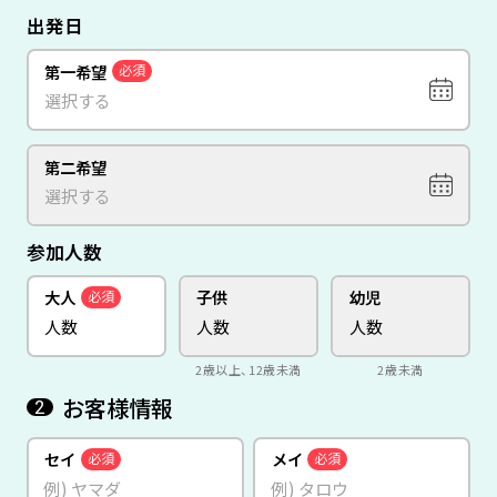
出発日
第一希望
必須
第二希望
参加人数
大人
子供
幼児
必須
2歳以上、12歳未満
2歳未満
お客様情報
2
セイ
メイ
必須
必須