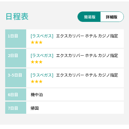
対象：パス所有者＋同行の大人3名（16歳以
日程表
上）まで
簡易版
詳細版
価格：$250
購入方法：Recreation.gov モバイルアプリ
1日目
ラスベガス
エクスカリバー ホテル カジノ指定
★★★
2日目
ラスベガス
エクスカリバー ホテル カジノ指定
★★★
3-5日目
ラスベガス
エクスカリバー ホテル カジノ指定
★★★
6日目
機中泊
7日目
帰国