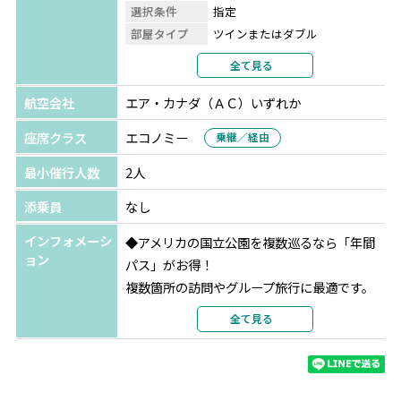
数十もの渓谷で形成された土地にダムを建設し、30㎞にも
選択条件
指定
なる湖ができあがりました。
部屋タイプ
ツインまたはダブル
利用形態
2名1室利用
全て見る
⑤ルート66
部屋カテゴリ
部屋指定なし
シカゴからカリフォルニアまで続く、アメリカの発展を支
航空会社
エア・カナダ（ＡＣ）いずれか
えた大陸横断道路。
座席クラス
エコノミー
乗継／経由
⑥途中星空観賞やダイナソートラックで恐竜の足跡化石見
最小催行人数
2人
学も！
添乗員
なし
インフォメーシ
◆アメリカの国立公園を複数巡るなら「年間
ョン
パス」がお得！
複数箇所の訪問やグループ旅行に最適です。
ご不明な点がございましたらお気軽にお問い
全て見る
合わせください。
内容：米国非居住者向けの国立公園入場料（1
人100ドル）が免除