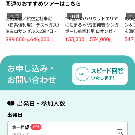
関連のおすすめツアーはこちら
7日間
7日間
7
羽田発着／航空会社未定
*＊憧れのハリウッドエリア
6大
（日系便利用） ラスベガス3
に泊まる＊*成田発着 シンガ
ン＆
泊＆ロサンゼルス2泊 7日間
ポール航空利用 ロサンゼル
を満
『ベラージオ』&『シェラト
ス7日間『ハリウッドヒスト
経由
389,000
646,000
155,000
574,000
547
円
~
円
円
~
円
ングランド』指定
リック ホテル』指定
便利
ーカ
ンフ
『パ
お申し込み・
ン 
ンス
お問い合わせ
出発日・参加人数
1
出発日
第一希望
必須