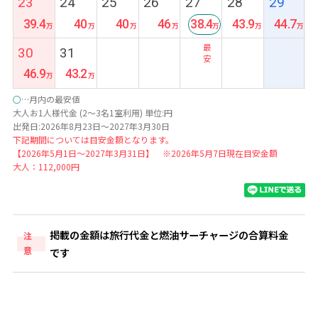
23
24
25
26
27
28
29
39.4
40
40
46
38.4
43.9
44.7
最
30
31
安
46.9
43.2
○
…月内の最安値
大人お1人様代金 (2～3名1室利用) 単位:円
出発日:2026年8月23日～2027年3月30日
下記期間については目安金額となります。
【2026年5月1日～2027年3月31日】 ※2026年5月7日現在目安金額
大人：112,000円
掲載の金額は旅行代金と燃油サーチャージの合算料金
注
意
です