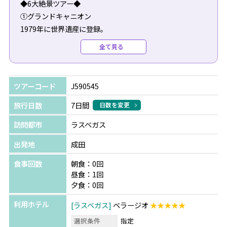
◆6大絶景ツアー◆
①グランドキャニオン
1979年に世界遺産に登録。
世界の国立公園の中でも圧倒的なスケールと自然の雄大さ
全て見る
を感じることができます。
②アンテロープキャニオン
ツアーコード
J590545
鉄砲水で岩が削られてできた洞窟のような場所で、赤い岩
肌が波のようにうねる様は芸術作品のように美しいです。
旅行日数
7日間
日数を変更
訪問都市
ラスベガス
③ホースシューベント
岩の形が馬の蹄鉄の形に似ていることからそう呼ばれてい
出発地
成田
ます。
食事回数
朝食：0回
長い年月をかけ作り出された自然の景色は美しく壮大で
昼食：1回
す。
夕食：0回
利用ホテル
ラスベガス
ベラージオ
★★★★★
➃レイクパウエル
全米で2番目に大きな人口湖。
選択条件
指定