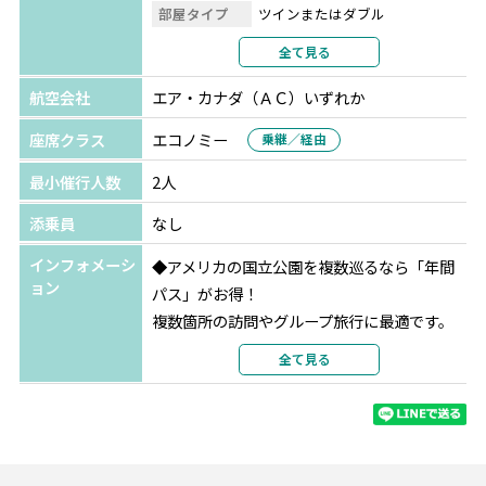
数十もの渓谷で形成された土地にダムを建設し、30㎞にも
部屋タイプ
ツインまたはダブル
なる湖ができあがりました。
利用形態
2名1室利用
全て見る
部屋カテゴリ
部屋指定なし
⑤ルート66
航空会社
エア・カナダ（ＡＣ）いずれか
シカゴからカリフォルニアまで続く、アメリカの発展を支
座席クラス
エコノミー
乗継／経由
えた大陸横断道路。
最小催行人数
2人
⑥途中星空観賞やダイナソートラックで恐竜の足跡化石見
添乗員
なし
学も！
インフォメーシ
◆アメリカの国立公園を複数巡るなら「年間
ョン
パス」がお得！
複数箇所の訪問やグループ旅行に最適です。
ご不明な点がございましたらお気軽にお問い
全て見る
合わせください。
内容：米国非居住者向けの国立公園入場料（1
人100ドル）が免除
対象：パス所有者＋同行の大人3名（16歳以