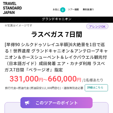
0
フォトギャラリー
お気に入り
ツアー検索
無料見積り
グランドキャニオン
グランドキャニオン
ホースシューベンド
レイクパウエル
TOP
北米・中南米
アメリカ
ラスベガス
ツアー詳細
※写真はイメージです
※写真はイメージです
アレンジOK
ラスベガス 7日間
[早得90 シルクドゥソレイユ半額]6大絶景を1日で巡
る！世界遺産 グランドキャニオン＆アンテロープキャ
ニオン＆ホースシューベント＆レイクパウエル観光付
（日本語ガイド）成田発着 エア・カナダ利用 ラスベ
ガス7日間『ベラージオ』指定
331,000
660,000
円～
円
/1名様あたり
詳細はこちら
旅行代金+燃油代金 (燃油目安112,000円含む)・諸税等別途必要
このツアーのポイント