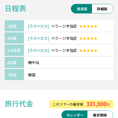
日程表
上）まで
簡易版
詳細版
価格：$250
購入方法：Recreation.gov モバイルアプリ
1日目
ラスベガス
ベラージオ指定
★★★★★
2日目
ラスベガス
ベラージオ指定
★★★★★
3-5日目
ラスベガス
ベラージオ指定
★★★★★
6日目
機中泊
7日目
帰国
旅行代金
331,000
このツアーの最安値
円
カレンダー
最安値順