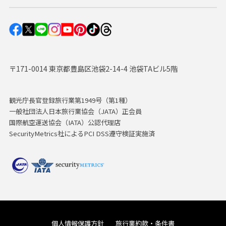
〒171-0014 東京都豊島区池袋2-14-4 池袋TAビル5階
観光庁長官登録旅行業第1949号（第1種）
一般社団法人日本旅行業協会（JATA）正会員
国際航空運送協会（IATA）公認代理店
SecurityMetrics社によるPCI DSS遵守検証実施済
個人情報保護方針
旅行業約款・条件書