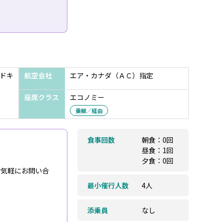
ドキ
航空会社
エア・カナダ（ＡＣ）指定
座席クラス
エコノミー
乗継／経由
食事回数
朝食：0回
昼食：1回
夕食：0回
お気軽にお問い合
最小催行人数
4人
添乗員
なし