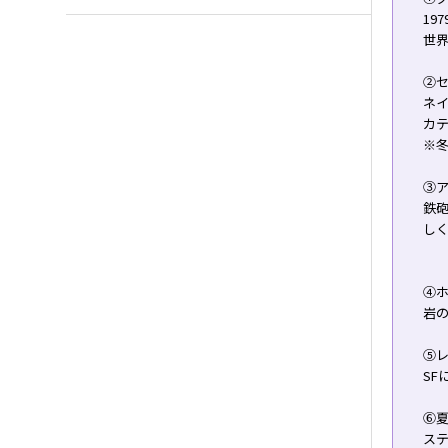
19
世
②
ネ
カ
※
③
鉄
し
➃
岩
⑤
SF
⑥
ス