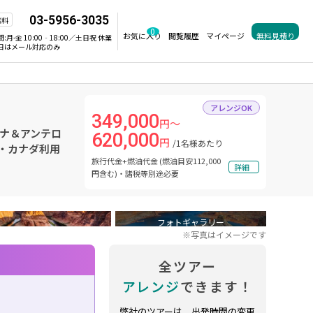
03-5956-3035
無料
0
お気に入り
閲覧履歴
マイページ
無料見積り
間:
月-金 10:00‐18:00／土日祝 休業
日はメール対応のみ
アレンジOK
349,000
円～
ドナ＆アンテロ
620,000
円
/1名様あたり
・カナダ利用
旅行代金+燃油代金 (燃油目安112,000
詳細
円含む)・諸税等別途必要
フォトギャラリー
※写真はイメージです
全ツアー
アレンジ
できます！
弊社のツアーは、出発時間の変更