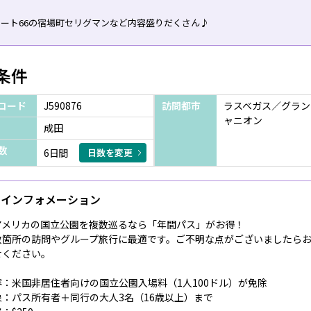
ルート66の宿場町セリグマンなど内容盛りだくさん♪
条件
コード
J590876
訪問都市
ラスベガス／グラン
ャニオン
成田
数
6日間
日数を変更
インフォメーション
アメリカの国立公園を複数巡るなら「年間パス」がお得！
数箇所の訪問やグループ旅行に最適です。ご不明な点がございましたら
せください。
容：米国非居住者向けの国立公園入場料（1人100ドル）が免除
象：パス所有者＋同行の大人3名（16歳以上）まで