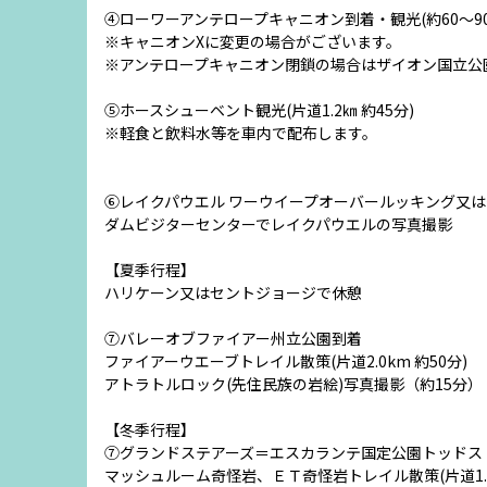
④ローワーアンテロープキャニオン到着・観光(約60～90
※キャニオンXに変更の場合がございます。
※アンテロープキャニオン閉鎖の場合はザイオン国立公
⑤ホースシューベント観光(片道1.2㎞ 約45分)
※軽食と飲料水等を車内で配布します。
⑥レイクパウエル ワーウイープオーバールッキング又
ダムビジターセンターでレイクパウエルの写真撮影
【夏季行程】
ハリケーン又はセントジョージで休憩
⑦バレーオブファイアー州立公園到着
ファイアーウエーブトレイル散策(片道2.0km 約50分)
アトラトルロック(先住民族の岩絵)写真撮影（約15分）
【冬季行程】
⑦グランドステアーズ＝エスカランテ国定公園トッドス
マッシュルーム奇怪岩、ＥＴ奇怪岩トレイル散策(片道1.2