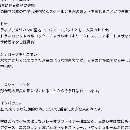
79年に世界遺産に登録。
界の国立公園の中でも圧倒的なスケールと自然の雄大さを感じることができま
セドナ
イティブアメリカンの聖地で、パワースポットとして人気のセドナ。
テドラルロックやベルロック、チャペルオブホリークロス、エアポートメサな
冬季時間は夕日鑑賞有
アンテロープキャニオン
砲水で岩が削られてできた洞窟のような場所ですが、太陽の光が隙間から差し
く神秘的。
ホースシューベンド
の形が馬の蹄鉄の形に似ていることからそう呼ばれています。
レイクパウエル
に出て来そうな幻想的な湖。全米で2番目に大きな人造湖です。
夏季はまるで火星のようなバレーオブファイアー州立公園、又は冬季は世にも
テアケース＝エスカランテ国定公園トッドストゥール（マッシュルーム奇怪岩