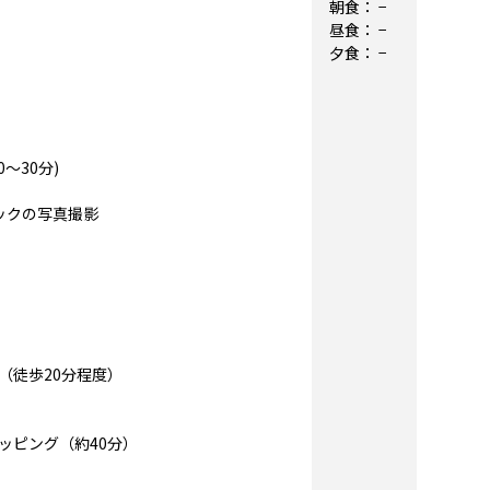
朝食：
−
昼食：
−
夕食：
−
～30分)
ックの写真撮影
（徒歩20分程度）
ピング（約40分）