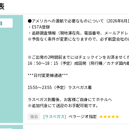
表
●アメリカへの渡航で必要なものについて（2026年6月
目
・ESTA登録
・追跡調査情報（現地滞在先、電話番号、メールアドレ
※予告なく条件が変更になりますので、必ず航空会社の
※ご出発の2時間前までにはチェックインをお済ませく
16：50～18：15（予定）成田発（飛行機／カナダ国
***日付変更線通過***
15:55～23:55（予定）ラスベガス着
ラスベガス到着後、お客様ご自身にてホテルへ
※追加代金にて送迎のお手配可能です。
ラスベガス
ベラージオ指定
★★★★★
宿泊