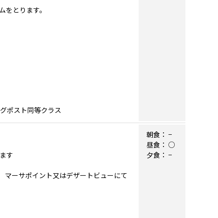
ムをとります。
ングポスト同等クラス
朝食：
−
昼食：
○
します
夕食：
−
リム マーサポイント又はデザートビューにて