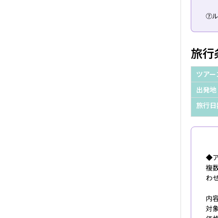
⑦
旅行
ツアー
出発地
旅行日
◆
複
わ
内
対