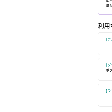
価格
購入
利用
ラ
グ
ポ
ラ