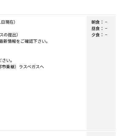
1日現在）
朝食：
−
昼食：
−
スの提出）
夕食：
−
最新情報をご確認下さい。
ださい。
内都市乗継）ラスベガスへ