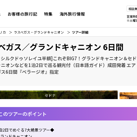
相談
先
お客様の旅行記
特集
海外旅行情報
営業時
※土曜
リカ
ラスベガス・グランドキャニオン
ツアー詳細
ベガス／グランドキャニオン 6日間
0 シルクドゥソレイユ半額]これぞBIG7！グランドキャニオン＆セ
ャニオンなどを1泊2日で巡る観光付（日本語ガイド）成田発着 エア
ガス6日間『ベラージオ』指定
セドナ
このツアーのポイント
泊2日でめぐる7大絶景ツアー◆
グランドキャニオン