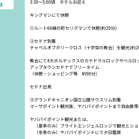
3:30～5:00頃 ホテルお迎え
目
キングマンにて休憩
①ルート66縁の町セリグマンで休憩(約20分)
②セドナ到着
チャペルオブホリークロス（十字架の教会）を観光(約20
教会にて4大ボルテックスのカテドラルロックやベルロ
アップタウンセドナでフリータイム
（休憩・ショッピング等 約90分）
セドナ出発
③グランドキャニオン国立公園サウスリム到着
マーザポイント観光後、ヤバパイポイントまで自由散策
ヤバパイポイント観光または、
（夏季のみ）ブライトエンジェルロッジで観光とショッ
（冬季のみ）ヤバパイポイントにて夕日鑑賞