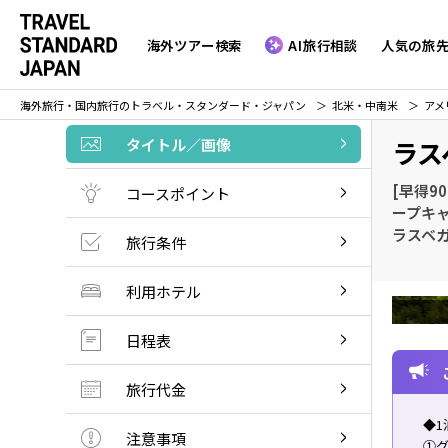
海外ツアー検索
AI旅行相談
人気の旅
海外旅行・国内旅行のトラベル・スタンダード・ジャパン
北米・中南米
アメ
タイトル／画像
ラス
[早得9
コースポイント
ープキ
ラスベ
旅行条件
利用ホテル
日程表
旅行代金
◆1
注意事項
①