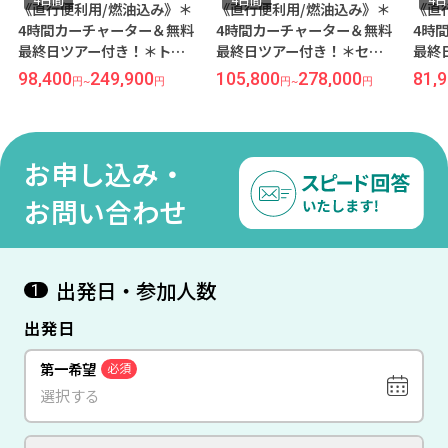
《直行便利用/燃油込み》＊
《直行便利用/燃油込み》＊
《直
4時間カーチャーター＆無料
4時間カーチャーター＆無料
4時
最終日ツアー付き！＊トロ
最終日ツアー付き！＊セブ
最終
ピカルな雰囲気抜群！1番人
島最大級のインフィニティ
から
98,400
249,900
105,800
278,000
81,
円
~
円
円
~
円
気のホテルに泊まる！『ブ
プールからサンセットが眺
リー
ルーウォーター マリバゴ ビ
めれられる！『デュシタニ
『パ
ーチリゾート/デラックスル
マクタン セブ』宿泊 セブ島
セブ
ーム』宿泊 セブ島4日間 ★
4日間 ★往復専用車送迎
迎★
お申し込み・
往復専用車送迎★【成田発/
★【成田発/セブパシフィッ
ック
セブパシフィック航空】
ク航空】
お問い合わせ
出発日・参加人数
1
出発日
第一希望
必須