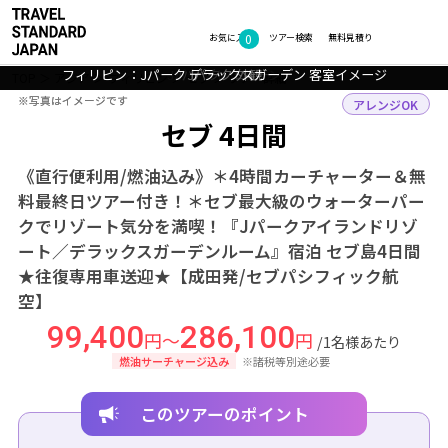
0
フォトギャラリー
お気に入り
ツアー検索
無料見積り
フィリピン：Jパーク デラックスガーデン 客室イメージ
Jパーク 1日中楽しめるウォーターパーク
Jパーク レストラン
Jパーク ロビー
Jパーク 外観
TOP
アジア
フィリピン
セブ
ツアー詳細
※写真はイメージです
※写真はイメージです
アレンジOK
セブ 4日間
《直行便利用/燃油込み》＊4時間カーチャーター＆無
料最終日ツアー付き！＊セブ最大級のウォーターパー
クでリゾート気分を満喫！『Jパークアイランドリゾ
ート／デラックスガーデンルーム』宿泊 セブ島4日間
★往復専用車送迎★【成田発/セブパシフィック航
空】
99,400
286,100
円～
円
/1名様あたり
燃油サーチャージ込み
※諸税等別途必要
このツアーのポイント