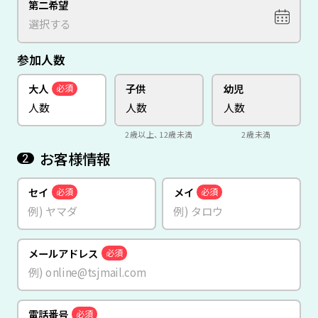
第二希望
参加人数
大人
子供
幼児
必須
2歳以上、12歳未満
2歳未満
お客様情報
2
セイ
メイ
必須
必須
メールアドレス
必須
電話番号
必須