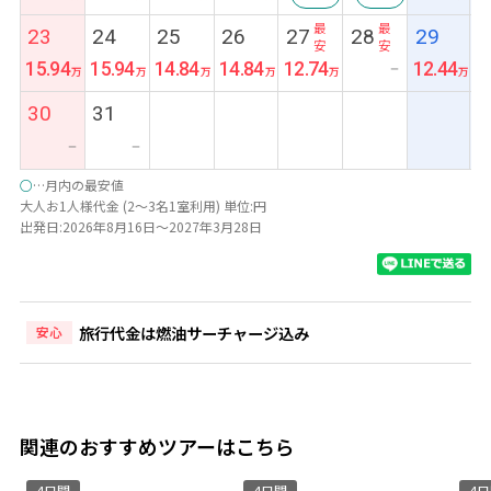
最
最
23
24
25
26
27
28
29
安
安
15.94
15.94
14.84
14.84
12.74
12.44
ー
30
31
ー
ー
○
…月内の最安値
大人お1人様代金 (2～3名1室利用) 単位:円
出発日:2026年8月16日～2027年3月28日
旅行代金は燃油サーチャージ込み
安心
関連のおすすめツアーはこちら
4日間
4日間
4