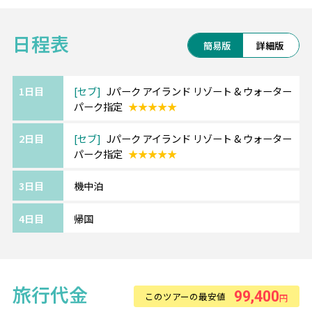
1人旅や女子旅、家族連れで訪れる人も多い人
セブ島旅行の「あったら嬉しい」をTSJ特典でご用意♪
気のビーチリゾートです☆
1.【おすすめ】マリバゴグリルセットメニュークーポン付
日程表
簡易版
詳細版
き
◆セブパシフィック航空利用◆
2.往復専用車送迎
フィリピンの人気観光地へ格安で行けるセブ
3.プライベートビーチ利用券
パシフィック航空！
1日目
セブ
Jパーク アイランド リゾート & ウォーター
4.水中カメラ無料レンタル
パーク指定
★★★★★
追加で「受託手荷物」や「機内食」もお手配
5.WIFIルーター、iliレンタル1日500円 など
可能です！
************************************
2日目
セブ
Jパーク アイランド リゾート & ウォーター
まずはお気軽にお問い合わせください♪
パーク指定
★★★★★
《Jパークアイランドリゾート＆ウォーターパ
3日目
機中泊
ーク》
ホテルまで空港から車で約20分。
4日目
帰国
セブ島最大級のウォーターパークが人気、大
型デラックスホテル。
お部屋は全室バルコニー付きで、ホテル内に
併設するウォーターパークには
旅行代金
99,400
このツアーの最安値
円
6つの趣向を凝らしたプールもあり、滞在中ゆ