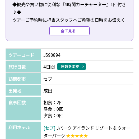
◆観光や買い物に便利な『4時間カーチャーター』1回付き
♪◆
ツアーご予約時に担当スタッフへご希望の日時をお伝えく
ださい。
全て見る
※カーチャーターは1組につき1台となります（英語ドライ
バー）
※追加代金10,000円で日本語ガイドが付けられます。
ツアーコード
J590894
*＊☆【無料特典】TSJオリジナルセブ島最終日ツアー☆＊
旅行日数
4日間
日数を変更
*
訪問都市
セブ
ホテルチェックアウト後から深夜のフライト時間まで、
どんな過ごし方をしたら良いのか・・というお悩みが多く
出発地
成田
ありました。
食事回数
朝食：2回
昼食：0回
そ・こ・で！！！
夕食：0回
空港到着までの時間を有効活用できちゃうプランを【無
利用ホテル
セブ
Jパーク アイランド リゾート & ウォー
料】でご用意しました♪
ターパーク
★★★★★
各帰国日で先着6名様までなので、お早めにスタッフまで