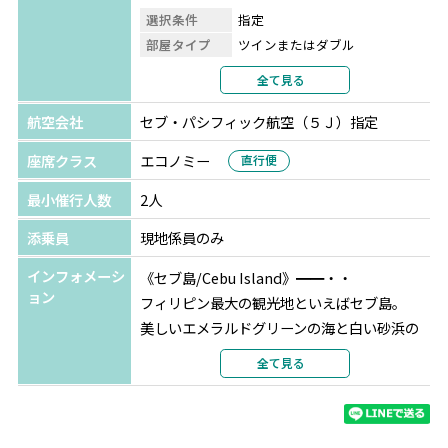
お申し込みくださいませ。
選択条件
指定
部屋タイプ
ツインまたはダブル
＜スケジュールイメージ＞
利用形態
2名1室利用
全て見る
15:00-16:00頃 ご宿泊ホテル出発
部屋カテゴリ
デラックスガーデンルーム
18:00-20:00頃 SMモールorアヤラモールで買い物/お食事
航空会社
セブ・パシフィック航空（５Ｊ）指定
をお楽しみください
座席クラス
エコノミー
直行便
20:00頃 モール出発して夜景が人気のトップスへ
21:00-22:00頃 トップスで夜景をお楽しみください
最小催行人数
2人
23:00頃 空港到着予定
添乗員
現地係員のみ
※申込み期限：日本出発2週間前まで
インフォメーシ
《セブ島/Cebu Island》━━・・
※トップスの入場料は含まれておりません。現地でお支払
ョン
フィリピン最大の観光地といえばセブ島。
いが必要となります。
美しいエメラルドグリーンの海と白い砂浜の
※混載車1台でのご案内となります。
美しいビーチがなんといっても魅力♪
全て見る
*＊☆☆＊**＊☆☆＊**＊☆☆＊**＊☆☆＊**＊☆☆＊**
カトリック教会や植民地時代の歴史的建造
物、夜景が美しい展望台、ショッピングモー
ルなどと見どころがたくさんあります！
******【TSJオリジナル 18大特典】******