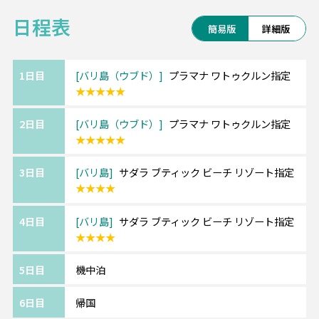
Pool Villa】
タヌーンティー1回 ※年末年始は利用不可
日程表
ウブドの渓谷の中に佇む絶景ホテル
簡易版
詳細版
※1名様参加の場合、Dプラン・Fプランはご利用いただけ
景色を楽しめるレストラン「レンバ・アユ
ません。
ン」も人気！
1日目
バリ島（ウブド）
プラマナ ワトゥクルン指定
＜学生限定特典＞
★★★★★
■サダラ ブティック ビーチリゾート【人気ホ
◆ベノアビーチでのマリンスポーツ1種＆ランチ付き
テル】
◆お得なセットプラン
2日目
バリ島（ウブド）
プラマナ ワトゥクルン指定
マリンスポーツが盛んなベノア地区のビーチ
〇Aセット：学生特典+オーキッドスパでの60分マッサー
★★★★★
フロントにある人気4つ星リゾート！
ジ（3,000円/人）
三角屋根が可愛いプールバーや開放的なレス
3日目
バリ島
サダラ ブティック ビーチ リゾート指定
〇Bセット：学生特典+5つ星ホテル『ケンピンスキー』で
トランでリゾート気分満載です。
★★★★
のアフタヌーンティー（3,000円/人）
〇Cセット【お得】：学生特典+60分マッサージ+アフタヌ
4日目
バリ島
サダラ ブティック ビーチ リゾート指定
ーンティー（5,000円/人）
★★★TSJの嬉しいポイント★★★
★★★★
※1名様参加の場合、Bセット・Cセットはご利用いただけ
POINT1：空港～ホテル間は日本語ガイド付
ません。
5日目
機中泊
き専用車送迎
POINT2：8時間カーチャーター等、オリジナ
6日目
帰国
ル10大特典付き