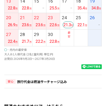
13
14
15
16
17
18
19
22.8
22.8
25.5
35.4
34.8
ー
ー
20
21
22
23
24
25
26
26.9
23.6
23.6
22.6
21.3
22.1
ー
最
27
28
29
30
安
22.4
21.7
22.2
22.8
○
…月内の最安値
大人お1人様代金 (2名1室利用) 単位:円
出発日:2026年9月2日～2027年3月26日
旅行代金は燃油サーチャージ込み
安心
関連のおすすめツアーはこちら