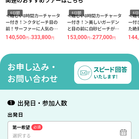
6日間
6日間
6
＜嬉しい8時間カーチャータ
＜嬉しい8時間カーチャータ
＜嬉
ー付き！＞クタビーチ目の
ー付き！＞美しいガーデン
ー付
前！サーファーに人気の
と目の前に白砂ビーチが広
た絶
『グランド イスタナ ラマ』
がる老舗大型リゾート『ア
ワト
140,500
333,800
153,000
277,000
144
円
~
円
円
~
円
宿泊【往復日本語送迎付
ヨディア リゾート』宿泊
【Pr
き】 バリ島6日間 -成田発着
【往復日本語送迎付き】 バ
【往
×フィリピン航空乗継便利
リ島 6日間-成田発着×マレ
リ島
用-
ーシア航空利用-
ーシ
お申し込み・
お問い合わせ
出発日・参加人数
1
出発日
第一希望
必須