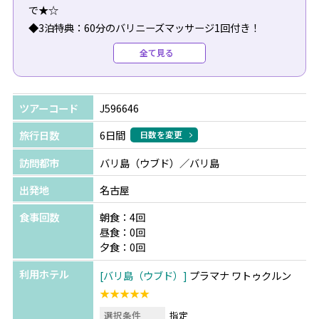
で★☆
◆3泊特典：60分のバリニーズマッサージ1回付き！
◆6泊特典：3泊特典+セットランチ1回付き！
全て見る
◆季節のフルーツバスケット
◆毎朝のヨガレッスン
◆フローティングブレックファースト1回付【プールヴィ
ツアーコード
J596646
ラ宿泊者限定】
旅行日数
6日間
日数を変更
☆★サダラブティック スペシャル特典★☆
訪問都市
バリ島（ウブド）／バリ島
【3泊特典】※27/03/31まで(7/1～8/31、12/23～1/4の期
間は除く)
出発地
名古屋
◆スタッフお勧め！ポークリブセットランチ1回♪
食事回数
朝食：4回
◆30分のバリ式マッサージ1回
昼食：0回
夕食：0回
利用ホテル
バリ島（ウブド）
プラマナ ワトゥクルン
＜TSJだけの限定特典＞
★★★★★
特典の8時間カーチャーターご利用時に限り、ご案内可能
です。
選択条件
指定