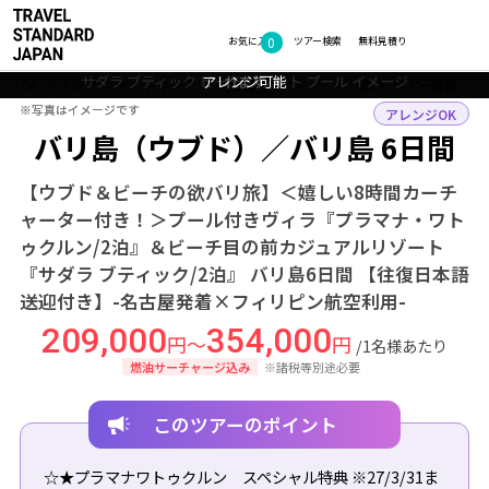
フォトギャラリー
0
お気に入り
ツアー検索
無料見積り
プラマナ・ワトゥクルン・リゾート ヴィラへのアップグレードも承
プラマナ・ワトゥクルン・リゾート キャンドルデコレーションなど
サダラ ブティック ビーチ リゾート プール イメージ
サダラ ブティック ビーチ リゾート プール イメージ
アレンジ可能
れます
TOP
アジア
インドネシア
バリ島（ウブド）・バリ島
ツアー詳細
※写真はイメージです
※写真はイメージです
アレンジOK
バリ島（ウブド）／バリ島 6日間
【ウブド＆ビーチの欲バリ旅】＜嬉しい8時間カーチ
ャーター付き！＞プール付きヴィラ『プラマナ・ワト
ゥクルン/2泊』＆ビーチ目の前カジュアルリゾート
『サダラ ブティック/2泊』 バリ島6日間 【往復日本語
送迎付き】-名古屋発着×フィリピン航空利用-
209,000
354,000
円～
円
/1名様あたり
燃油サーチャージ込み
※諸税等別途必要
このツアーのポイント
☆★プラマナワトゥクルン スペシャル特典 ※27/3/31ま