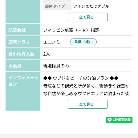
※早割特典はA～Fの中からいずれか1つ
部屋タイプ
ツインまたはダブル
※ご利用希望の場合は、ツアーご予約時にお申し付けくだ
利用形態
2名1室利用
全て見る
さい。
部屋カテゴリ
ウッデンプールヴィラ
航空会社
フィリピン航空（ＰＲ）指定
バリ島
サダラ ブティック ビーチ リゾート
◆ご出発90日前までのご予約
★★★★
座席クラス
エコノミー
乗継／経由
〇Ａプラン：ジンバランビーチでのシーフードBBQディナ
選択条件
指定
ー+ソフトドリンク1杯
最小催行人数
2人
部屋タイプ
ツインまたはダブル
〇Ｂプラン：絶品「イイガワルン」でのナシゴレンポーク
利用形態
2名1室利用
添乗員
現地係員のみ
リブ+ビンタンビール1杯 ※クタ・ウブド・ウルワツ
部屋カテゴリ
サダラプレミア
〇Ｃプラン：名店「イブオカ」でのバビグリン+ビンタン
インフォメーシ
◆◆ ウブド＆ビーチの分泊プラン ◆◆
ビール1杯 ※ウブド
ョン
寺院などの観光名所が多く、街歩きや緑豊か
な自然が楽しめるウブドエリアに泊まった後
◆ご出発120日前までのご予約
は、ビーチ沿いのホテルでゆったりと♪
全て見る
〇Dプラン：インスタ映え「トラガシンハ トロピカルリバ
雰囲気の異なるエリアを1度に楽しめるお勧め
ークラブ」でのフローティングランチ1回
プラン！
〇Eプラン：人気街スパ「バリオーキッドスパ」でのマッ
サージ60分
■プラマナワトゥクルンリゾート【Wooden
〇Fプラン：5つ星ホテル「ケンピンスキーバリ」でのアフ