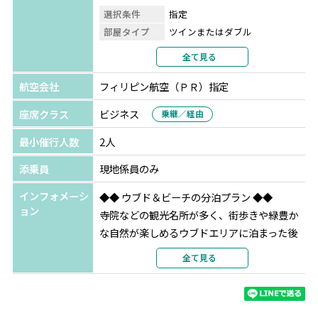
※ご利用希望の場合は、ツアーご予約時にお申し付けくだ
選択条件
指定
さい。
部屋タイプ
ツインまたはダブル
利用形態
2名1室利用
全て見る
◆ご出発90日前までのご予約
部屋カテゴリ
1ベッド デュープレックス スイ
〇Ａプラン：ジンバランビーチでのシーフードBBQディナ
ート ルーム
航空会社
フィリピン航空（ＰＲ）指定
ー+ソフトドリンク1杯
バリ島
サダラ ブティック ビーチ リゾート
座席クラス
ビジネス
乗継／経由
〇Ｂプラン：絶品「イイガワルン」でのナシゴレンポーク
★★★★
リブ+ビンタンビール1杯 ※クタ・ウブド・ウルワツ
最小催行人数
2人
選択条件
指定
〇Ｃプラン：名店「イブオカ」でのバビグリン+ビンタン
部屋タイプ
ツインまたはダブル
添乗員
現地係員のみ
ビール1杯 ※ウブド
利用形態
2名1室利用
インフォメーシ
◆◆ ウブド＆ビーチの分泊プラン ◆◆
部屋カテゴリ
サダラプレミア
◆ご出発120日前までのご予約
ョン
寺院などの観光名所が多く、街歩きや緑豊か
〇Dプラン：インスタ映え「トラガシンハ トロピカルリバ
な自然が楽しめるウブドエリアに泊まった後
ークラブ」でのフローティングランチ1回
は、ビーチ沿いのホテルでゆったりと♪
全て見る
〇Eプラン：人気街スパ「バリオーキッドスパ」でのマッ
雰囲気の異なるエリアを1度に楽しめるお勧め
サージ60分
プラン！
〇Fプラン：5つ星ホテル「ケンピンスキーバリ」でのアフ
タヌーンティー1回 ※年末年始は利用不可