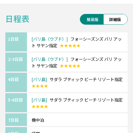
■フォーシーズンズ バリ アット サヤン
※1名様参加の場合、Dプラン・Fプランはご利用いただけ
豊かな自然に抱かれたラグジュアリーな癒や
ません。
日程表
しの楽園
簡易版
詳細版
アユン川沿いのダイナミックな景色が魅力の
リゾート
1日目
バリ島（ウブド）
フォーシーズンズ バリ アッ
ト サヤン指定
★★★★★
■サダラ ブティック ビーチリゾート【人気ホ
テル】
2-3日目
バリ島（ウブド）
フォーシーズンズ バリ アッ
マリンスポーツが盛んなベノア地区のビーチ
ト サヤン指定
★★★★★
フロントにある人気4つ星リゾート！
三角屋根が可愛いプールバーや開放的なレス
4日目
バリ島
サダラ ブティック ビーチ リゾート指定
トランでリゾート気分満載です。
★★★★
5-6日目
バリ島
サダラ ブティック ビーチ リゾート指定
★★★TSJの嬉しいポイント★★★
★★★★
POINT1：空港～ホテル間は日本語ガイド付
7日目
機中泊
き専用車送迎
POINT2：8時間カーチャーター等、オリジナ