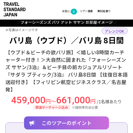
0
フォトギャラリー
お気に入り
ツアー検索
無料見積り
フォーシーズンズ バリ アット サヤン レストラン イメージ
フォーシーズンズ バリ アット サヤン プール イメージ
フォーシーズンズ バリ アット サヤン お部屋イメージ
サダラ ブティック ビーチ リゾート プール イメージ
サダラ ブティック ビーチ リゾート プール イメージ
TOP
アジア
インドネシア
バリ島（ウブド）・バリ島
ツアー詳細
※写真はイメージです
※写真はイメージです
アレンジOK
バリ島（ウブド）／バリ島 8日間
【ウブド＆ビーチの欲バリ旅】＜嬉しい8時間カーチ
ャーター付き！＞大自然に囲まれた『フォーシーズン
ズ サヤン/3泊』＆ビーチ目の前カジュアルリゾート
『サダラ ブティック/3泊』 バリ島8日間 【往復日本語
送迎付き】【フィリピン航空ビジネスクラス／名古屋
発】
459,000
661,000
円～
円
/1名様あたり
燃油サーチャージ込み
※諸税等別途必要
このツアーのポイント