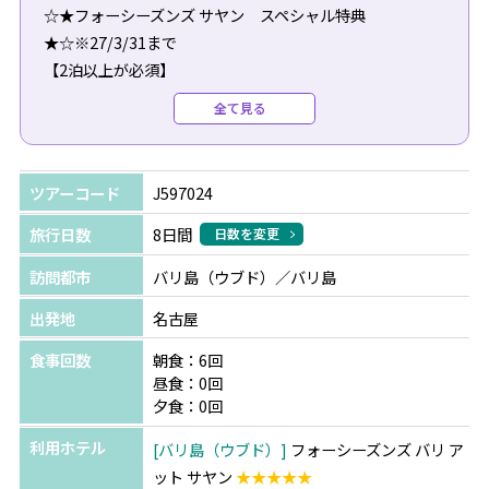
☆★フォーシーズンズ サヤン スペシャル特典
★☆※27/3/31まで
【2泊以上が必須】
◆95日前予約特典：1つ上のお部屋カテゴリーに無料アッ
全て見る
プグレード♪
※対象除外日：26/12/20～27/1/8の期間
ツアーコード
J597024
☆★サダラブティック スペシャル特典★☆
【3泊特典】※27/03/31まで(7/1～8/31、12/23～1/4の期
旅行日数
8日間
日数を変更
間は除く)
訪問都市
バリ島（ウブド）／バリ島
◆スタッフお勧め！ポークリブセットランチ1回♪
◆30分のバリ式マッサージ1回
出発地
名古屋
食事回数
朝食：6回
昼食：0回
＜TSJだけの限定特典＞
夕食：0回
特典の8時間カーチャーターご利用時に限り、ご案内可能
利用ホテル
バリ島（ウブド）
フォーシーズンズ バリ ア
です。
ット サヤン
★★★★★
※早割特典はA～Fの中からいずれか1つ