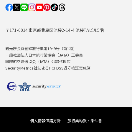
〒171-0014 東京都豊島区池袋2-14-4 池袋TAビル5階
観光庁長官登録旅行業第1949号（第1種）
一般社団法人日本旅行業協会（JATA）正会員
国際航空運送協会（IATA）公認代理店
SecurityMetrics社によるPCI DSS遵守検証実施済
個人情報保護方針
旅行業約款・条件書