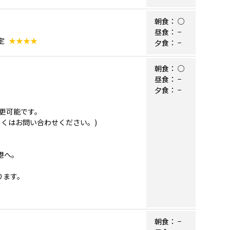
朝食：
○
昼食：
−
定
★★★★
夕食：
−
朝食：
○
昼食：
−
夕食：
−
更可能です。
くはお問い合わせください。)
港へ。
ります。
朝食：
−