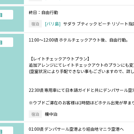
終日：自由行動
目
バリ島
サダラ ブティック ビーチ リゾート指
宿泊
11:00～12:00頃 ホテルチェックアウト後、自由行動。
目
【レイトチェックアウトプラン】
追加アレンジにてレイトチェックアウトのプランにも変
(空室状況により手配できない事もございますので、詳し
22:30頃 専用車にて日本語ガイドと共にデンパサール空
※ウブドご滞在のお客様は1時間ほどホテル出発が早ま
機中泊
宿泊
01:00頃 デンパサール空港より経由地マニラ空港へ
目