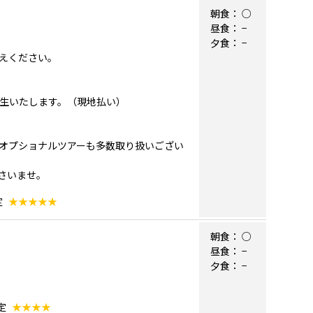
朝食：
○
昼食：
−
夕食：
−
えください。
発生いたします。（現地払い）
オプショナルツアーも多数取り扱いござい
さいませ。
定
★★★★★
朝食：
○
昼食：
−
夕食：
−
定
★★★★