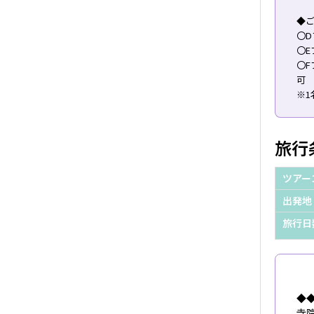
◆ご
〇
〇E
〇
可
※1
旅行
ツアー
出発地
旅行日
◆
寺