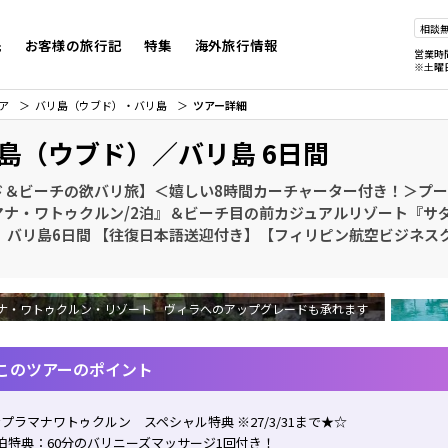
相談
先
お客様の旅行記
特集
海外旅行情報
営業時
※土曜
ア
バリ島（ウブド）・バリ島
ツアー詳細
島（ウブド）／バリ島 6日間
ド＆ビーチの欲バリ旅】＜嬉しい8時間カーチャーター付き！＞プ
マナ・ワトゥクルン/2泊』＆ビーチ目の前カジュアルリゾート『サダ
』 バリ島6日間 【往復日本語送迎付き】【フィリピン航空ビジネス
ナ・ワトゥクルン・リゾート ヴィラへのアップグレードも承れます
このツアーのポイント
プラマナワトゥクルン スペシャル特典 ※27/3/31まで★☆
泊特典：60分のバリニーズマッサージ1回付き！