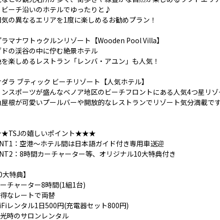
、ビーチ沿いのホテルでゆったりと♪
囲気の異なるエリアを1度に楽しめるお勧めプラン！
ラマナワトゥクルンリゾート【Wooden Pool Villa】
ブドの渓谷の中に佇む絶景ホテル
色を楽しめるレストラン「レンバ・アユン」も人気！
サダラ ブティック ビーチリゾート【人気ホテル】
リンスポーツが盛んなベノア地区のビーチフロントにある人気4つ星リゾ
角屋根が可愛いプールバーや開放的なレストランでリゾート気分満載で
★★TSJの嬉しいポイント★★★
OINT1：空港～ホテル間は日本語ガイド付き専用車送迎
INT2：8時間カーチャーター等、オリジナル10大特典付き
0大特典】
カーチャーター8時間(1組1台)
お得なレートで両替
WiFiレンタル1日500円(充電器セット800円)
.観光時のサロンレンタル