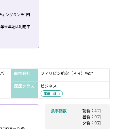
ティングランチ1回
※年末年始は利用不
バ
航空会社
フィリピン航空（ＰＲ）指定
座席クラス
ビジネス
乗継／経由
食事回数
朝食：4回
昼食：0回
夕食：0回
アに泊まった後