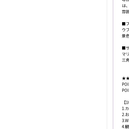
は
雰
■プ
ウ
景
■
マ
三
★
P
PO
【1
1.
2.
3.
4