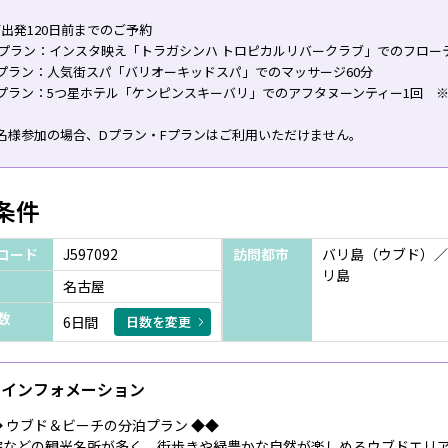
出発120日前までのご予約
Dプラン：インスタ映え「トラガシンハ トロピカルリバークラブ」でのフロー
プラン：人気街スパ「バリオーキッドスパ」でのマッサージ60分
Fプラン：5つ星ホテル「ケンピンスキーバリ」でのアフタヌーンティー1回 
名様参加の場合、Dプラン・Fプランはご利用いただけません。
条件
コード
J597092
訪問都市
バリ島（ウブド）／
リ島
名古屋
数
6日間
日数を変更
インフォメーション
◆ ウブド＆ビーチの分泊プラン ◆◆
院などの観光名所が多く、街歩きや緑豊かな自然が楽しめるウブドエリ