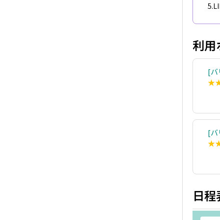
5.
利用
バ
★
バ
★
日程