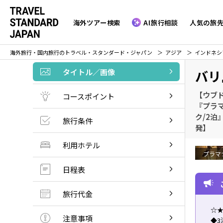
海外ツアー検索
AI旅行相談
人気の旅
海外旅行・国内旅行のトラベル・スタンダード・ジャパン
アジア
インドネシ
タイトル／画像
バリ
【ウブ
コースポイント
『プラ
ク/2泊
旅行条件
発】
利用ホテル
プラマ
日程表
旅行代金
☆★
注意事項
◆3