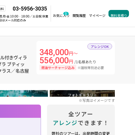
03-5956-3035
無料
0
お気に入り
閲覧履歴
マイページ
無料見積り
間:
月-金 10:00‐18:00／土日祝 休業
日はメール対応のみ
アレンジOK
348,000
円～
ール付きヴィラ
556,000
円
/1名様あたり
ラ ブティッ
燃油サーチャージ込み
※諸税等別途必要
クラス／名古屋
フォトギャラリー
※写真はイメージです
全ツアー
アレンジ
できます！
弊社のツアーは、出発時間の変更