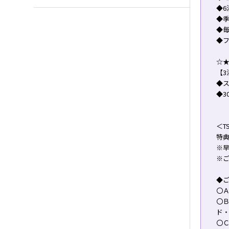
◆6
◆
◆
◆
☆★
【3
◆
◆3
＜T
特
※早
※
◆ご
〇Ａ
〇
ド
〇