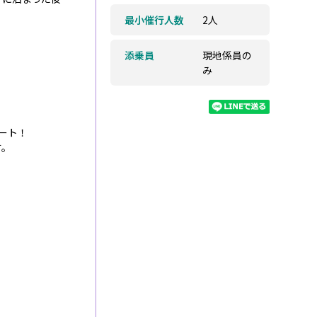
最小催行人数
2人
添乗員
現地係員の
み
ート！
す。