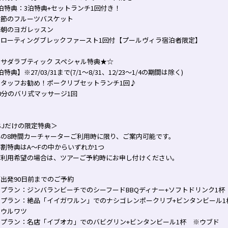
泊特典：3泊特典+セットランチ1回付き！
季節のフルーツバスケット
毎朝のヨガレッスン
フローティングブレックファースト1回付【プールヴィラ宿泊者限定】
サダラブティック スペシャル特典★☆
泊特典】※27/03/31まで(7/1～8/31、12/23～1/4の期間は除く)
スタッフお勧め！ポークリブセットランチ1回♪
0分のバリ式マッサージ1回
SJだけの限定特典＞
典の8時間カーチャーターご利用時に限り、ご案内可能です。
割特典はA～Fの中からいずれか1つ
ご利用希望の場合は、ツアーご予約時にお申し付けください。
出発90日前までのご予約
プラン：ジンバランビーチでのシーフードBBQディナー+ソフトドリンク1杯
Ｂプラン：絶品「イイガワルン」でのナシゴレンポークリブ+ビンタンビール1
・ウルワツ
Ｃプラン：名店「イブオカ」でのバビグリン+ビンタンビール1杯 ※ウブド