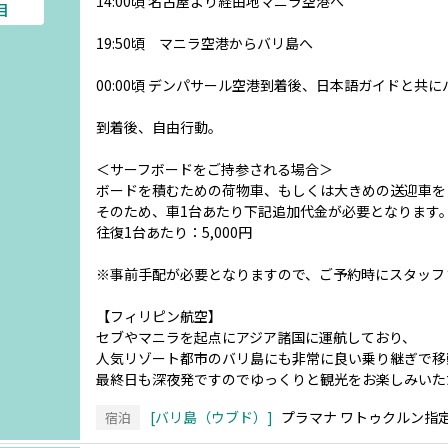
14:00頃 名古屋より経由地マニラ空港へ
目
19:50頃 マニラ空港からバリ島へ
00:00頃 デンパサール空港到着後、日本語ガイドと共
到着後、自由行動。
＜サーフボードをご持参される場合＞
ボードを積むための荷物車、もしくは大きめの送迎車を
そのため、車1台あたり下記追加代金が必要となります
往復1台あたり：5,000円
※事前手配が必要となりますので、ご予約時にスタッフ
【フィリピン航空】
セブやマニラを起点にアジア諸国に運航しており、
人気リゾート都市のバリ島にも非常に良い乗り継ぎで移
最終日も深夜発ですのでゆっくりと観光をお楽しみいた
バリ島（ウブド）
プラマナ ワトゥクルン指
宿泊