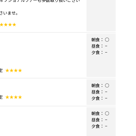
オプショナルツアーも多数取り扱いござい
さいませ。
★★★★
朝食：
○
昼食：
−
夕食：
−
定
★★★★
朝食：
○
昼食：
−
定
★★★★
夕食：
−
朝食：
○
昼食：
−
夕食：
−