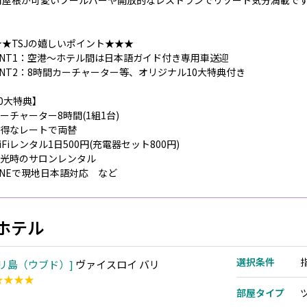
角屋根が可愛いプールバーや開放的なレストランでリゾート気分満載で
★★TSJの嬉しいポイント★★★
OINT1：空港～ホテル間は日本語ガイド付き専用車送迎
INT2：8時間カーチャーター等、オリジナル10大特典付き
0大特典】
カーチャーター8時間(1組1台)
お得なレートで両替
WiFiレンタル1日500円(充電器セット800円)
.観光時のサロンレンタル
LINEで現地日本語対応 など
ホテル
選択条件
リ島（ウブド）
ヴァイスロイ バリ
★★★★
部屋タイプ