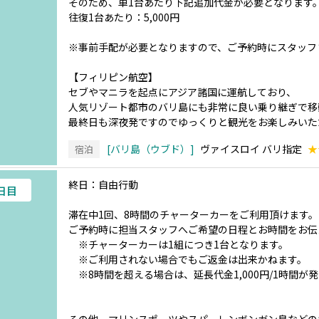
そのため、車1台あたり下記追加代金が必要となります
往復1台あたり：5,000円
※事前手配が必要となりますので、ご予約時にスタッフ
【フィリピン航空】
セブやマニラを起点にアジア諸国に運航しており、
人気リゾート都市のバリ島にも非常に良い乗り継ぎで移
最終日も深夜発ですのでゆっくりと観光をお楽しみいた
バリ島（ウブド）
ヴァイスロイ バリ指定
★
宿泊
終日：自由行動
3日目
滞在中1回、8時間のチャーターカーをご利用頂けます。
ご予約時に担当スタッフへご希望の日程とお時間をお伝
※チャーターカーは1組につき1台となります。
※ご利用されない場合でもご返金は出来かねます。
※8時間を超える場合は、延長代金1,000円/1時間が