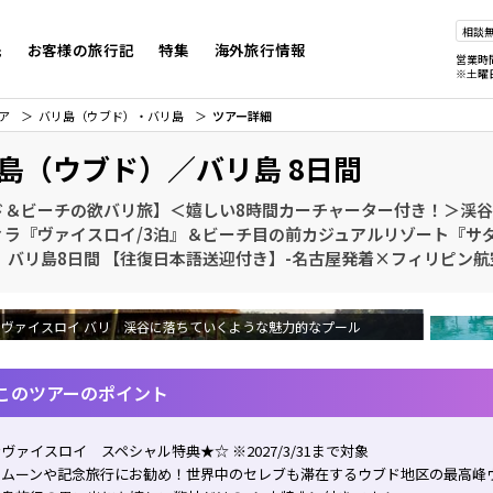
相談
先
お客様の旅行記
特集
海外旅行情報
営業時
※土曜
ア
バリ島（ウブド）・バリ島
ツアー詳細
島（ウブド）／バリ島 8日間
ド＆ビーチの欲バリ旅】＜嬉しい8時間カーチャーター付き！＞渓
ィラ『ヴァイスロイ/3泊』＆ビーチ目の前カジュアルリゾート『サダ
』 バリ島8日間 【往復日本語送迎付き】-名古屋発着×フィリピン航
ヴァイスロイ バリ 渓谷に落ちていくような魅力的なプール
このツアーのポイント
ヴァイスロイ スペシャル特典★☆ ※2027/3/31まで対象
ネムーンや記念旅行にお勧め！世界中のセレブも滞在するウブド地区の最高峰