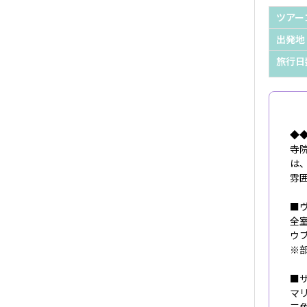
ツアー
出発地
旅行日
◆
寺
は
雰
■
全
ウ
※
■
マ