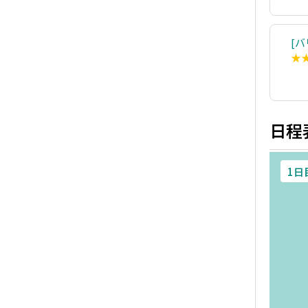
バ
★
日程
1日