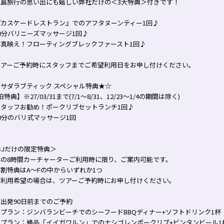
リ島旅行の思い出にも嬉しい弊社だけの＜3大特典＞付きです！
『カスケードレストラン』でのアフタヌーンティー1回♪
0分バリニーズマッサージ1回♪
写真映え！フローティングブレックファースト1回♪
ツアーご予約時にスタッフまでご希望利用日をお申し付けください。
サダラブティック スペシャル特典★☆
泊特典】※27/03/31まで(7/1～8/31、12/23～1/4の期間は除く)
スタッフお勧め！ポークリブセットランチ1回♪
0分のバリ式マッサージ1回
SJだけの限定特典＞
典の8時間カーチャーターご利用時に限り、ご案内可能です。
割特典はA～Fの中からいずれか1つ
ご利用希望の場合は、ツアーご予約時にお申し付けください。
出発90日前までのご予約
プラン：ジンバランビーチでのシーフードBBQディナー+ソフトドリンク1杯
Ｂプラン：絶品「イイガワルン」でのナシゴレンポークリブ+ビンタンビール1