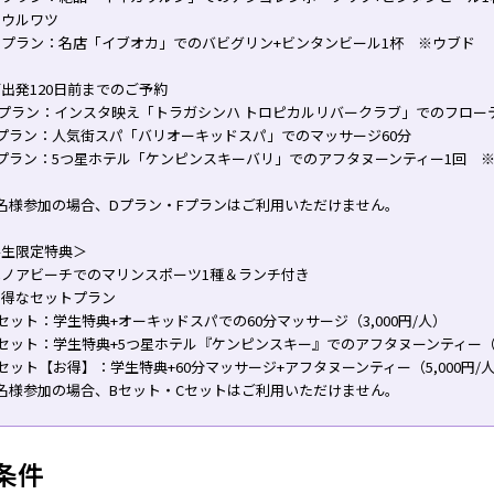
・ウルワツ
Ｃプラン：名店「イブオカ」でのバビグリン+ビンタンビール1杯 ※ウブド
出発120日前までのご予約
Dプラン：インスタ映え「トラガシンハ トロピカルリバークラブ」でのフロー
プラン：人気街スパ「バリオーキッドスパ」でのマッサージ60分
Fプラン：5つ星ホテル「ケンピンスキーバリ」でのアフタヌーンティー1回 
名様参加の場合、Dプラン・Fプランはご利用いただけません。
学生限定特典＞
ベノアビーチでのマリンスポーツ1種＆ランチ付き
お得なセットプラン
セット：学生特典+オーキッドスパでの60分マッサージ（3,000円/人）
セット：学生特典+5つ星ホテル『ケンピンスキー』でのアフタヌーンティー（3,
セット【お得】：学生特典+60分マッサージ+アフタヌーンティー（5,000円/
名様参加の場合、Bセット・Cセットはご利用いただけません。
条件