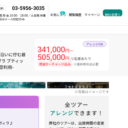
03-5956-3035
無料
0
お気に入り
閲覧履歴
マイページ
無料見積り
間:
月-金 10:00‐18:00／土日祝 休業
日はメール対応のみ
アレンジOK
341,000
円～
谷沿いに佇む最
505,000
円
/1名様あたり
ラ ブティッ
燃油サーチャージ込み
※諸税等別途必要
空利用-
フォトギャラリー
※写真はイメージです
全ツアー
アレンジ
できます！
ヴィラ♪
弊社のツアーは、出発時間の変更