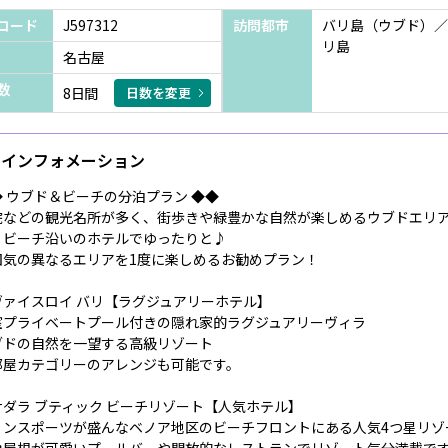
コード
J597312
訪問都市
バリ島（ウブド）／
リ島
名古屋
数
8日間
日数を変更
インフォメーション
◆ ウブド＆ビーチの分泊プラン ◆◆
院などの観光名所が多く、街歩きや緑豊かな自然が楽しめるウブドエリ
、ビーチ沿いのホテルでゆったりと♪
囲気の異なるエリアを1度に楽しめるお勧めプラン！
ヴァイスロイ バリ【ラグジュアリーホテル】
室プライベートプール付きの隠れ家的ラグジュアリーヴィラ
ブドの自然を一望する高級リゾート
部屋カテゴリーのアレンジも可能です。
サダラ ブティック ビーチリゾート【人気ホテル】
リンスポーツが盛んなベノア地区のビーチフロントにある人気4つ星リゾ