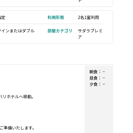
ト
指定
利用形態
2名1室利用
ツインまたはダブル
部屋カテゴリ
サダラプレミ
ア
朝食：
−
昼食：
−
夕食：
−
にバリホテルへ移動。
ご準備いたします。