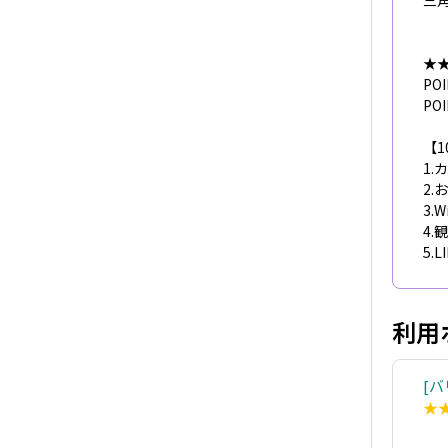
三
★
P
PO
【1
1.
2.
3.
4
5.
利用
バ
★