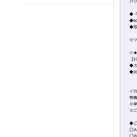
バ
◆
◆6
◆
※
☆★
【3
◆
◆3
＜T
特
※早
※
◆ご
〇Ａ
〇