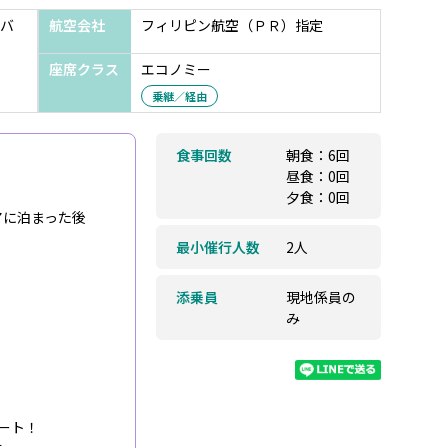
バ
航空会社
フィリピン航空（ＰＲ）指定
座席クラス
エコノミー
乗継／経由
食事回数
朝食：6回
昼食：0回
夕食：0回
アに泊まった後
最小催行人数
2人
添乗員
現地係員の
み
ート！