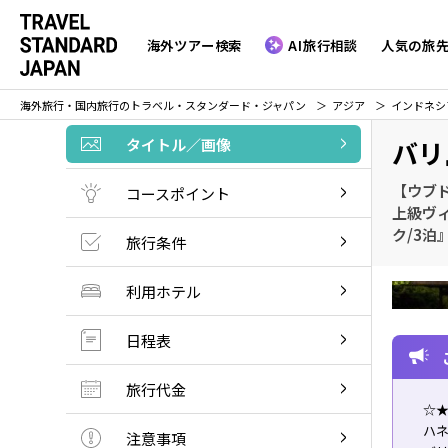
海外ツアー検索
AI旅行相談
人気の旅
海外旅行・国内旅行のトラベル・スタンダード・ジャパン
アジア
インドネシ
タイトル／画像
バリ
【ウブ
コースポイント
上級ヴ
ク/3泊
旅行条件
利用ホテル
日程表
旅行代金
☆★
ハ
注意事項