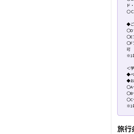
ド
〇
◆ご
〇
〇E
〇
可
※1
＜
◆
◆
〇A
〇B
〇C
※1
旅行