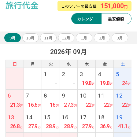
1.カーチャーター8時間(1組1台)
旅行代金
151,000
このツアーの最安値
円
2.お得なレートで両替
3.WiFiレンタル1日500円(充電器セット800円)
カレンダー
最安値順
4.観光時のサロンレンタル
5.LINEで現地日本語対応 など
9月
10月
11月
12月
1月
2月
3月
2026年 09月
日
月
火
水
木
金
土
1
2
3
4
5
19.8
19.8
24
ー
ー
6
7
8
9
10
11
12
21.3
16.6
16
27.3
22
22
22
13
14
15
16
17
18
19
26.8
27.9
28.9
28.9
27.9
36.9
41.1