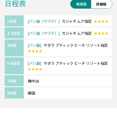
日程表
通り沿いのリゾート！
簡易版
詳細版
〇Aセット：学生特典+オーキッドスパでの60分マッサー
隠れ家的な雰囲気が魅力のプチホテル
ジ（3,000円/人）
〇Bセット：学生特典+5つ星ホテル『ケンピンスキー』で
■サダラ ブティック ビーチリゾート【人気ホ
1日目
バリ島（ウブド）
カジャネ ムア指定
★★★★
のアフタヌーンティー（3,000円/人）
テル】
〇Cセット【お得】：学生特典+60分マッサージ+アフタヌ
2-3日目
バリ島（ウブド）
カジャネ ムア指定
★★★★
マリンスポーツが盛んなベノア地区のビーチ
ーンティー（5,000円/人）
フロントにある人気4つ星リゾート！
※1名様参加の場合、Bセット・Cセットはご利用いただけ
4日目
バリ島
サダラ ブティック ビーチ リゾート指定
三角屋根が可愛いプールバーや開放的なレス
ません。
★★★★
トランでリゾート気分満載です。
5-6日目
バリ島
サダラ ブティック ビーチ リゾート指定
★★★★
★★★TSJの嬉しいポイント★★★
POINT1：空港～ホテル間は日本語ガイド付
7日目
機中泊
き専用車送迎
POINT2：8時間カーチャーター等、オリジナ
8日目
帰国
ル10大特典付き
【10大特典】