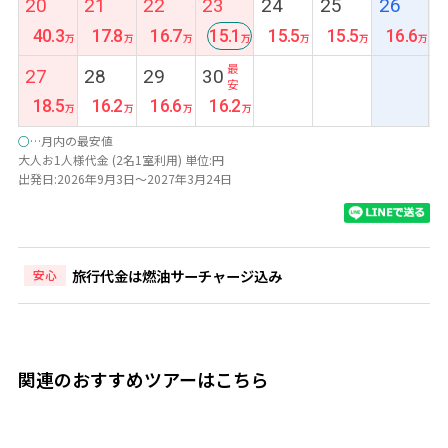
20
21
22
23
24
25
26
40.3
17.8
16.7
15.1
15.5
15.5
16.6
最
27
28
29
30
安
18.5
16.2
16.6
16.2
○
…月内の最安値
大人お1人様代金 (2名1室利用) 単位:円
出発日:2026年9月3日～2027年3月24日
旅行代金は燃油サーチャージ込み
安心
関連のおすすめツアーはこちら