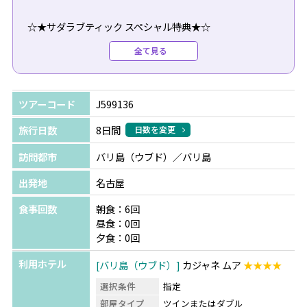
☆★サダラブティック スペシャル特典★☆
【3泊特典】※27/03/31まで(7/1～8/31、12/23～1/4の期
全て見る
間は除く)
◆スタッフお勧め！ポークリブセットランチ1回♪
◆30分のバリ式マッサージ1回
ツアーコード
J599136
旅行日数
8日間
日数を変更
＜TSJだけの限定特典＞
訪問都市
バリ島（ウブド）／バリ島
特典の8時間カーチャーターご利用時に限り、ご案内可能
です。
出発地
名古屋
※早割特典はA～Fの中からいずれか1つ
食事回数
朝食：6回
※ご利用希望の場合は、ツアーご予約時にお申し付けくだ
昼食：0回
さい。
夕食：0回
利用ホテル
バリ島（ウブド）
カジャネ ムア
★★★★
◆ご出発90日前までのご予約
〇Ａプラン：ジンバランビーチでのシーフードBBQディナ
選択条件
指定
ー+ソフトドリンク1杯
部屋タイプ
ツインまたはダブル