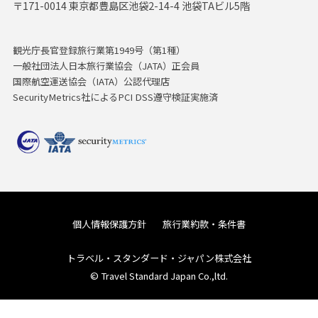
〒171-0014 東京都豊島区池袋2-14-4 池袋TAビル5階
観光庁長官登録旅行業第1949号（第1種）
一般社団法人日本旅行業協会（JATA）正会員
国際航空運送協会（IATA）公認代理店
SecurityMetrics社によるPCI DSS遵守検証実施済
個人情報保護方針
旅行業約款・条件書
トラベル・スタンダード・ジャパン株式会社
© Travel Standard Japan Co.,ltd.