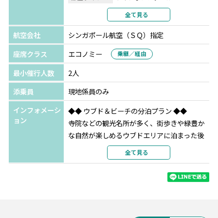
〇Ｂプラン：絶品「イイガワルン」でのナシゴレンポーク
利用形態
2名1室利用
全て見る
リブ+ビンタンビール1杯 ※クタ・ウブド・ウルワツ
部屋カテゴリ
デラックスルーム
〇Ｃプラン：名店「イブオカ」でのバビグリン+ビンタン
航空会社
シンガポール航空（ＳＱ）指定
バリ島
サダラ ブティック ビーチ リゾート
ビール1杯 ※ウブド
★★★★
座席クラス
エコノミー
乗継／経由
選択条件
指定
◆ご出発120日前までのご予約
最小催行人数
2人
部屋タイプ
ツインまたはダブル
〇Dプラン：インスタ映え「トラガシンハ トロピカルリバ
利用形態
2名1室利用
添乗員
現地係員のみ
ークラブ」でのフローティングランチ1回
部屋カテゴリ
サダラプレミア
〇Eプラン：人気街スパ「バリオーキッドスパ」でのマッ
インフォメーシ
◆◆ ウブド＆ビーチの分泊プラン ◆◆
サージ60分
ョン
寺院などの観光名所が多く、街歩きや緑豊か
〇Fプラン：5つ星ホテル「ケンピンスキーバリ」でのアフ
な自然が楽しめるウブドエリアに泊まった後
タヌーンティー1回 ※年末年始は利用不可
は、ビーチ沿いのホテルでゆったりと♪
全て見る
※1名様参加の場合、Dプラン・Fプランはご利用いただけ
雰囲気の異なるエリアを1度に楽しめるお勧め
ません。
プラン！
＜学生限定特典＞
■カジャネ ムア
◆ベノアビーチでのマリンスポーツ1種＆ランチ付き
ウブドの街歩きに便利なモンキーフォレスト
◆お得なセットプラン