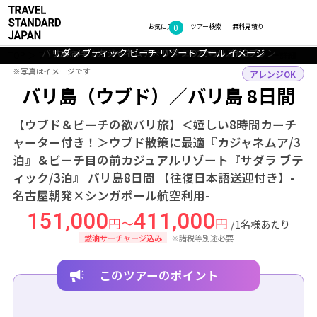
0
フォトギャラリー
お気に入り
ツアー検索
無料見積り
バリ島満喫 カジャネムア×サダラの2ホテル分泊プラン
サダラ ブティック ビーチ リゾート プール イメージ
サダラ ブティック ビーチ リゾート プール イメージ
カジャネムアウブド オープンエアーのレストラン
カジャネムアウブド お部屋イメージ
TOP
アジア
インドネシア
バリ島（ウブド）・バリ島
ツアー詳細
※写真はイメージです
※写真はイメージです
アレンジOK
バリ島（ウブド）／バリ島 8日間
【ウブド＆ビーチの欲バリ旅】＜嬉しい8時間カーチ
ャーター付き！＞ウブド散策に最適『カジャネムア/3
泊』＆ビーチ目の前カジュアルリゾート『サダラ ブテ
ィック/3泊』 バリ島8日間 【往復日本語送迎付き】-
名古屋朝発×シンガポール航空利用-
151,000
411,000
円～
円
/1名様あたり
燃油サーチャージ込み
※諸税等別途必要
このツアーのポイント