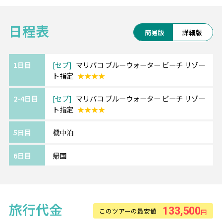
1人旅や女子旅、家族連れで訪れる人も多い人
で15,000円）
気のビーチリゾートです☆
日程表
簡易版
詳細版
【ご注意】
◆セブパシフィック航空利用◆
※ご利用希望の場合は、ツアーご予約時にお申し付けくだ
フィリピンの人気観光地へ格安で行けるセブ
さい。
パシフィック航空！
1日目
セブ
マリバコ ブルーウォーター ビーチ リゾー
※お手配完了後、日時の変更・キャンセルは出来かねま
ト指定
★★★★
追加で「受託手荷物」や「機内食」もお手配
す。
可能です！
2-4日目
セブ
マリバコ ブルーウォーター ビーチ リゾー
まずはお気軽にお問い合わせください♪
ト指定
★★★★
《ブルーウォーター マリバゴ ビーチリゾー
5日目
機中泊
ト》
ホテルまで空港から車で約15分。
6日目
帰国
かやぶき屋根が特徴で、自然を感じる4つ星ホ
テル。
プライベートアイランド「アレグラド島」を
所有しており、干潮時には歩いて渡ったり、
旅行代金
133,500
このツアーの最安値
円
マリンスポーツを楽しむことができます♪