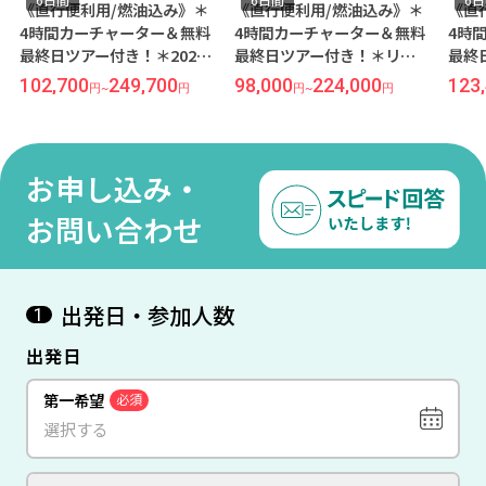
《直行便利用/燃油込み》＊
《直行便利用/燃油込み》＊
《直
4時間カーチャーター＆無料
4時間カーチャーター＆無料
4時
最終日ツアー付き！＊2023
最終日ツアー付き！＊リゾ
最終
年ニューオープン！マクタ
ート＆シティだけでなくビ
ュア
102,700
249,700
98,000
224,000
123
円
~
円
円
~
円
ンニュータウンビーチが徒
ジネスにも便利！『オーチ
囲気
歩圏内！『メルキュール マ
ャード』宿泊 セブ島6日間
『コ
クタン セブ』宿泊 セブ島6
★往復専用車送迎★【成田
日間
日間 ★往復専用車送迎
発/セブパシフィック航空】
★【
お申し込み・
★【成田発/セブパシフィッ
ク航
ク航空】
お問い合わせ
出発日・参加人数
1
出発日
第一希望
必須