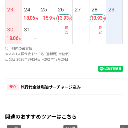
23
24
25
26
27
28
29
18.06
15.9
13.93
13.93
ー
ー
ー
最
最
30
31
安
安
18.06
ー
○
…月内の最安値
大人お1人様代金 (2～3名1室利用) 単位:円
出発日:2026年8月24日～2027年3月26日
旅行代金は燃油サーチャージ込み
安心
関連のおすすめツアーはこちら
6日間
6日間
6