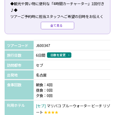
◆観光や買い物に便利な『4時間カーチャーター』1回付き
♪◆
ツアーご予約時に担当スタッフへご希望の日時をお伝えく
ださい。
全て見る
※カーチャーターは1組につき1台となります（英語ドライ
バー）
※追加代金10,000円で日本語ガイドが付けられます。
ツアーコード
J600347
******【TSJオリジナル 18大特典】******
旅行日数
6日間
日数を変更
セブ島旅行の「あったら嬉しい」をTSJ特典でご用意♪
訪問都市
セブ
1.【おすすめ】マリバゴグリルセットメニュークーポン付
き
出発地
名古屋
2.往復専用車送迎
食事回数
朝食：4回
3.プライベートビーチ利用券
昼食：0回
4.水中カメラ無料レンタル
夕食：0回
5.WIFIルーター、iliレンタル1日500円 など
利用ホテル
セブ
マリバコ ブルーウォーター ビーチ リゾ
************************************
ート
★★★★