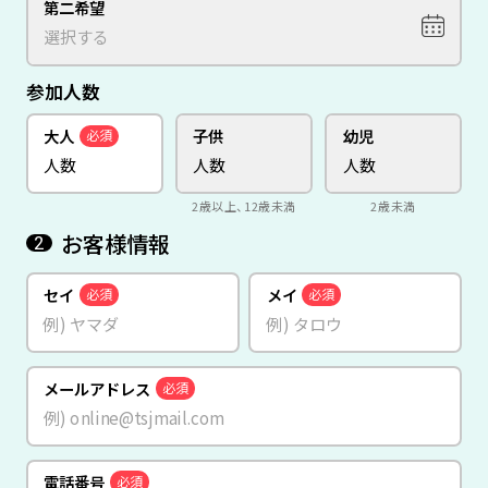
第二希望
参加人数
大人
子供
幼児
必須
2歳以上、12歳未満
2歳未満
お客様情報
2
セイ
メイ
必須
必須
メールアドレス
必須
電話番号
必須