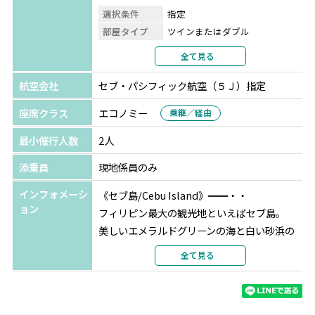
★★★人気オプショナルツアー＜15,000円＞キャンペーン
選択条件
指定
★★★
部屋タイプ
ツインまたはダブル
セブ島で人気の4大オプショナルツアーを特別価格でご案
利用形態
2名1室利用
全て見る
内♪
部屋カテゴリ
デラックス
＜先着300組様＞の限定キャンペーンを利用して、セブ島
航空会社
セブ・パシフィック航空（５Ｊ）指定
旅行を楽しもう！
座席クラス
エコノミー
乗継／経由
◆予約期間：4月15日～ ※上限に達し次第終了
◆限定人数：先着300組様
最小催行人数
2人
◆お申込み可能人数：2名様以上
添乗員
現地係員のみ
◆ご料金：1名様15,000円
◆選べるオプショナルツアー：下記4つからお好きな1つ
インフォメーシ
《セブ島/Cebu Island》━━・・
〇Aプラン：早朝ジンベエザメウォッチングツアー
ョン
フィリピン最大の観光地といえばセブ島。
→追加代金7,000円で白い砂浜が人気のスミロン島(ランチ
美しいエメラルドグリーンの海と白い砂浜の
付き)に変更可！
美しいビーチがなんといっても魅力♪
全て見る
〇Bプラン：アイランドピクニックツアー(ソルパ島+ヒル
カトリック教会や植民地時代の歴史的建造
トゥガン島)
物、夜景が美しい展望台、ショッピングモー
〇Cプラン：ボホール島1日観光ツアー
ルなどと見どころがたくさんあります！
〇Dプラン：10時間カーチャーター（Dプランは1台あたり