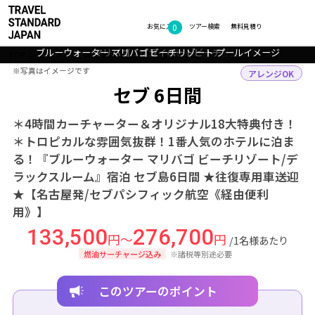
0
フォトギャラリー
お気に入り
ツアー検索
無料見積り
ブルーウォーター マリバゴ ビーチリゾート レストランイメージ
ブルーウォーター マリバゴ ビーチリゾート プールイメージ
ブルーウォーター マリバゴ ビーチリゾート 客室イメージ
マリバゴ プライベートビーチ
マリバゴ ロビー
TOP
アジア
フィリピン
セブ
ツアー詳細
※写真はイメージです
※写真はイメージです
アレンジOK
セブ 6日間
＊4時間カーチャーター＆オリジナル18大特典付き！
＊トロピカルな雰囲気抜群！1番人気のホテルに泊ま
る！『ブルーウォーター マリバゴ ビーチリゾート/デ
ラックスルーム』宿泊 セブ島6日間 ★往復専用車送迎
★【名古屋発/セブパシフィック航空《経由便利
用》】
133,500
276,700
円～
円
/1名様あたり
燃油サーチャージ込み
※諸税等別途必要
このツアーのポイント