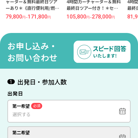
ャーター＆無料最終日ツア
4時間カーチャーター＆無料
4時
ーあり＊《直行便利用/燃油
最終日ツアー付き！＊セブ
最終
込み》SMモールが目の前で
島最大級のインフィニティ
から
79,800
171,800
105,800
278,000
81,
円
~
円
円
~
円
超便利！ホテル１階にはコ
プールからサンセットが眺
リー
ンビニも有！『ベイフロン
めれられる！『デュシタニ
『パ
ト』宿泊 セブ島4日間 ★往
マクタン セブ』宿泊 セブ島
セブ
復専用車送迎★【成田発/セ
4日間 ★往復専用車送迎
迎★
お申し込み・
ブパシフィック航空】
★【成田発/セブパシフィッ
ック
ク航空】
お問い合わせ
出発日・参加人数
1
出発日
第一希望
必須
第二希望