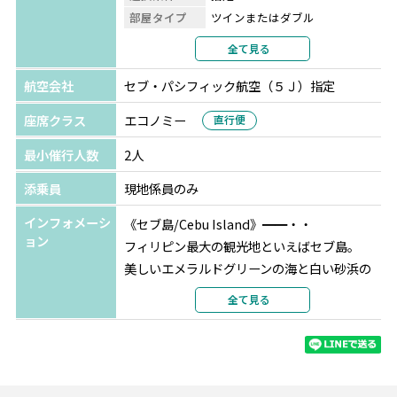
部屋タイプ
ツインまたはダブル
＜スケジュールイメージ＞
利用形態
2名1室利用
全て見る
15:00-16:00頃 ご宿泊ホテル出発
部屋カテゴリ
スタンダード
18:00-20:00頃 SMモールorアヤラモールで買い物/お食事
航空会社
セブ・パシフィック航空（５Ｊ）指定
をお楽しみください
座席クラス
エコノミー
直行便
20:00頃 モール出発して夜景が人気のトップスへ
21:00-22:00頃 トップスで夜景をお楽しみください
最小催行人数
2人
23:00頃 空港到着予定
添乗員
現地係員のみ
※申込み期限：日本出発2週間前まで
インフォメーシ
《セブ島/Cebu Island》━━・・
※トップスの入場料は含まれておりません。現地でお支払
ョン
フィリピン最大の観光地といえばセブ島。
いが必要となります。
美しいエメラルドグリーンの海と白い砂浜の
※混載車1台でのご案内となります。
美しいビーチがなんといっても魅力♪
全て見る
*＊☆☆＊**＊☆☆＊**＊☆☆＊**＊☆☆＊**＊☆☆＊**
カトリック教会や植民地時代の歴史的建造
物、夜景が美しい展望台、ショッピングモー
ルなどと見どころがたくさんあります！
******【TSJオリジナル 18大特典】******
1人旅や女子旅、家族連れで訪れる人も多い人
セブ島旅行の「あったら嬉しい」をTSJ特典でご用意♪