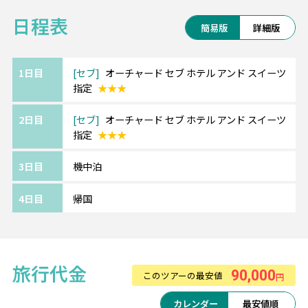
気のビーチリゾートです☆
1.【おすすめ】マリバゴグリルセットメニュークーポン付
日程表
簡易版
詳細版
き
◆セブパシフィック航空利用◆
2.往復専用車送迎
フィリピンの人気観光地へ格安で行けるセブ
3.プライベートビーチ利用券
パシフィック航空！
1日目
セブ
オーチャード セブ ホテル アンド スイーツ
4.水中カメラ無料レンタル
指定
★★★
追加で「受託手荷物」や「機内食」もお手配
5.WIFIルーター、iliレンタル1日500円 など
可能です！
************************************
2日目
セブ
オーチャード セブ ホテル アンド スイーツ
まずはお気軽にお問い合わせください♪
指定
★★★
《ザ オーチャード セブ ホテル & スイーツ》
3日目
機中泊
ホテルまで空港から車で約15分。
さらにホテルから主要モールやカジノまでも
4日目
帰国
車で約10分ほどにあり、便利な立地です！
旅行代金
90,000
このツアーの最安値
円
カレンダー
最安値順