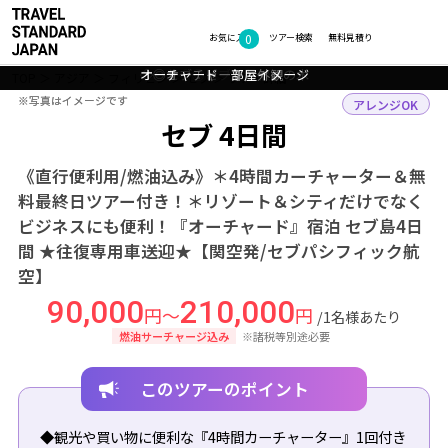
0
フォトギャラリー
お気に入り
ツアー検索
無料見積り
◇◎セブ：ビーチとヤシの木
オーチャード 部屋イメージ
オーチャード 外観
◇◎セブ：看板
◇◎セブ：地図
TOP
アジア
フィリピン
セブ
ツアー詳細
※写真はイメージです
※写真はイメージです
アレンジOK
セブ 4日間
《直行便利用/燃油込み》＊4時間カーチャーター＆無
料最終日ツアー付き！＊リゾート＆シティだけでなく
ビジネスにも便利！『オーチャード』宿泊 セブ島4日
間 ★往復専用車送迎★【関空発/セブパシフィック航
空】
90,000
210,000
円～
円
/1名様あたり
燃油サーチャージ込み
※諸税等別途必要
このツアーのポイント
◆観光や買い物に便利な『4時間カーチャーター』1回付き