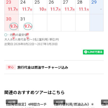
23
24
25
26
27
28
29
11.7
11.7
10
11.7
11.7
11.1
ー
30
31
9.7
9.7
最
最
○
…月内の最安値
安
安
大人お1人様代金 (2～3名1室利用) 単位:円
出発日:2026年8月22日～2027年3月28日
旅行代金は燃油サーチャージ込み
安心
関連のおすすめツアーはこちら
4日間
4日間
4
【出発日限定】4時間カーチ
《直行便利用/燃油込み》＊
《直