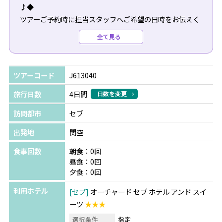
♪◆
ツアーご予約時に担当スタッフへご希望の日時をお伝えく
ださい。
全て見る
※カーチャーターは1組につき1台となります（英語ドライ
バー）
※追加代金10,000円で日本語ガイドが付けられます。
ツアーコード
J613040
*＊☆【無料特典】TSJオリジナルセブ島最終日ツアー☆＊
旅行日数
4日間
日数を変更
*
訪問都市
セブ
ホテルチェックアウト後から深夜のフライト時間まで、
どんな過ごし方をしたら良いのか・・というお悩みが多く
出発地
関空
ありました。
食事回数
朝食：0回
昼食：0回
そ・こ・で！！！
夕食：0回
空港到着までの時間を有効活用できちゃうプランを【無
利用ホテル
セブ
オーチャード セブ ホテル アンド スイ
料】でご用意しました♪
ーツ
★★★
各帰国日で先着6名様までなので、お早めにスタッフまで
お申し込みくださいませ。
選択条件
指定