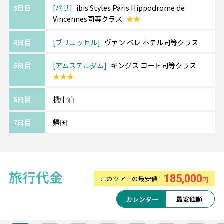
《アムステルダム/Amsterdam》━━・・
3日目
パリ
ibis Styles Paris Hippodrome de
美しい運河・チューリップの都。
Vincennes同等クラス
★★
ゴッホ美術館や国立博物館、サッカーファン
憧れの街アレナなど見どころ満載です。
4日目
ブリュッセル
ヴァン ベレ ホテル同等クラス
「アンネの日記」が書かれたアンネ・フラン
ク・ハウスも一押しスポット。
5日目
アムステルダム
キングス コート同等クラス
春・夏はチューリップ観光がおすすめ♪
★★★
6日目
機中泊
《ご利用ホテルについて》
ホテルは価額重視のクラスとなります。
7日目
帰国
追加料金にて移動・観光に便利な中心エリア
へのグレードアップや
ホテルアレンジも可能です。
旅行代金
185,000
このツアーの最安値
円
カレンダー
最安値順