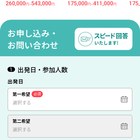
リュッセル
国周遊＜パリ×ブリュッセ
周遊＜パリ×ブリュッセ
3,000
175,000
411,000
175,000
293,000
円
円
~
円
円
~
円
～フリープラ
ル×アムステルダム＞7日間
×アムステルダム＞7日
在～（価格
（価格重視ホテル）
（価格重視ホテル）
お申し込み・
お問い合わせ
出発日・参加人数
1
出発日
第一希望
必須
第二希望