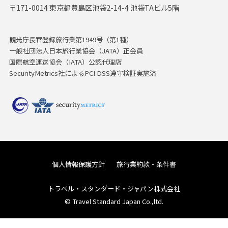
〒171-0014 東京都豊島区池袋2-14-4 池袋TAビル5階
観光庁長官登録旅行業第1949号（第1種）
一般社団法人日本旅行業協会（JATA）正会員
国際航空運送協会（IATA）公認代理店
SecurityMetrics社によるPCI DSS遵守検証実施済
個人情報保護方針
旅行業約款・条件書
トラベル・スタンダード・ジャパン株式会社
© Travel Standard Japan Co.,ltd.