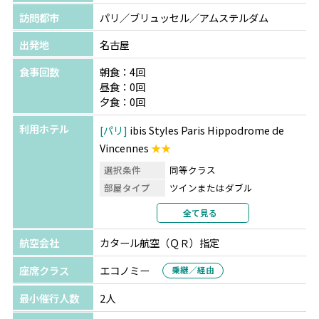
訪問都市
パリ／ブリュッセル／アムステルダム
出発地
名古屋
食事回数
朝食：4回
昼食：0回
夕食：0回
利用ホテル
パリ
ibis Styles Paris Hippodrome de
Vincennes
★★
選択条件
同等クラス
部屋タイプ
ツインまたはダブル
利用形態
2名1室利用
全て見る
部屋カテゴリ
指定なし
航空会社
カタール航空（ＱＲ）指定
ブリュッセル
ヴァン ベレ ホテル
選択条件
同等クラス
座席クラス
エコノミー
乗継／経由
部屋タイプ
ツインまたはダブル
最小催行人数
2人
利用形態
2名1室利用