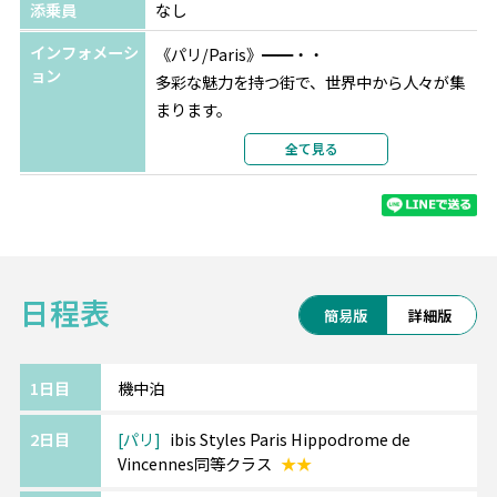
部屋カテゴリ
指定なし
添乗員
なし
アムステルダム
キングス コート
★★★
インフォメーシ
《パリ/Paris》━━・・
ョン
選択条件
同等クラス
多彩な魅力を持つ街で、世界中から人々が集
部屋タイプ
ツインまたはダブル
まります。
利用形態
2名1室利用
凱旋門、エッフェル塔、ルーブル美術館やオ
全て見る
部屋カテゴリ
指定なし
ルセー美術館などの定番スポットの観光や、
グルメ、ショッピングもかかせません。
《ブリュッセル/Brussel》━━・・
グルメ、自然、古城など様々な魅力にあふれ
日程表
る街。
簡易版
詳細版
市庁舎のある中心部、グランプラス広場が世
界遺産に登録されています。
王の家、楽器博物館、ラーケン王宮、王立中
1日目
機中泊
央アフリカ博物館など見所満載。
2日目
パリ
ibis Styles Paris Hippodrome de
有名な小便小僧も訪れてみては♪
Vincennes同等クラス
★★