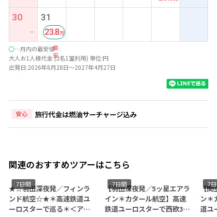
30
31
23.8
ー
最
○
…月内の最安値
安
大人お1人様代金 (2名1室利用) 単位:円
出発日:2026年8月28日～2027年4月27日
旅行代金は燃油サーチャージ込み
安心
関連のおすすめツアーはこちら
7日間
7日間
／フィンラ
【羽田深夜発／5ッ星エアラ
【関空夜発／5ッ星エア
高速鉄道ユ
イン＊カタール航空】高速
ン＊カタール航空】高速
る＊＜アム
鉄道ユーロスターで西欧3ヶ
道ユーロスターで西欧3