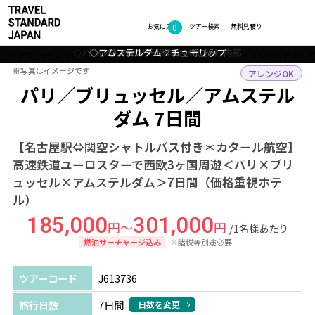
0
フォトギャラリー
お気に入り
ツアー検索
無料見積り
◇パリ：ギャラリー ラファイエット 内部
◇アムステルダム：チューリップ
◇◎アムステルダム：街並み
◇◎パリ：街並み
TOP
ヨーロッパ
フランス・ベルギー・オランダ
パリ・ブリュッセル・
※写真はイメージです
※写真はイメージです
アレンジOK
パリ／ブリュッセル／アムステル
ダム 7日間
【名古屋駅⇔関空シャトルバス付き＊カタール航空】
高速鉄道ユーロスターで西欧3ヶ国周遊＜パリ×ブリ
ュッセル×アムステルダム＞7日間（価格重視ホテ
ル）
185,000
301,000
円～
円
/1名様あたり
燃油サーチャージ込み
※諸税等別途必要
ツアーコード
J613736
旅行日数
7日間
日数を変更