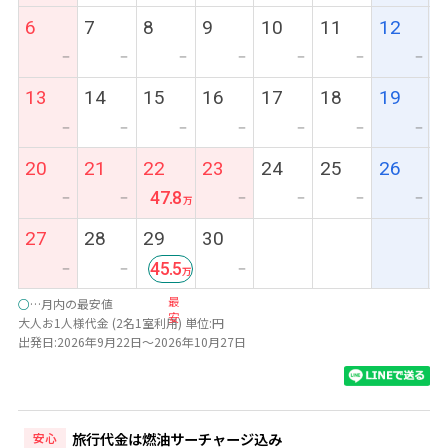
6
7
8
9
10
11
12
ー
ー
ー
ー
ー
ー
ー
13
14
15
16
17
18
19
ー
ー
ー
ー
ー
ー
ー
20
21
22
23
24
25
26
47.8
ー
ー
ー
ー
ー
ー
27
28
29
30
45.5
ー
ー
ー
最
○
…月内の最安値
安
大人お1人様代金 (2名1室利用) 単位:円
出発日:2026年9月22日～2026年10月27日
旅行代金は燃油サーチャージ込み
安心