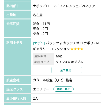
訪問都市
ナポリ／ローマ／フィレンツェ／ベネチア
出発地
名古屋
食事回数
朝食：11回
昼食：0回
夕食：0回
利用ホテル
ナポリ
パラッツォ カラッチオロ ナポリ - M
ギャラリー コレクション
★★★★
選択条件
指定
部屋タイプ
ツインまたはダブル
利用形態
2名1室利用
全て見る
部屋カテゴリ
指定なし
航空会社
カタール航空（ＱＲ）指定
ローマ
ホテル ダイアナ ルーフ ガーデン
★★★★
座席クラス
エコノミー
乗継／経由
選択条件
指定
最小催行人数
2人
部屋タイプ
ツインまたはダブル