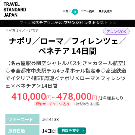
0
フォトギャラリー
お気に入り
ツアー検索
無料見積り
ナポリ：パラッツォ カラッチオロ ナポリ - M ギャラリー コレクション
フィレンツェ：グランド ホテル バリョーニ レストラン
◇ローマ：サンピエトロ大聖堂（ヴァチカン）
ベネチア：ホテル プリンシピ レストラン
◇イタリア：イタリアンジェラート
客室一例
TOP
ヨーロッパ
イタリア
ナポリ・ローマ・フィレンツェ・ベネチア
※写真はイメージです
※写真はイメージです
アレンジOK
ナポリ／ローマ／フィレンツェ／
ベネチア 14日間
【名古屋駅⇔関空シャトルバス付き＊カタール航空】
◇◆全都市中央駅チカ4ッ星ホテル指定◆◇高速鉄道
でイタリア4都市周遊＜ナポリ×ローマ×フィレンツ
ェ×ベネチア＞14日間
410,000
478,000
円～
円
/1名様あたり
燃油サーチャージ込み
※諸税等別途必要
ツアーコード
J614138
旅行日数
14日間
日数を変更