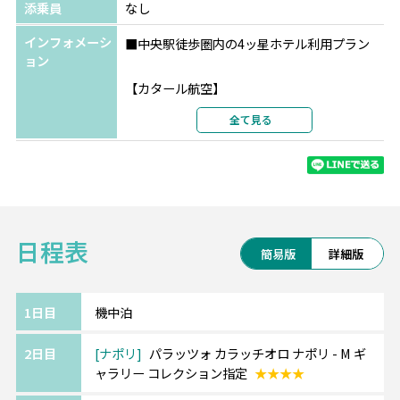
利用形態
2名1室利用
添乗員
なし
部屋カテゴリ
指定なし
インフォメーシ
■中央駅徒歩圏内の4ッ星ホテル利用プラン
フィレンツェ
グランド ホテル バリョーニ
ョン
★★★★
【カタール航空】
選択条件
指定
過去の受賞歴に加え、
全て見る
部屋タイプ
ツインまたはダブル
2025年SKYTRAX社の格付けで再び世界第１位
利用形態
2名1室利用
に輝いたカタール航空。
部屋カテゴリ
指定なし
最新鋭の機材、最高の機内サービス、一流シ
ェフによる充実の機内食、
ベネチア
ホテル プリンシピ
★★★★
最先端のエンターテインメントをお楽しみく
選択条件
指定
日程表
ださい。
部屋タイプ
ツインまたはダブル
簡易版
詳細版
利用形態
2名1室利用
■イタリア各都市間の移動はイタリアが誇る
部屋カテゴリ
指定なし
高速列車利用。
1日目
機中泊
※イタロまたはフレッチャとなります。追
2日目
ナポリ
パラッツォ カラッチオロ ナポリ - M ギ
加代金にて指定も可能です。
ャラリー コレクション指定
★★★★