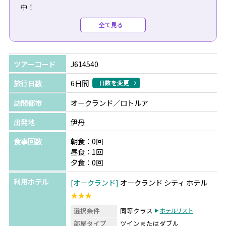
中！
せっかくなら北島だけではなく、南島との周遊はいかがで
全て見る
すか？
＊選べるニュージーランドの特別体験！【A】または
ツアーコード
J614540
【B】お好きな特典を1つプレゼント！
旅行日数
6日間
日数を変更
【A】自然に囲まれたホテルでの朝食（1泊分）
訪問都市
オークランド／ロトルア
「マウントクック」または「テカポ湖」から、いずれか1
ヵ所をお選びいただけます。
出発地
伊丹
【B】星空観賞ツアーにご招待（滞在中1回）
食事回数
朝食：0回
「テカポ湖」または「クイーンズタウン」から、いずれか
昼食：1回
1ヵ所をお選びいただけます。
夕食：0回
利用ホテル
オークランド
オークランド シティ ホテル
●北島周遊でロトルアの魅力を体感！
★★★
豊かなマオリ文化の息づく、温泉でも知られる湖畔の町ロ
選択条件
同等クラス
ホテルリスト
トルア。
部屋タイプ
ツインまたはダブル