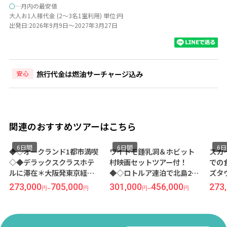
○
…月内の最安値
大人お1人様代金 (2～3名1室利用) 単位:円
出発日:2026年9月9日～2027年3月27日
旅行代金は燃油サーチャージ込み
安心
関連のおすすめツアーはこちら
6日間
6日間
6
◆◇オークランド1都市満喫
ワイトモ鍾乳洞＆ホビット
スカ
◇◆デラックスクラスホテ
村映画セットツアー付！
での
ルに滞在＊大阪発東京経由
◆◇ロトルア連泊で北島2都
ズタ
／カンタス航空利用 オーク
市巡り◇◆スタンダードク
ンダ
273,000
705,000
301,000
456,000
273
円
~
円
円
~
円
ランド6日間
ラスホテルに滞在＊成田発
在＊
着／ニュージーランド航空
空利
利用 オークランド2泊＆ロト
間
ルア2泊 6日間