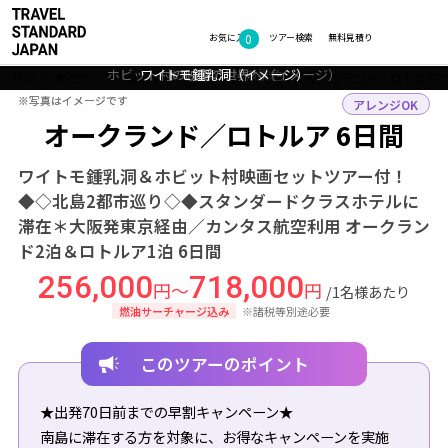
0
フォトギャラリー
お気に入り
ツアー検索
無料見積り
夕暮れ時のオークランド(ニュージーランド)
ホビット村の映画の世界へ（イメージ）
ワイトモ鍾乳洞（イメージ）
オークランドの景色
ロトルアの街並み
TOP
オセアニア・南太平洋
ニュージーランド
オークランド・ロトルア
※写真はイメージです
※写真はイメージです
アレンジOK
オークランド／ロトルア 6日間
ワイトモ鍾乳洞＆ホビット村映画セットツアー付！
◆◇北島2都市巡り◇◆スタンダードクラスホテルに
滞在＊大阪発東京経由／カンタス航空利用 オークラン
ド2泊＆ロトルア1泊 6日間
256,000
718,000
円～
円
/1名様あたり
燃油サーチャージ込み
※諸税等別途必要
このツアーのポイント
★出発70日前までの早割キャンペーン★
南島に滞在する方を対象に、お得なキャンペーンを実施