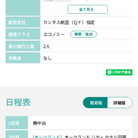
地熱地帯特有の迫力ある間欠泉や、美しい自然の中でのア
利用形態
2名1室利用
全て見る
クティビティ、癒しのスパ、マオリの歴史や芸術など、見
部屋カテゴリ
指定なし
どころいっぱいです。
航空会社
カンタス航空（ＱＦ）指定
ロトルア
イビス ロトルア
選択条件
同等クラス
座席クラス
エコノミー
ホテルリスト
乗継／経由
オークランドからロトルアに向かう道中、ワイトモ鍾乳洞
部屋タイプ
ツインまたはダブル
やホビット村の映画セットツアーにご案内。観光をしなが
最小催行人数
2人
利用形態
2名1室利用
らの移動となります。車内ではピクニックランチをご用
部屋カテゴリ
指定なし
添乗員
なし
意。北島の人気2都市巡りをお楽しみいただけます
オークランド
オークランド シティ ホテル
★★★
選択条件
同等クラス
ホテルリスト
部屋タイプ
ツインまたはダブル
日程表
利用形態
2名1室利用
簡易版
詳細版
部屋カテゴリ
指定なし
1日目
機中泊
2日目
オークランド
オークランド シティ ホテル同等