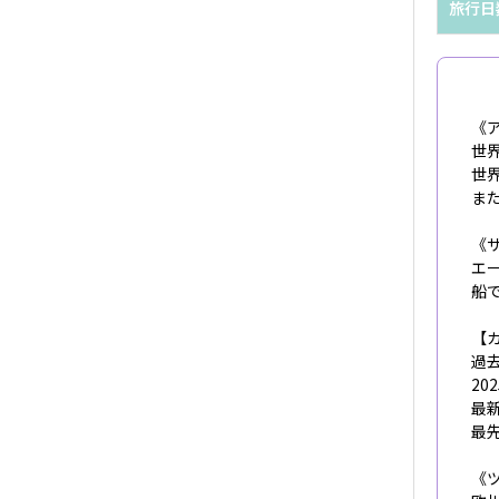
旅行日
《ア
世
世
ま
《サ
エ
船
【
過
20
最
最
《