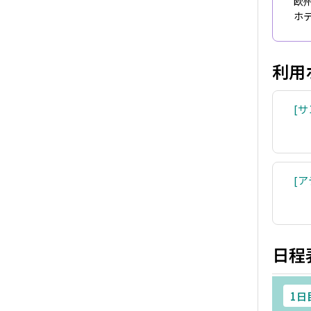
欧
ホ
利用
サ
ア
日程
1日