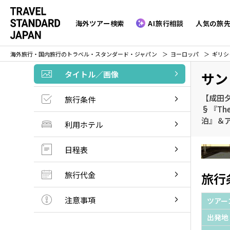
海外ツアー検索
AI旅行相談
人気の旅
海外旅行・国内旅行のトラベル・スタンダード・ジャパン
ヨーロッパ
ギリシ
タイトル／画像
サン
【成田
旅行条件
§『The
泊』＆ア
利用ホテル
日程表
旅行代金
旅行
注意事項
ツアー
出発地