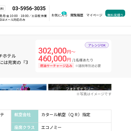
03-5956-3035
無料
0
お気に入り
閲覧履歴
マイページ
無料見積り
間:
月-金 10:00‐18:00／土日祝 休業
日はメール対応のみ
アレンジOK
302,000
円～
チホテル
460,000
円
/1名様あたり
ーニ島には充実の『3
燃油サーチャージ込み
※諸税等別途必要
フォトギャラリー
※写真はイメージです
テ
航空会社
カタール航空（ＱＲ）指定
座席クラス
エコノミー