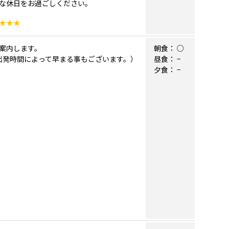
な休日をお過ごしください。
★★★
案内します。
朝食：
○
の出発時間によって早まる事もございます。）
昼食：
−
夕食：
−