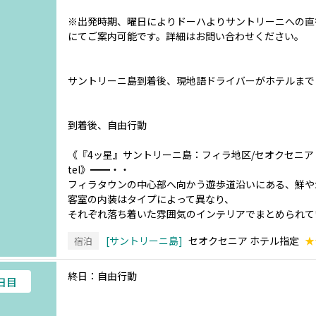
※出発時期、曜日によりドーハよりサントリーニへの直
にてご案内可能です。詳細はお問い合わせください。
サントリーニ島到着後、現地語ドライバーがホテルまで
到着後、自由行動
《『4ッ星』サントリーニ島：フィラ地区/セオクセニア ホテル/Theo
tel》━━・・
フィラタウンの中心部へ向かう遊歩道沿いにある、鮮や
客室の内装はタイプによって異なり、
それぞれ落ち着いた雰囲気のインテリアでまとめられて
サントリーニ島
セオクセニア ホテル指定
★
宿泊
終日：自由行動
4日目