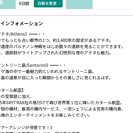
数
9日間
日数を変更
インフォメーション
テネ/Athens》━━・・
界でもっとも古い都市の1つ、約3,400年の歴史があるアテネ。
界遺産のパルテノン神殿をはじめ数々の遺跡を見ることができます。
た、遺跡群がライトアップされた幻想的な夜のアテネも魅力。
ントリーニ島/Santorini》━━・・
ーゲ海の中で一番魅力的といわれるサントリーニ島。
で島の遠景が目に入った瞬間からその美しさに見とれるはず。
カタール航空】
去の受賞歴に加え、
25年SKYTRAX社の格付けで再び世界第１位に輝いたカタール航空。
新鋭の機材、最高の機内サービス、一流シェフによる充実の機内食、
先端のエンターテインメントをお楽しみください。
ツアーアレンジが得意です！》