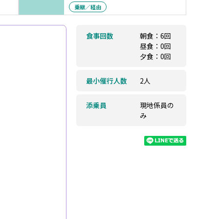
乗継／経由
食事回数
朝食：6回
昼食：0回
夕食：0回
最小催行人数
2人
添乗員
現地係員の
み