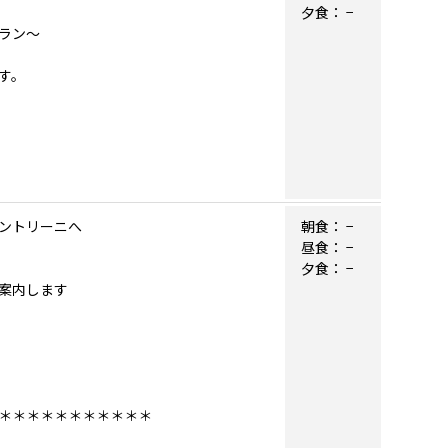
夕食：
−
ラン～
す。
ントリーニへ
朝食：
−
昼食：
−
夕食：
−
案内します
＊＊＊＊＊＊＊＊＊＊＊