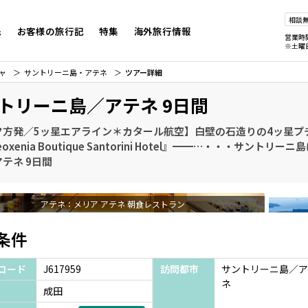
相談
先
お客様の旅行記
特集
海外旅行情報
営業時
※土曜
ャ
サントリーニ島・アテネ
ツアー詳細
トリーニ島／アテネ 9日間
夕方発／5ッ星エアライン＊カタール航空】白壁の石造りの4ッ星プ
oxenia Boutique Santorini Hotel』━━…・・・サントリ
テネ 9日間
アテネ：メリア アテネ 朝食レストラン
条件
コード
J617959
訪問都市
サントリーニ島／ア
ネ
成田