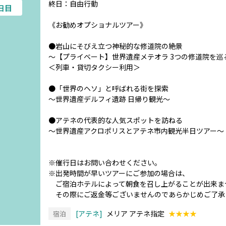
終日：自由行動
7日目
《お勧めオプショナルツアー》
●岩山にそびえ立つ神秘的な修道院の絶景
～【プライベート】世界遺産メテオラ 3つの修道院を巡
＜列車・貸切タクシー利用＞
●「世界のヘソ」と呼ばれる街を探索
～世界遺産デルフィ遺跡 日帰り観光～
●アテネの代表的な人気スポットを訪ねる
～世界遺産アクロポリスとアテネ市内観光半日ツアー～
※催行日はお問い合わせください。
※出発時間が早いツアーにご参加の場合は、
ご宿泊ホテルによって朝食を召し上がることが出来ま
その際にご返金等ございませんのであらかじめご了承
アテネ
メリア アテネ指定
★★★★
宿泊