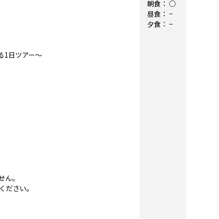
朝食：
○
昼食：
−
夕食：
−
る1日ツアー～
せん。
ください。