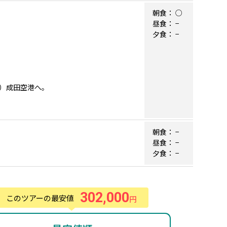
朝食：
○
昼食：
−
夕食：
−
）成田空港へ。
朝食：
−
昼食：
−
夕食：
−
302,000
このツアーの最安値
円