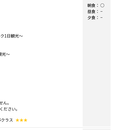
朝食：
○
昼食：
−
夕食：
−
ク1日観光～
観光～
せん。
ください。
等クラス
★★★