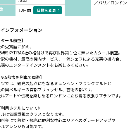
／パリ／ロンドン
数
12日間
日数を変更
インフォメーション
カタール航空】
去の受賞歴に加え、
25年SKYTRAX社の格付けで再び世界第１位に輝いたカタール航空。
新鋭の機材、最高の機内サービス、一流シェフによる充実の機内食、
先端のエンターテインメントをお楽しみください。
人気5都市を列車で周遊】
イツでは、観光の起点にもなるミュンヘン・フランクフルトと
食の国ベルギーの首都ブリュッセル、芸術の都パリ、
後はアートや伝統を楽しめるロンドンに立ち寄る欲張りプランです。
ご利用ホテルについて》
テルは価額重視のクラスとなります。
加料金にて移動・観光に便利な中心エリアへのグレードアップや
テルアレンジも可能です。