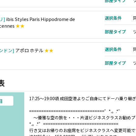
部屋タイプ
選択条件
リ
ibis Styles Paris Hippodrome de
cennes
★★
部屋タイプ
選択条件
ンドン
アポロ ホテル
★★
部屋タイプ
表
17:25～19:00頃 成田空港よりご自身にてドーハ乗り
目
===============================゜*.。.*゜
～優雅な空の旅を・・・片道ビジネスクラスお勧めプ
*.。.*゜===============================
行き又はお帰りのお座席をビジネスクラスへ変更可能で