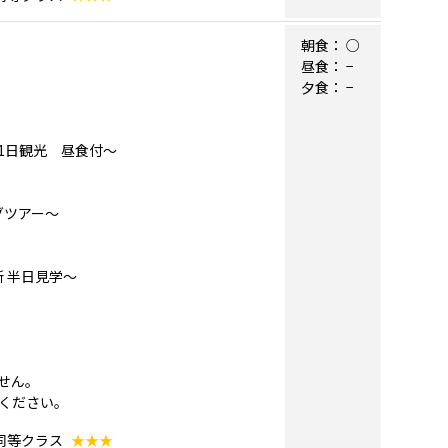
朝食：
○
昼食：
−
夕食：
−
1日観光 昼食付～
グツアー～
 半日見学～
せん。
ください。
同等クラス
★★★