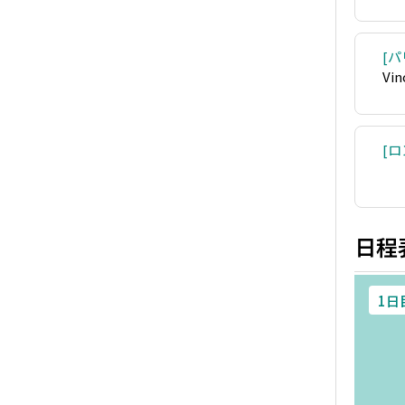
パ
Vin
ロ
日程
1日