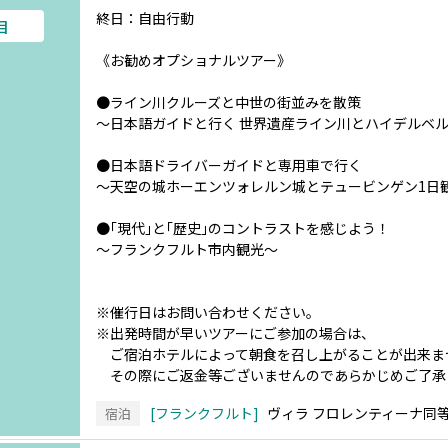
終日：自由行動
目
《お勧めオプショナルツアー》
●ライン川クルーズと中世の街並みを散策
～日本語ガイドと行く 世界遺産ライン川とハイデルベル
●日本語ドライバーガイドと専用車で行く
～天空の城ホーエンツォレルン城とテュービンゲン1日
●｢現代｣と｢歴史｣のコントラストを感じよう！
～フランクフルト市内観光～
※催行日はお問い合わせください。
※出発時間が早いツアーにご参加の場合は、
ご宿泊ホテルによって朝食を召し上がることが出来ま
その際にご返金等ございませんのであらかじめご了承
フランクフルト
ヴィラ フロレンティーナ同
宿泊