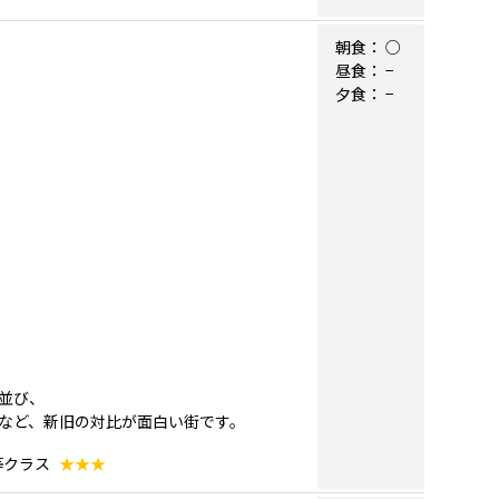
朝食：
○
昼食：
−
夕食：
−
並び、
など、新旧の対比が面白い街です。
等クラス
★★★