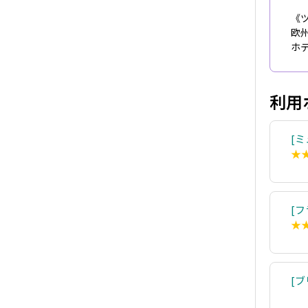
《
欧
ホ
利用
ミ
★
フ
★
ブ