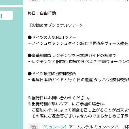
終日：自由行動
目
《お勧めオプショナルツアー》
●ドイツの人気No.1ツアー
～ノイシュヴァンシュタイン城と世界遺産ヴィース教会
●豪華絢爛なレジデンツを日本語ガイドの解説で
～レジデンツと旧市街 市場で食べ歩き 午前ウォーキン
●ドイツ最初の強制収容所
～専属日本語ガイドと行く 負の遺産 ダッハウ強制収容所
※催行日はお問い合わせください。
※出発時間が早いツアーにご参加の場合は、
ご宿泊ホテルによって朝食を召し上がることが出来ま
その際にご返金等ございませんのであらかじめご了承
ミュンヘン
アコムホテル ミュンヘン ハール
宿泊