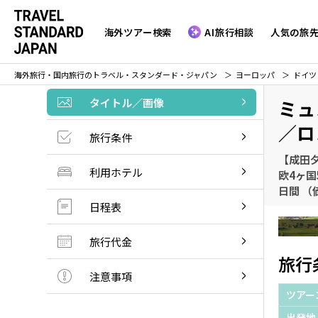
海外ツアー検索
AI旅行相談
人気の旅
海外旅行・国内旅行のトラベル・スタンダード・ジャパン
ヨーロッパ
ドイツ
タイトル／画像
ミュ
／ロ
旅行条件
【成田
利用ホテル
欧4ヶ
日間 
日程表
旅行代金
旅行
注意事項
ツアー
出発地