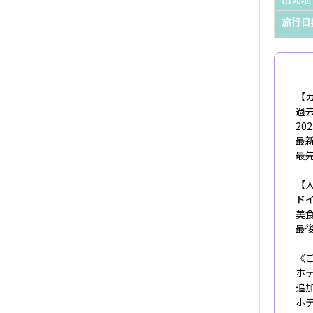
旅行日
【
過
20
最
最
【
ド
美
最
《
ホ
追
ホ