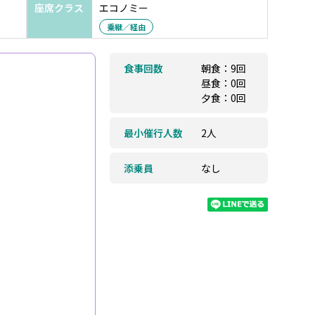
座席クラス
エコノミー
乗継／経由
食事回数
朝食：9回
昼食：0回
夕食：0回
最小催行人数
2人
添乗員
なし