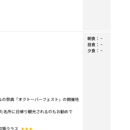
朝食：
−
昼食：
−
夕食：
−
ールの祭典「オクトーバーフェスト」の開催地
た名所に日帰り観光されるのもお勧めで
同等クラス
★★★