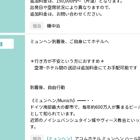
追加料金は、150,000円～（片道）となります。
出発日や空席状況により異なりますので、
追加料金は、お問い合わせください。
機中泊
宿泊
ミュンヘン到着後、ご自身にてホテルへ
目
＊行き方が不安という方におすすめ＊
空港−ホテル間の送迎は追加料金にてお手配可能です
到着後、自由行動
《ミュンヘン/Munich》━━・・
ドイツ南部最大の都市で、毎年約600万人が集まるビ
として知られています。
近郊のノイシュバンシュタイン城やヴィース教会といっ
す。
ミュンヘン
アコムホテル ミュンヘン ハール
宿泊