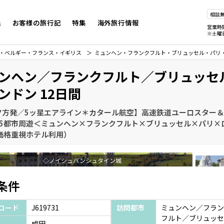
相談
先
お客様の旅行記
特集
海外旅行情報
営業時
※土曜
・ベルギー・フランス・イギリス
ミュンヘン・フランクフルト・ブリュッセル・パリ
ンヘン／フランクフルト／ブリュッセ
ンドン 12日間
夕方発／5ッ星エアライン＊カタール航空】高速鉄道ユーロスター＆I
国5都市周遊＜ミュンヘン×フランクフルト×ブリュッセル×パリ×
（価格重視ホテル利用）
◇ノイシュバンシュタイン城
条件
コード
J619731
訪問都市
ミュンヘン／フラン
フルト／ブリュッセ
成田