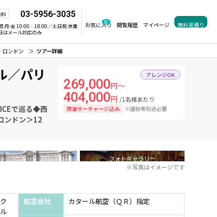
03-5956-3035
無料
0
お気に入り
閲覧履歴
マイページ
無料見積り
間:
月-金 10:00‐18:00／土日祝 休業
日はメール対応のみ
・ロンドン
ツアー詳細
ル／パリ
アレンジOK
269,000
円～
404,000
円
/1名様あたり
CEで巡る◆西
燃油サーチャージ込み
※諸税等別途必要
ロンドン＞12
フォトギャラリー
※写真はイメージです
ク
航空会社
カタール航空（ＱＲ）指定
ル