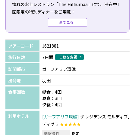
憧れの水上レストラン「The Falhumaa」にて、滞在中1
回限定の特別ディナーをご用意！
全て見る
1.前菜・メイン・デザートから選べる3コースディナー
2.お食事を特別なひとときに演出するテーブルセットアッ
プ
ツアーコード
J621881
3.ライトに集まる魚たちを楽しめるテラス先端席を確約
旅行日数
7日間
日数を変更
※3コースディナーの日本語メニューはご出発前にお渡し
訪問都市
ガーフアリフ環礁
いたします
※ディナー実施日の指定はできません
出発地
羽田
※悪天候時は安全上の理由により、テラス先端席をご利用
食事回数
朝食：4回
いただけない場合があります
昼食：3回
※2026年6月2日以降の新規予約が対象となります
夕食：4回
利用ホテル
ガーフアリフ環礁
ザ レジデンス モルディブ,
☆★今だけのスペシャル特典★☆
ディグラ
★★★★★
・約90分間ドルフィンクルーズ（滞在中1回/週3回催行
月・水・金）
選択条件
指定