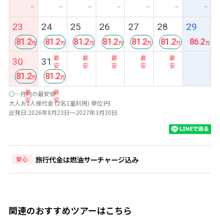
ー
ー
ー
ー
ー
ー
ー
23
24
25
26
27
28
29
81.2
81.2
81.2
81.2
81.2
81.2
86.2
最
最
最
最
最
最
30
31
安
安
安
安
安
安
81.2
81.2
最
最
○
…月内の最安値
安
安
大人お1人様代金 (2名1室利用) 単位:円
出発日:2026年8月23日～2027年3月30日
旅行代金は燃油サーチャージ込み
安心
関連のおすすめツアーはこちら