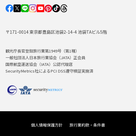
〒171-0014 東京都豊島区池袋2-14-4 池袋TAビル5階
観光庁長官登録旅行業第1949号（第1種）
一般社団法人日本旅行業協会（JATA）正会員
国際航空運送協会（IATA）公認代理店
SecurityMetrics社によるPCI DSS遵守検証実施済
個人情報保護方針
旅行業約款・条件書