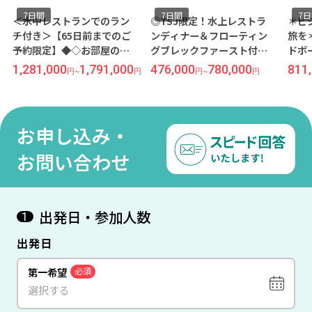
7日間
7日間
7
＜水中レストランでのラン
◎TSJ限定！水上レストラ
＊ビ
チ付き＞【65日前までのご
ンディナー＆フローティン
旅を
予約限定】◆◇お部屋の広
グブレックファースト付き
ドボ
さ300㎡超えの高級リゾート
◎『ザ レジデンスモルディ
ンド
1,281,000
1,791,000
476,000
780,000
811
円
~
円
円
~
円
◇◆『クダドゥ プライベー
ブ ディグラ（サンライズ側
ルデ
トアイランド（オーシャン
プール付き水上ヴィラ／オ
ヴィ
プールレジデンス1ベッドル
ールインクルーシブ）』に
シブ
ーム／オールインクルーシ
滞在 成田発着 カタール航空
リラ
お申し込み・
ブ）』に滞在 成田発着 シン
利用 モルディブ7日間
ブ7
ガポール航空利用 モルディ
お問い合わせ
ブ7日間
出発日・参加人数
1
出発日
第一希望
必須