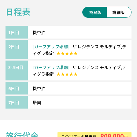
日程表
グレード：★★★★★
簡易版
詳細版
アクセス：空港から国内線とスピードボート
で約60分（マーレ1泊+リゾート泊）
※日本深夜発の場合はリゾート全泊
1日目
機中泊
2日目
ガーフアリフ環礁
ザ レジデンス モルディブ,デ
ィグラ指定
★★★★★
3-5日目
ガーフアリフ環礁
ザ レジデンス モルディブ,デ
ィグラ指定
★★★★★
6日目
機中泊
7日目
帰国
旅行代金
809,000
このツアーの最安値