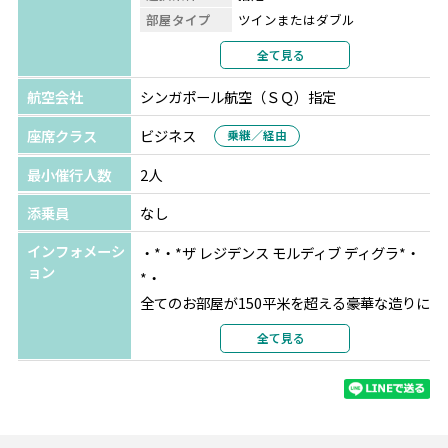
・フローティングブレックファースト（滞在中1回）
部屋タイプ
ツインまたはダブル
利用形態
2名1室利用
全て見る
☆★ハネムーン特典★☆
部屋カテゴリ
サンライズ側プール付き水上ヴ
・ワイン1本(到着時)
ィラ
航空会社
シンガポール航空（ＳＱ）指定
・ロマンティックベッドデコレーション及びバスデコレー
座席クラス
ビジネス
乗継／経由
ション
・フォトシューティング（30分-プロのカメラマンが撮
最小催行人数
2人
影、編集後写真データ10枚をUSBにてお渡し）
添乗員
なし
・ドローン撮影（10分、ホテルスタッフが担当、動画デー
タ3分をお客様のe-mailにご送付）など
インフォメーシ
・*・*ザ レジデンス モルディブ ディグラ*・
ョン
*・
※12ヵ月以内に入籍された方が対象となり、チェックイン
全てのお部屋が150平米を超える豪華な造りに
の際に証明書の提示が必要です。
なっているのが魅力。モルディブは1島1リゾ
全て見る
※ご予約時にハネムーンの旨をご申告ください(ご予約後
ートが主流ですが、ここなら隣の島"ファルマ
の申し出は不可)。
ーフシ"と自由に行き来できちゃうんです。2
※全て滞在中1回のご提供となります。
つの島を繋ぐ全長約1㎞の桟橋は写真映え間違
いなし！