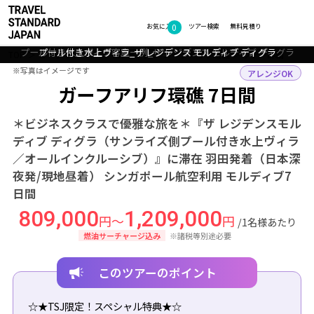
0
フォトギャラリー
お気に入り
ツアー検索
無料見積り
水上レストラン「The Falhumaa」_ザ レジデンス モルディブ ファルマ
プール付き水上ヴィラ客室一例_ザ レジデンス モルディブ ディグラ
プール付き水上ヴィラ_ザ レジデンス モルディブ ディグラ
インフィニティプール_ザ レジデンス モルディブ ディグラ
ーフシ
TOP
ビーチリゾート
モルディブ
ガーフアリフ環礁
ツアー詳細
※写真はイメージです
※写真はイメージです
アレンジOK
ガーフアリフ環礁 7日間
＊ビジネスクラスで優雅な旅を＊『ザ レジデンスモル
ディブ ディグラ（サンライズ側プール付き水上ヴィラ
／オールインクルーシブ）』に滞在 羽田発着（日本深
夜発/現地昼着） シンガポール航空利用 モルディブ7
日間
809,000
1,209,000
円～
円
/1名様あたり
燃油サーチャージ込み
※諸税等別途必要
このツアーのポイント
☆★TSJ限定！スペシャル特典★☆