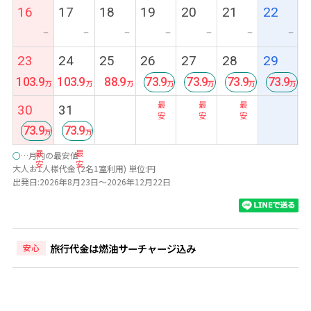
16
17
18
19
20
21
22
ー
ー
ー
ー
ー
ー
ー
23
24
25
26
27
28
29
103.9
103.9
88.9
73.9
73.9
73.9
73.9
最
最
最
最
30
31
安
安
安
安
73.9
73.9
最
最
○
…月内の最安値
安
安
大人お1人様代金 (2名1室利用) 単位:円
出発日:2026年8月23日～2026年12月22日
旅行代金は燃油サーチャージ込み
安心