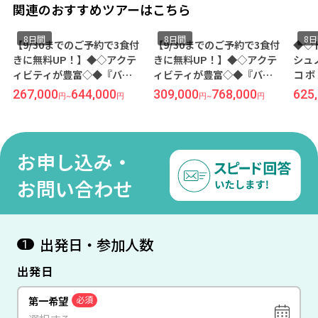
関連のおすすめツアーはこちら
8日間
8日間
8日間
【9/30までのご予約で3食付
【9/30までのご予約で3食付
◆◇ド
きに無料UP！】◆◇アクテ
きに無料UP！】◆◇アクテ
シュノ
ィビティが豊富◇◆『バン
ィビティが豊富◇◆『バン
コ ボド
ドス モルディブ（スタンダ
ドス モルディブ（デラック
き水上
267,000
644,000
309,000
768,000
625,0
円
~
円
円
~
円
ードビーチフロントルーム
スビーチフロントルーム／
き）』に
／夕・朝食付き）』に滞在
夕・朝食付き）』に滞在 関
ランカ航
羽田発着 シンガポール航空
空発着 シンガポール航空利
日間
利用 モルディブ8日間
用 モルディブ8日間
お申し込み・
お問い合わせ
出発日・参加人数
1
出発日
第一希望
必須