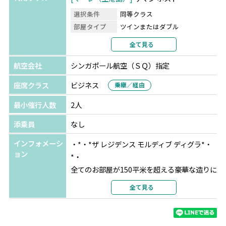
・約90分間ドルフィンクルーズ（滞在中1回/週3回催行
選択条件
同等クラス
月・水・金）
部屋タイプ
ツインまたはダブル
・フローティングブレックファースト（滞在中1回）
利用形態
2名1室利用
全て見る
部屋カテゴリ
指定なし
☆★ハネムーン特典★☆
航空会社
シンガポール航空（ＳＱ）指定
ガーフアリフ環礁
ザ レジデンス モルディブ,
・ワイン1本(到着時)
ディグラ
★★★★★
座席クラス
ビジネス
乗継／経由
・ロマンティックベッドデコレーション及びバスデコレー
選択条件
指定
ション
最小催行人数
2人
部屋タイプ
ツインまたはダブル
・フォトシューティング（30分-プロのカメラマンが撮
利用形態
2名1室利用
添乗員
なし
影、編集後写真データ10枚をUSBにてお渡し）
部屋カテゴリ
サンライズ側プール付き水上ヴ
・ドローン撮影（10分、ホテルスタッフが担当、動画デー
インフォメーシ
・*・*ザ レジデンス モルディブ ディグラ*・
ィラ
タ3分をお客様のe-mailにご送付）など
ョン
*・
全てのお部屋が150平米を超える豪華な造りに
※12ヵ月以内に入籍された方が対象となり、チェックイン
なっているのが魅力。モルディブは1島1リゾ
全て見る
の際に証明書の提示が必要です。
ートが主流ですが、ここなら隣の島"ファルマ
※ご予約時にハネムーンの旨をご申告ください(ご予約後
ーフシ"と自由に行き来できちゃうんです。2
の申し出は不可)。
つの島を繋ぐ全長約1㎞の桟橋は写真映え間違