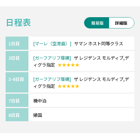
※全て滞在中1回のご提供となります。
いなし！
日程表
グレード：★★★★★
簡易版
詳細版
アクセス：空港から国内線とスピードボート
で約60分（マーレ1泊+リゾート泊）
※日本深夜発の場合はリゾート全泊
1日目
マーレ（空港島）
サマン ホスト同等クラス
2日目
ガーフアリフ環礁
ザ レジデンス モルディブ,デ
ィグラ指定
★★★★★
3-6日目
ガーフアリフ環礁
ザ レジデンス モルディブ,デ
ィグラ指定
★★★★★
7日目
機中泊
8日目
帰国