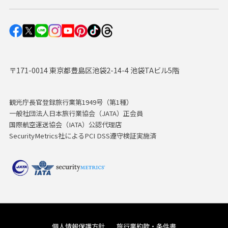
〒171-0014 東京都豊島区池袋2-14-4 池袋TAビル5階
観光庁長官登録旅行業第1949号（第1種）
一般社団法人日本旅行業協会（JATA）正会員
国際航空運送協会（IATA）公認代理店
SecurityMetrics社によるPCI DSS遵守検証実施済
個人情報保護方針
旅行業約款・条件書