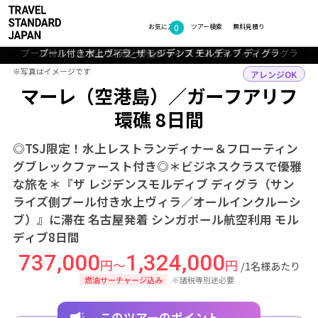
0
フォトギャラリー
お気に入り
ツアー検索
無料見積り
水上レストラン「The Falhumaa」_ザ レジデンス モルディブ ファルマ
プール付き水上ヴィラ客室一例_ザ レジデンス モルディブ ディグラ
プール付き水上ヴィラ_ザ レジデンス モルディブ ディグラ
インフィニティプール_ザ レジデンス モルディブ ディグラ
ザ レジデンス モルディブ ディグラ
ーフシ
TOP
ビーチリゾート
モルディブ
マーレ（空港島）・ガーフアリフ環礁
※写真はイメージです
※写真はイメージです
アレンジOK
マーレ（空港島）／ガーフアリフ
環礁 8日間
◎TSJ限定！水上レストランディナー＆フローティン
グブレックファースト付き◎＊ビジネスクラスで優雅
な旅を＊『ザ レジデンスモルディブ ディグラ（サン
ライズ側プール付き水上ヴィラ／オールインクルーシ
ブ）』に滞在 名古屋発着 シンガポール航空利用 モル
ディブ8日間
737,000
1,324,000
円～
円
/1名様あたり
燃油サーチャージ込み
※諸税等別途必要
このツアーのポイント