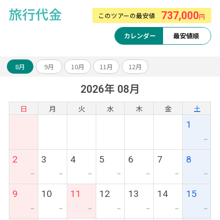
旅行代金
737,000
このツアーの最安値
円
カレンダー
最安値順
8月
9月
10月
11月
12月
2026年 08月
日
月
火
水
木
金
土
1
ー
2
3
4
5
6
7
8
ー
ー
ー
ー
ー
ー
ー
9
10
11
12
13
14
15
ー
ー
ー
ー
ー
ー
ー