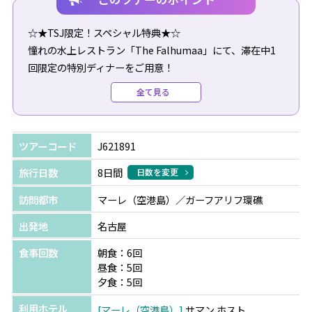
☆★TSJ限定！スペシャル特典★☆
憧れの水上レストラン「The Falhumaa」にて、滞在中1
回限定の特別ディナーをご用意！
全て見る
1.前菜・メイン・デザートから選べる3コースディナー
2.お食事を特別なひとときに演出するテーブルセットアッ
プ
ツアーコード
J621891
3.ライトに集まる魚たちを楽しめるテラス先端席を確約
旅行日数
8日間
日数を変更
※3コースディナーの日本語メニューはご出発前にお渡し
訪問都市
マーレ（空港島）／ガーフアリフ環礁
いたします
※ディナー実施日の指定はできません
出発地
名古屋
※悪天候時は安全上の理由により、テラス先端席をご利用
食事回数
朝食：6回
いただけない場合があります
昼食：5回
※2026年6月2日以降の新規予約が対象となります
夕食：5回
利用ホテル
マーレ（空港島）
サマン ホスト
☆★今だけのスペシャル特典★☆