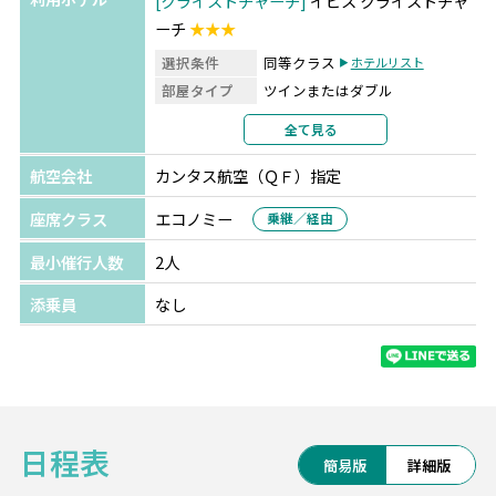
クライストチャーチ
イビス クライストチャ
ーチ
★★★
選択条件
同等クラス
ホテルリスト
部屋タイプ
ツインまたはダブル
利用形態
2名1室利用
全て見る
部屋カテゴリ
指定なし
航空会社
カンタス航空（ＱＦ）指定
テカポ湖
ザ ゴッドレー ホテル
★★★
選択条件
同等クラス
座席クラス
エコノミー
ホテルリスト
乗継／経由
部屋タイプ
ツインまたはダブル
最小催行人数
2人
利用形態
2名1室利用
部屋カテゴリ
指定なし
添乗員
なし
マウントクック
ハーミテイジ ホテル
★★★★
選択条件
同等クラス
ホテルリスト
部屋タイプ
ツインまたはダブル
日程表
利用形態
2名1室利用
簡易版
詳細版
部屋カテゴリ
指定なし