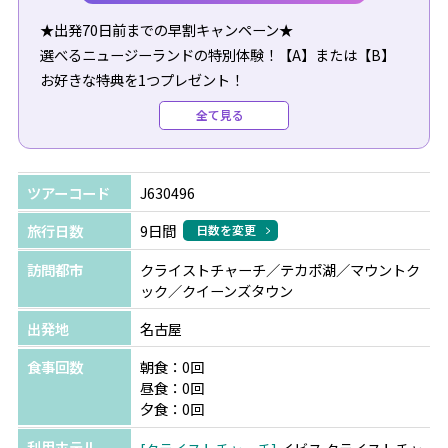
★出発70日前までの早割キャンペーン★
選べるニュージーランドの特別体験！【A】または【B】
お好きな特典を1つプレゼント！
全て見る
【A】自然に囲まれたホテルでの朝食（1泊分）
「マウントクック」または「テカポ湖」から、いずれか1
ヵ所をお選びいただけます。
ツアーコード
J630496
【B】星空観賞ツアーにご招待（滞在中1回）
旅行日数
9日間
日数を変更
「テカポ湖」または「クイーンズタウン」から、いずれか
訪問都市
クライストチャーチ／テカポ湖／マウントク
1ヵ所をお選びいただけます。
ック／クイーンズタウン
出発地
名古屋
【追加料金でお手配可能です】
●ミルフォードサウンド観光：25,500円～（おひとり様あ
食事回数
朝食：0回
たり）
昼食：0回
※日付によって料金が変動します。詳しくはお問い合わせ
夕食：0回
ください。
利用ホテル