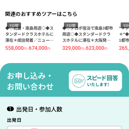
関連のおすすめツアーはこちら
9日間
9日間
9日間
◆◇北島・南島周遊◇◆ス
◆◇テカポ宿泊で南島3都市
*＊テカ
タンダードクラスホテルに
周遊◇◆スタンダードクラ
＊*◆◇
滞在＊成田発着／ニュージ
スホテルに滞在＊大阪発東
1都市満
ーランド航空プレミアムエ
京経由／カンタス航空利用
ストチャ
558,000
674,000
329,000
623,000
265,00
円
~
円
円
~
円
コノミー利用 クライストチ
クライストチャーチ＆クイ
滞在＊羽
ャーチ＆テカポ湖＆マウン
ーンズタウン9日間
航空利用
トクック＆クイーンズタウ
チ9日間
ン＆オークランド9日間
お申し込み・
お問い合わせ
出発日・参加人数
1
出発日