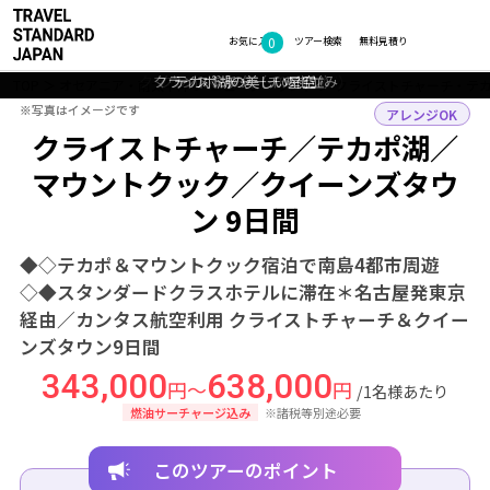
0
フォトギャラリー
お気に入り
ツアー検索
無料見積り
クライストチャーチ（イメージ）
マウントクック（イメージ）
クライストチャーチの街並み
クライストチャーチの眺め
テカポ湖の美しい星空
TOP
オセアニア・南太平洋
ニュージーランド
クライストチャーチ・テ
※写真はイメージです
※写真はイメージです
アレンジOK
クライストチャーチ／テカポ湖／
マウントクック／クイーンズタウ
ン 9日間
◆◇テカポ＆マウントクック宿泊で南島4都市周遊
◇◆スタンダードクラスホテルに滞在＊名古屋発東京
経由／カンタス航空利用 クライストチャーチ＆クイー
ンズタウン9日間
343,000
638,000
円～
円
/1名様あたり
燃油サーチャージ込み
※諸税等別途必要
このツアーのポイント