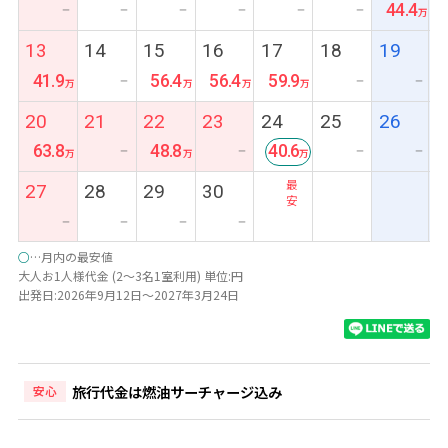
44.4
ー
ー
ー
ー
ー
ー
13
14
15
16
17
18
19
41.9
56.4
56.4
59.9
ー
ー
ー
20
21
22
23
24
25
26
63.8
48.8
40.6
ー
ー
ー
ー
最
27
28
29
30
安
ー
ー
ー
ー
○
…月内の最安値
大人お1人様代金 (2～3名1室利用) 単位:円
出発日:2026年9月12日～2027年3月24日
旅行代金は燃油サーチャージ込み
安心