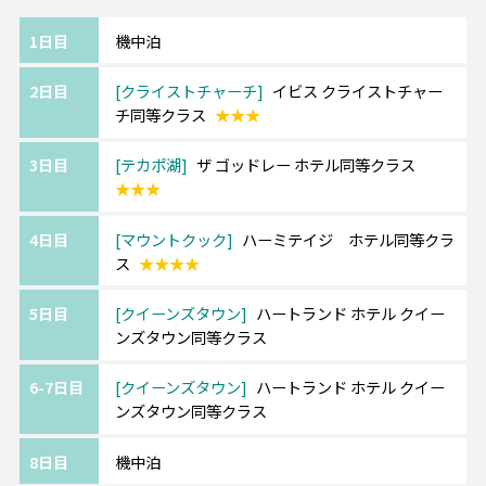
クイーンズタウン
ハートランド ホテル クイ
1日目
機中泊
ーンズタウン
選択条件
同等クラス
ホテルリスト
2日目
クライストチャーチ
イビス クライストチャー
部屋タイプ
ツインまたはダブル
チ同等クラス
★★★
利用形態
2名1室利用
3日目
テカポ湖
ザ ゴッドレー ホテル同等クラス
部屋カテゴリ
指定なし
★★★
4日目
マウントクック
ハーミテイジ ホテル同等クラ
ス
★★★★
5日目
クイーンズタウン
ハートランド ホテル クイー
ンズタウン同等クラス
6-7日目
クイーンズタウン
ハートランド ホテル クイー
ンズタウン同等クラス
8日目
機中泊