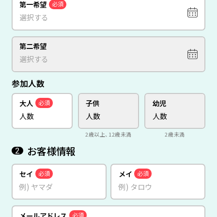
第一希望
必須
第二希望
参加人数
大人
子供
幼児
必須
2歳以上、12歳未満
2歳未満
お客様情報
2
セイ
メイ
必須
必須
メールアドレス
必須