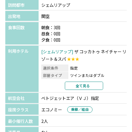
訪問都市
シェムリアップ
出発地
関空
食事回数
朝食：3回
昼食：0回
夕食：0回
利用ホテル
シェムリアップ
ザ コッカトゥ ネイチャー リ
ゾート＆スパ
★★★
選択条件
指定
部屋タイプ
ツインまたはダブル
利用形態
2名1室利用
全て見る
部屋カテゴリ
指定なし
航空会社
ベトジェットエア（ＶＪ）指定
座席クラス
エコノミー
乗継／経由
最小催行人数
2人