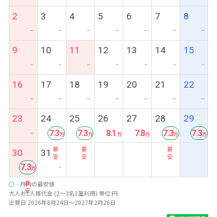
2
3
4
5
6
7
8
ー
ー
ー
ー
ー
ー
ー
9
10
11
12
13
14
15
ー
ー
ー
ー
ー
ー
ー
16
17
18
19
20
21
22
ー
ー
ー
ー
ー
ー
ー
23
24
25
26
27
28
29
7.3
7.3
8.1
7.8
7.3
7.3
ー
最
最
最
最
30
31
安
安
安
安
7.3
ー
最
○
…月内の最安値
安
大人お1人様代金 (2～3名1室利用) 単位:円
出発日:2026年8月24日～2027年2月26日