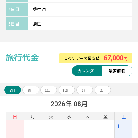
日本語スタッフ常駐で、ホスピタリティに定
4日目
機中泊
評がある3つ星ホテル。
メイン通りから一本入った場所にあり、花と
5日目
帰国
緑に囲まれていて静かにのんびりと過ごした
い方におすすめ。
人気買い物スポットのオールドマーケットま
では徒歩10分ほどで、便利な立地です。
旅行代金
67,000
このツアーの最安値
円
カレンダー
最安値順
～～旅のアレンジ自由自在～～
アンコールワット遺跡やベンメリア観光のオ
8月
9月
11月
12月
1月
2月
プショナルツアーや、ベトナムなどとの周遊
2026年 08月
アレンジも可能です。
お気軽にスタッフまでご相談ください！
日
月
火
水
木
金
土
1
ー