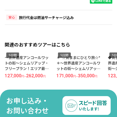
旅行代金は燃油サーチャージ込み
安心
関連のおすすめツアーはこちら
5日間
5日間
5
～世界遺産アンコールワッ
＊*☆気ままにひとり旅☆*
◆気
トの街～シェムリアップ・
＊～世界遺産アンコールワ
界遺
フリープラン！エリア最大
ットの街～シェムリアッ
街～
級のプールでリゾート気分
プ・フリープラン！街の中
ープ
127,000
262,000
171,000
350,000
123
円
~
円
円
~
円
を満喫『ソフィテル プーキ
心で優雅に滞在できる5ッ星
在が
ートラー』宿泊 5日間《成田
ホテル『パーク ハイアット
『ア
発／ベトジェット利用》●
シェムリアップ』宿泊 5日間
テル
受託手荷物20KG込み●
《成田発／ベトジェット利
ベト
お申し込み・
用》●受託手荷物20KG込み
●
お問い合わせ