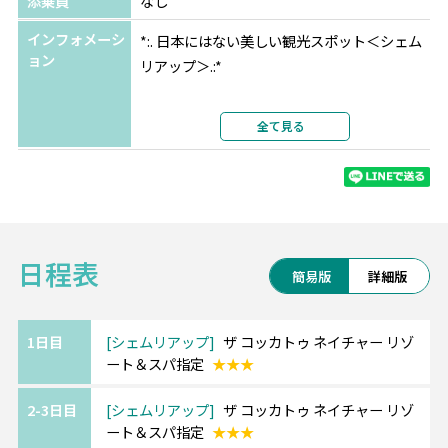
添乗員
なし
インフォメーシ
*:. 日本にはない美しい観光スポット＜シェム
ョン
リアップ＞.:*
大自然に囲まれた素晴らしい遺跡群がある街
全て見る
で、
有名なアンコールワットは1992年に世界遺産
に登録されており必見です。
朝日で池に映る逆さアンコールは幻想的…★
日程表
また、プノンバケン寺院は夕日が綺麗に見え
簡易版
詳細版
るスポットとして人気です。
1日目
シェムリアップ
ザ コッカトゥ ネイチャー リゾ
ート＆スパ指定
★★★
【ザ コッカトゥ ネイチャー リゾート＆ス
パ/The Cockatoo Nature Resort＆Spa/シェ
2-3日目
シェムリアップ
ザ コッカトゥ ネイチャー リゾ
ムリアップ】
ート＆スパ指定
★★★