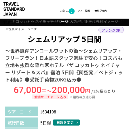
フォトギャラリー
0
お気に入り
ツアー検索
無料見積り
ザ コッカトゥ ネイチャー リゾート＆スパ：ホテル客室デラックスイメ
ザ コッカトゥ ネイチャー リゾート＆スパ：ホテルレストランイメージ
ザ コッカトゥ ネイチャー リゾート＆スパ：ホテルプールイメージ
ザ コッカトゥ ネイチャー リゾート＆スパ：ホテル外観イメージ
シェムリアップ：アンコールワット
ージ
TOP
アジア
カンボジア
シェムリアップ
ツアー詳細
※写真はイメージです
※写真はイメージです
アレンジOK
シェムリアップ 5日間
～世界遺産アンコールワットの街～シェムリアップ・
フリープラン！日本語スタッフ常駐で安心！コスパも
立地も抜群な隠れ家ホテル『ザ コッカトゥ ネイチャ
ー リゾート＆スパ』宿泊 5日間《関空発／ベトジェッ
ト利用》●受託手荷物20KG込み●
67,000
200,000
円～
円
/1名様あたり
燃油サーチャージ込み
※諸税等別途必要
ツアーコード
J634108
旅行日数
5日間
日数を変更