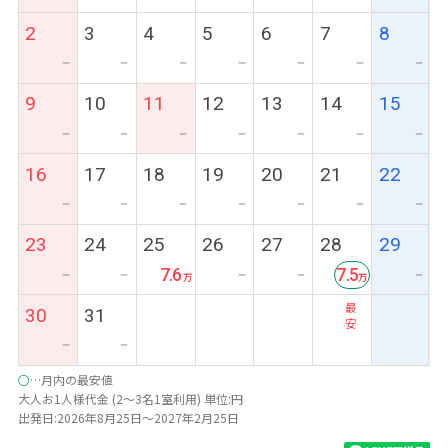
2
3
4
5
6
7
8
ー
ー
ー
ー
ー
ー
ー
9
10
11
12
13
14
15
ー
ー
ー
ー
ー
ー
ー
16
17
18
19
20
21
22
ー
ー
ー
ー
ー
ー
ー
23
24
25
26
27
28
29
7.6
7.5
ー
ー
ー
ー
ー
最
30
31
安
ー
ー
○
…月内の最安値
大人お1人様代金 (2～3名1室利用) 単位:円
出発日:2026年8月25日～2027年2月25日