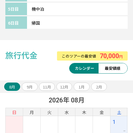
日本語スタッフ常駐で、ホスピタリティに定
5日目
機中泊
評がある3つ星ホテル。
メイン通りから一本入った場所にあり、花と
6日目
帰国
緑に囲まれていて静かにのんびりと過ごした
い方におすすめ。
人気買い物スポットのオールドマーケットま
では徒歩10分ほどで、便利な立地です。
旅行代金
70,000
このツアーの最安値
円
カレンダー
最安値順
～～旅のアレンジ自由自在～～
アンコールワット遺跡やベンメリア観光のオ
8月
9月
11月
12月
1月
2月
プショナルツアーや、ベトナムなどとの周遊
2026年 08月
アレンジも可能です。
お気軽にスタッフまでご相談ください！
日
月
火
水
木
金
土
1
ー