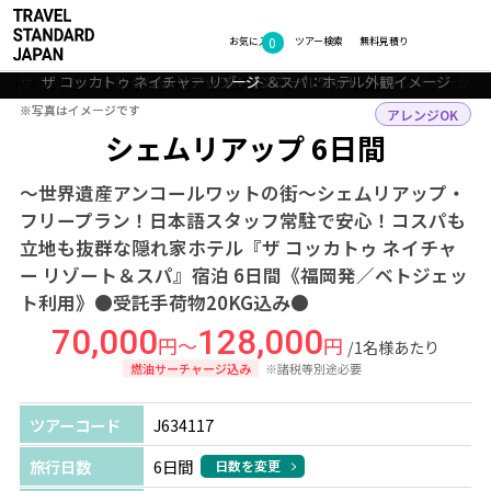
フォトギャラリー
0
お気に入り
ツアー検索
無料見積り
ザ コッカトゥ ネイチャー リゾート＆スパ：ホテル客室デラックスイメ
ザ コッカトゥ ネイチャー リゾート＆スパ：ホテルレストランイメージ
ザ コッカトゥ ネイチャー リゾート＆スパ：ホテル外観イメージ
シェムリアップ：アンコールワット
ージ
TOP
アジア
カンボジア
シェムリアップ
ツアー詳細
※写真はイメージです
※写真はイメージです
アレンジOK
シェムリアップ 6日間
～世界遺産アンコールワットの街～シェムリアップ・
フリープラン！日本語スタッフ常駐で安心！コスパも
立地も抜群な隠れ家ホテル『ザ コッカトゥ ネイチャ
ー リゾート＆スパ』宿泊 6日間《福岡発／ベトジェッ
ト利用》●受託手荷物20KG込み●
70,000
128,000
円～
円
/1名様あたり
燃油サーチャージ込み
※諸税等別途必要
ツアーコード
J634117
旅行日数
6日間
日数を変更