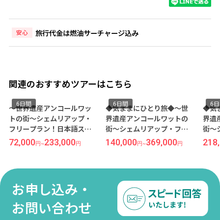
旅行代金は燃油サーチャージ込み
安心
関連のおすすめツアーはこちら
6日間
6日間
6
～世界遺産アンコールワッ
◆気ままにひとり旅◆～世
◆気
トの街～シェムリアップ・
界遺産アンコールワットの
界遺
フリープラン！日本語スタ
街～シェムリアップ・フリ
街～
ッフ常駐で安心！コスパも
ープラン！全室プライベー
ープ
72,000
233,000
140,000
369,000
218
円
~
円
円
~
円
立地も抜群な隠れ家ホテル
トバルコニー付きの5ッ星ホ
在が
『ザ コッカトゥ ネイチャー
テル『ソマデヴィ ブティッ
『ア
リゾート＆スパ』宿泊 6日間
ク＆リゾート』宿泊 6日間
テル
《関空発／ベトジェット利
《成田発／ベトナム航空利
語送
お申し込み・
用》●受託手荷物20KG込み
用》
トナ
●
お問い合わせ