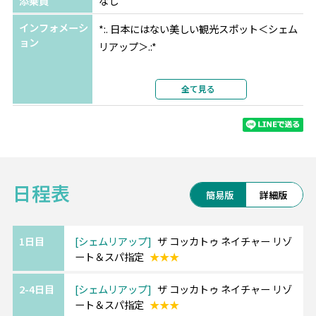
添乗員
なし
インフォメーシ
*:. 日本にはない美しい観光スポット＜シェム
ョン
リアップ＞.:*
大自然に囲まれた素晴らしい遺跡群がある街
全て見る
で、
有名なアンコールワットは1992年に世界遺産
に登録されており必見です。
朝日で池に映る逆さアンコールは幻想的…★
日程表
また、プノンバケン寺院は夕日が綺麗に見え
簡易版
詳細版
るスポットとして人気です。
1日目
シェムリアップ
ザ コッカトゥ ネイチャー リゾ
ート＆スパ指定
★★★
【ザ コッカトゥ ネイチャー リゾート＆ス
パ/The Cockatoo Nature Resort＆Spa/シェ
2-4日目
シェムリアップ
ザ コッカトゥ ネイチャー リゾ
ムリアップ】
ート＆スパ指定
★★★