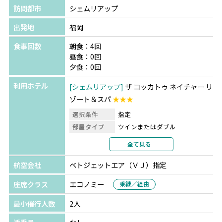
訪問都市
シェムリアップ
出発地
福岡
食事回数
朝食：4回
昼食：0回
夕食：0回
利用ホテル
シェムリアップ
ザ コッカトゥ ネイチャー リ
ゾート＆スパ
★★★
選択条件
指定
部屋タイプ
ツインまたはダブル
利用形態
2名1室利用
全て見る
部屋カテゴリ
指定なし
航空会社
ベトジェットエア（ＶＪ）指定
座席クラス
エコノミー
乗継／経由
最小催行人数
2人