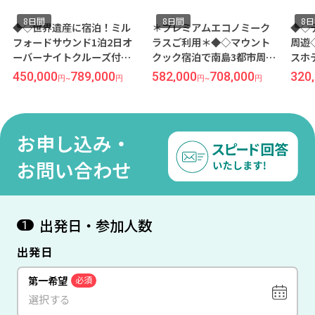
8日間
8日間
8日
◆◇世界遺産に宿泊！ミル
＊プレミアムエコノミーク
◆◇
フォードサウンド1泊2日オ
ラスご利用＊◆◇マウント
周遊
ーバーナイトクルーズ付き
クック宿泊で南島3都市周遊
スホ
◇◆スタンダードクラスホ
◇◆デラックスクラスホテ
田着
450,000
789,000
582,000
708,000
320,
円
~
円
円
~
円
テルに滞在＊成田発羽田着
ルに滞在＊成田発着／ニュ
ライ
／カンタス航空利用 クライ
ージーランド航空利用 クイ
ンズ
ストチャーチ＆クイーンズ
ーンズタウン＆クライスト
タウン8日間
チャーチ8日間
お申し込み・
お問い合わせ
出発日・参加人数
1
出発日
第一希望
必須