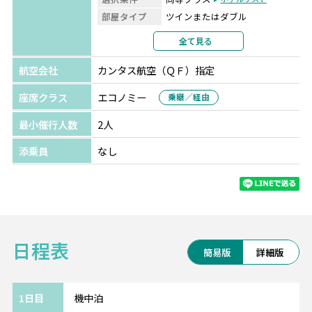
部屋タイプ
ツインまたはダブル
利用形態
2名1室利用
全て見る
部屋カテゴリ
指定なし
航空会社
カンタス航空（ＱＦ）指定
テカポ湖
ザ ゴッドレー ホテル
★★★
選択条件
同等クラス
座席クラス
エコノミー
ホテルリスト
乗継／経由
部屋タイプ
ツインまたはダブル
最小催行人数
2人
利用形態
2名1室利用
部屋カテゴリ
指定なし
添乗員
なし
クイーンズタウン
ハートランド ホテル クイ
ーンズタウン
選択条件
同等クラス
ホテルリスト
部屋タイプ
ツインまたはダブル
日程表
利用形態
2名1室利用
簡易版
詳細版
部屋カテゴリ
指定なし
1日目
機中泊