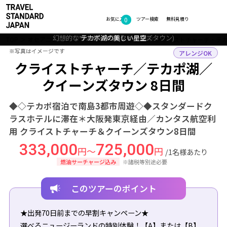
0
フォトギャラリー
お気に入り
ツアー検索
無料見積り
幻想的なワカティプ湖(クイーンズタウン)
クライストチャーチ（イメージ）
クライストチャーチの眺め
テカポ湖の美しい星空
TOP
オセアニア・南太平洋
ニュージーランド
クライストチャーチ・テ
※写真はイメージです
※写真はイメージです
アレンジOK
クライストチャーチ／テカポ湖／
クイーンズタウン 8日間
◆◇テカポ宿泊で南島3都市周遊◇◆スタンダードク
ラスホテルに滞在＊大阪発東京経由／カンタス航空利
用 クライストチャーチ＆クイーンズタウン8日間
333,000
725,000
円～
円
/1名様あたり
燃油サーチャージ込み
※諸税等別途必要
このツアーのポイント
★出発70日前までの早割キャンペーン★
選べるニュージーランドの特別体験！【A】または【B】