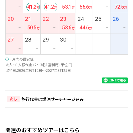
安
41.2
41.2
53.1
56.6
72.5
ー
ー
最
最
20
21
22
23
24
25
26
安
安
50.5
53.6
44.6
ー
ー
ー
ー
27
28
29
30
ー
ー
ー
ー
○
…月内の最安値
大人お1人様代金 (2～3名1室利用) 単位:円
出発日:2026年9月12日～2027年3月25日
旅行代金は燃油サーチャージ込み
安心
関連のおすすめツアーはこちら