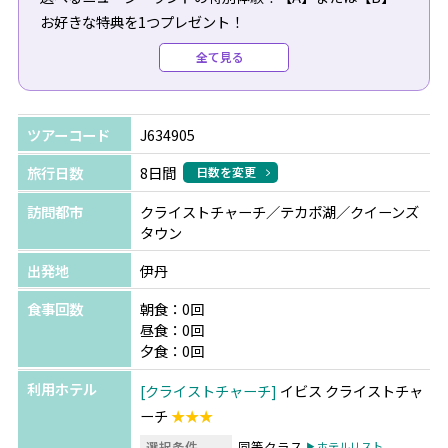
お好きな特典を1つプレゼント！
全て見る
【A】自然に囲まれたホテルでの朝食（1泊分）
「マウントクック」または「テカポ湖」から、いずれか1
ヵ所をお選びいただけます。
ツアーコード
J634905
【B】星空観賞ツアーにご招待（滞在中1回）
旅行日数
8日間
日数を変更
「テカポ湖」または「クイーンズタウン」から、いずれか
訪問都市
クライストチャーチ／テカポ湖／クイーンズ
1ヵ所をお選びいただけます。
タウン
出発地
伊丹
【追加料金でお手配可能です】
●ミルフォードサウンド観光：25,500円～（おひとり様あ
食事回数
朝食：0回
たり）
昼食：0回
※日付によって料金が変動します。詳しくはお問い合わせ
夕食：0回
ください。
利用ホテル
クライストチャーチ
イビス クライストチャ
ーチ
★★★
選択条件
同等クラス
ホテルリスト