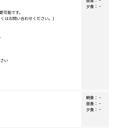
昼食：
−
夕食：
−
更可能です。
くはお問い合わせください。)
。
ださい
朝食：
−
昼食：
−
夕食：
−