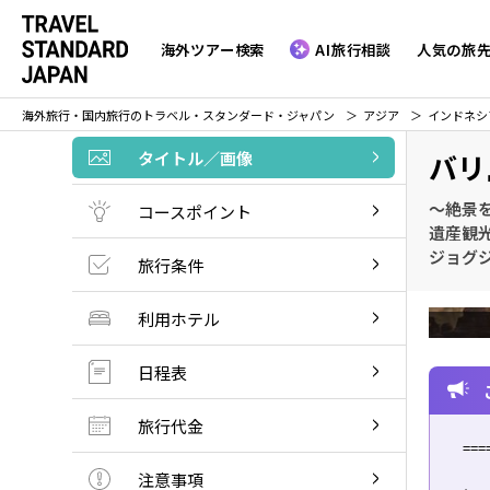
海外ツアー検索
AI旅行相談
人気の旅
海外旅行・国内旅行のトラベル・スタンダード・ジャパン
アジア
インドネシ
タイトル／画像
バリ
～絶景
コースポイント
遺産観光
ジョグジ
旅行条件
利用ホテル
日程表
旅行代金
===
～
注意事項