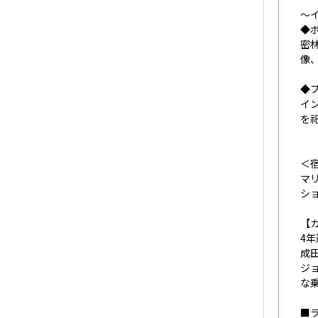
～
◆
密
像
◆
イ
を
＜宿
マ
シ
【
4
成
ジ
な
■