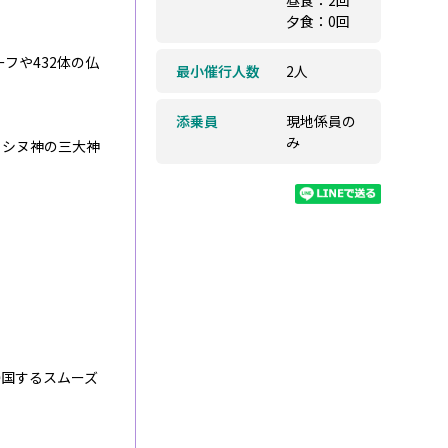
昼食：2回
夕食：0回
フや432体の仏
最小催行人数
2人
添乗員
現地係員の
み
ィシヌ神の三大神
♪
帰国するスムーズ