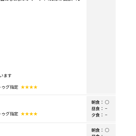
います
 トゥグ指定
★★★★
朝食：
○
昼食：
−
 トゥグ指定
★★★★
夕食：
−
朝食：
○