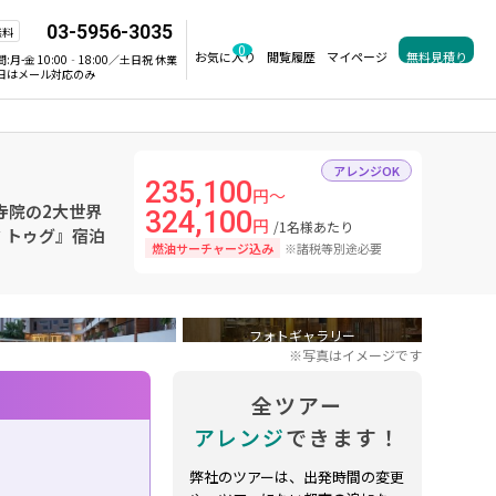
03-5956-3035
無料
0
お気に入り
閲覧履歴
マイページ
無料見積り
間:
月-金 10:00‐18:00／土日祝 休業
日はメール対応のみ
アレンジOK
235,100
円～
寺院の2大世界
324,100
円
/1名様あたり
 トゥグ』宿泊
燃油サーチャージ込み
※諸税等別途必要
フォトギャラリー
※写真はイメージです
全ツアー
アレンジ
できます！
弊社のツアーは、出発時間の変更