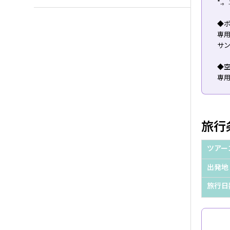
*.。
◆
専
サ
◆
専
旅行
ツアー
出発地
旅行日