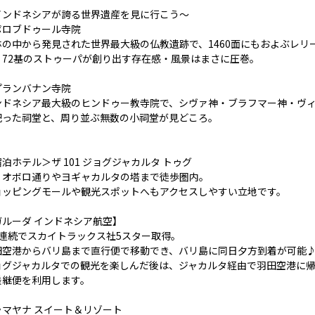
インドネシアが誇る世界遺産を見に行こう～
ボロブドゥール寺院
林の中から発見された世界最大級の仏教遺跡で、1460面にもおよぶレリー
、72基のストゥーパが創り出す存在感・風景はまさに圧巻。
プランバナン寺院
ンドネシア最大級のヒンドゥー教寺院で、シヴァ神・ブラフマー神・ヴ
祀った祠堂と、周り並ぶ無数の小祠堂が見どころ。
泊ホテル＞ザ 101 ジョグジャカルタ トゥグ
リオボロ通りやヨギャカルタの塔まで徒歩圏内。
ョッピングモールや観光スポットへもアクセスしやすい立地です。
ガルーダ インドネシア航空】
年連続でスカイトラックス社5スター取得。
田空港からバリ島まで直行便で移動でき、バリ島に同日夕方到着が可能
ョグジャカルタでの観光を楽しんだ後は、ジャカルタ経由で羽田空港に
乗継便を利用します。
ラマヤナ スイート＆リゾート