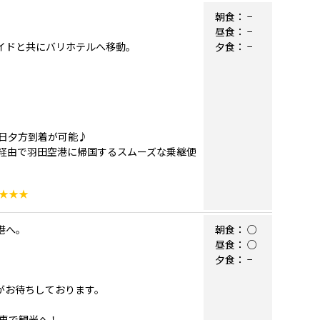
朝食：
−
昼食：
−
ガイドと共にバリホテルへ移動。
夕食：
−
日夕方到着が可能♪
経由で羽田空港に帰国するスムーズな乗継便
★★★
港へ。
朝食：
○
昼食：
○
夕食：
−
ドがお待ちしております。
車で観光へ！