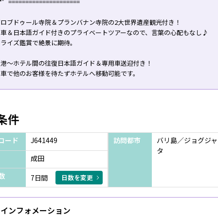
.*゜=====================
ボロブドゥール寺院＆プランバナン寺院の2大世界遺産観光付き！
用車＆日本語ガイド付きのプライベートツアーなので、言葉の心配もなし♪
ンライズ鑑賞で絶景に期待。
空港～ホテル間の往復日本語ガイド＆専用車送迎付き！
用車で他のお客様を待たずホテルへ移動可能です。
条件
コード
J641449
訪問都市
バリ島／ジョグジャ
タ
成田
数
7日間
日数を変更
インフォメーション