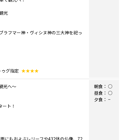
観光
ブラフマー神・ヴィシヌ神の三大神を祀っ
 トゥグ指定
★★★★
観光へ～
朝食：
○
昼食：
○
夕食：
−
タート！
面にもおよぶレリーフや432体の仏像、72