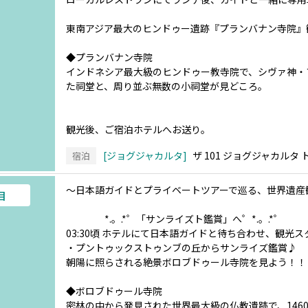
東南アジア最大のヒンドゥー遺跡『プランバナン寺院』
◆プランバナン寺院
インドネシア最大級のヒンドゥー教寺院で、シヴァ神・
た祠堂と、周り並ぶ無数の小祠堂が見どころ。
観光後、ご宿泊ホテルへお送り。
ジョグジャカルタ
ザ 101 ジョグジャカルタ
宿泊
～日本語ガイドとプライベートツアーで巡る、世界遺産
目
*.。.*゜「サンライズト鑑賞」へ゜*.。.*゜
03:30頃 ホテルにて日本語ガイドと待ち合わせ、観光ス
・プントゥックストゥンブの丘からサンライズ鑑賞♪
朝陽に照らされる絶景ボロブドゥール寺院を見よう！！
◆ボロブドゥール寺院
密林の中から発見された世界最大級の仏教遺跡で、1460