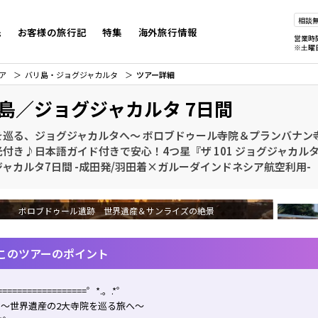
相談
先
お客様の旅行記
特集
海外旅行情報
営業時
※土曜
ア
バリ島・ジョグジャカルタ
ツアー詳細
島／ジョグジャカルタ 7日間
を巡る、ジョグジャカルタへ～ ボロブドゥール寺院＆プランバナン
付き♪日本語ガイド付きで安心！4つ星『ザ 101 ジョグジャカルタ
ャカルタ7日間 -成田発/羽田着×ガルーダインドネシア航空利用-
ボロブドゥール遺跡 世界遺産＆サンライズの絶景
このツアーのポイント
==================゜*.。.*゜
世界遺産の2大寺院を巡る旅へ～