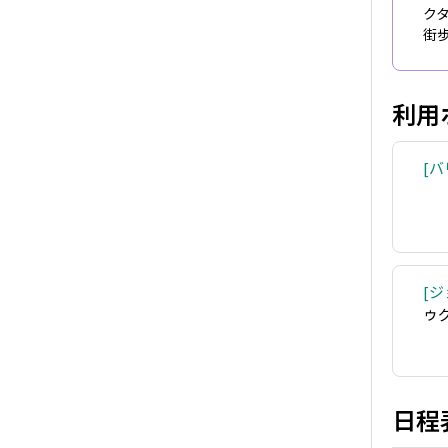
ク
街
利用
バ
ジ
ゥ
日程