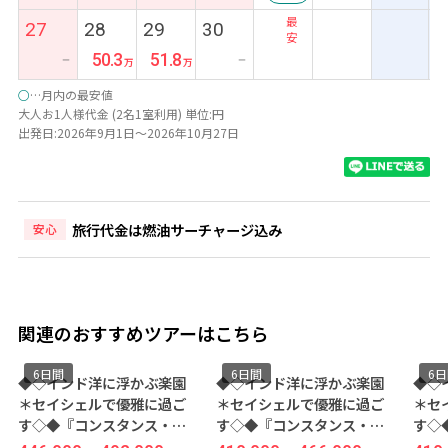
最
27
28
29
30
安
50.3
51.8
ー
ー
○
…月内の最安値
大人お1人様代金 (2名1室利用) 単位:円
出発日:2026年9月1日～2026年10月27日
旅行代金は燃油サーチャージ込み
安心
関連のおすすめツアーはこちら
6日間
6日間
6
◆◇インド洋に浮かぶ楽園
◆◇インド洋に浮かぶ楽園
◆◇
＊セイシェルで優雅に過ご
＊セイシェルで優雅に過ご
＊セ
す◇◆『コンスタンス・エ
す◇◆『コンスタンス・エ
す◇
フェリア（ジュニアスイー
フェリア（ジュニアスイー
フェ