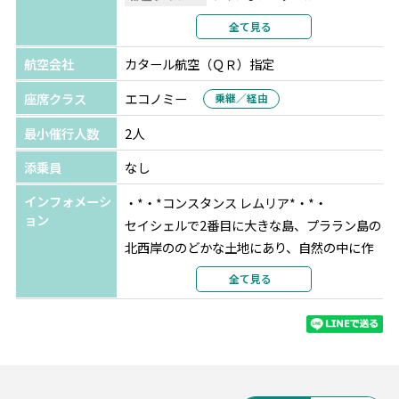
クレジットはホテル内レストラン・バーでのご飲食、スパ
利用形態
2名1室利用
全て見る
にてご利用いただけます。
部屋カテゴリ
ジュニアスイート
（利用されない場合も払い戻しはできません）
航空会社
カタール航空（ＱＲ）指定
座席クラス
エコノミー
乗継／経由
最小催行人数
2人
添乗員
なし
インフォメーシ
・*・*コンスタンス レムリア*・*・
ョン
セイシェルで2番目に大きな島、プララン島の
北西岸ののどかな土地にあり、自然の中に作
られた隠れた楽園のようなリゾート。2016年
全て見る
に大規模な改装を終え、モダンを取り入れた
設計により、ラグジュアリーと快適さを実現
しています。セイシェル唯一の18ホールのゴ
ルフコース、豊富なダイビングスポットをは
じめ、海に流れこむような自然を意識したデ