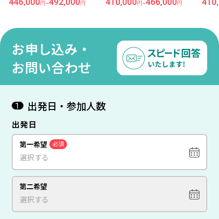
446,000
492,000
410,000
466,000
410
円
~
円
円
~
円
ト／夕・朝食付き）』に滞
ト／夕・朝食付き）』に滞
ト／
在 羽田発着 エミレーツ航空
在 関空発着 カタール航空利
在 
利用 セイシェル6日間
用 セイシェル6日間
利用
お申し込み・
お問い合わせ
出発日・参加人数
1
出発日
第一希望
必須
第二希望