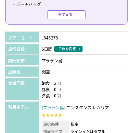
・ビーチバッグ
・スパークリングワイン
全て見る
・チョコレート
・フルーツバスケット
・バスセレモニー、ターンダウン
ツアーコード
J646278
※入籍後12ヶ月以内、またはアニバーサリー前後6か月以
旅行日数
6日間
日数を変更
内の方が対象となり、ご予約時もしくは、チェックインの
訪問都市
プララン島
際に証明書の提出が必要です。
※ご予約時に必ずハネムーン（結婚記念日）の旨をご申告
出発地
関空
ください(ご予約後の申し出は不可)。
食事回数
朝食：3回
※全て滞在中1回のご提供となります。
昼食：0回
夕食：0回
【2026年5月1日～7月15日限定☆★ハネムーン特典・結婚
利用ホテル
プララン島
コンスタンス レムリア
記念日特典】
★★★★★
・1泊1室につき50ユーロのリゾートクレジットをプレゼン
選択条件
指定
ト
部屋タイプ
ツインまたはダブル