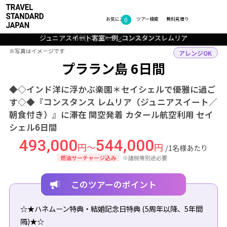
0
フォトギャラリー
お気に入り
ツアー検索
無料見積り
ジュニアスイート客室一例_コンスタンスレムリア
レストラン_コンスタンスレムリア
外観_コンスタンスレムリア
プララン島の美しいビーチ
TOP
ビーチリゾート
セイシェル
プララン島
ツアー詳細
※写真はイメージです
※写真はイメージです
アレンジOK
プララン島 6日間
◆◇インド洋に浮かぶ楽園＊セイシェルで優雅に過ご
す◇◆『コンスタンス レムリア（ジュニアスイート／
朝食付き）』に滞在 関空発着 カタール航空利用 セイ
シェル6日間
493,000
544,000
円～
円
/1名様あたり
燃油サーチャージ込み
※諸税等別途必要
このツアーのポイント
☆★ハネムーン特典・結婚記念日特典 (5周年以降、5年間
隔)★☆