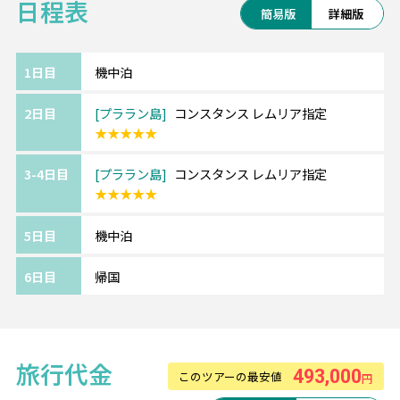
日程表
ザインのプールなど、贅沢なひとときを過ご
簡易版
詳細版
せる場所です。
グレード：★★★★★
1日目
機中泊
アクセス：フェリーにてプララン島へ移動
2日目
プララン島
コンスタンス レムリア指定
（約1時間）+車で約5分
★★★★★
3-4日目
プララン島
コンスタンス レムリア指定
★★★★★
5日目
機中泊
6日目
帰国
旅行代金
493,000
このツアーの最安値
円