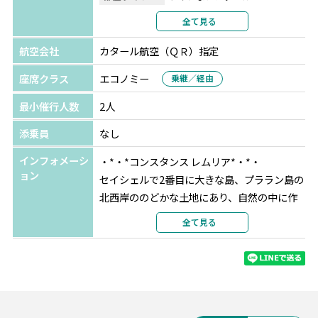
クレジットはホテル内レストラン・バーでのご飲食、スパ
利用形態
2名1室利用
全て見る
にてご利用いただけます。
部屋カテゴリ
ジュニアスイート
（利用されない場合も払い戻しはできません）
航空会社
カタール航空（ＱＲ）指定
座席クラス
エコノミー
乗継／経由
最小催行人数
2人
添乗員
なし
インフォメーシ
・*・*コンスタンス レムリア*・*・
ョン
セイシェルで2番目に大きな島、プララン島の
北西岸ののどかな土地にあり、自然の中に作
られた隠れた楽園のようなリゾート。2016年
全て見る
に大規模な改装を終え、モダンを取り入れた
設計により、ラグジュアリーと快適さを実現
しています。セイシェル唯一の18ホールのゴ
ルフコース、豊富なダイビングスポットをは
じめ、海に流れこむような自然を意識したデ