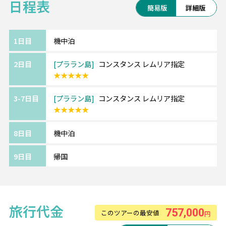
日程表
ザインのプールなど、贅沢なひとときを過ご
簡易版
詳細版
せる場所です。
グレード：★★★★★
1日目
機中泊
アクセス：フェリーにてプララン島へ移動
2日目
プララン島
コンスタンス レムリア指定
（約1時間）+車で約5分
★★★★★
3-7日目
プララン島
コンスタンス レムリア指定
★★★★★
8日目
機中泊
9日目
帰国
旅行代金
757,000
このツアーの最安値
円