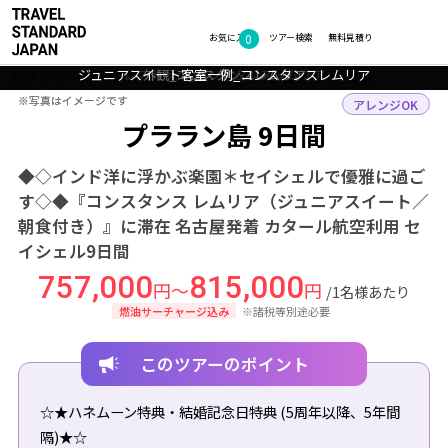
0
フォトギャラリー
お気に入り
ツアー検索
無料見積り
ジュニアスイート客室一例_コンスタンスレムリア
レストラン_コンスタンスレムリア
レストラン_コンスタンスレムリア
外観_コンスタンスレムリア
プララン島の美しいビーチ
TOP
ビーチリゾート
セイシェル
プララン島
ツアー詳細
※写真はイメージです
※写真はイメージです
アレンジOK
プララン島 9日間
◆◇インド洋に浮かぶ楽園＊セイシェルで優雅に過ご
す◇◆『コンスタンス レムリア（ジュニアスイート／
朝食付き）』に滞在 名古屋発着 カタール航空利用 セ
イシェル9日間
757,000
815,000
円～
円
/1名様あたり
燃油サーチャージ込み
※諸税等別途必要
このツアーのポイント
☆★ハネムーン特典・結婚記念日特典 (5周年以降、5年間
隔)★☆