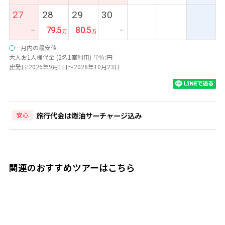
27
28
29
30
79.5
80.5
ー
ー
○
…月内の最安値
大人お1人様代金 (2名1室利用) 単位:円
出発日:2026年9月1日～2026年10月23日
旅行代金は燃油サーチャージ込み
安心
関連のおすすめツアーはこちら
9日間
◆◇インド洋に浮かぶ楽園＊セイシェルで優雅に過ごす
◇◆『コンスタンス レムリア（ジュニアスイート／朝食付
き）』に滞在 成田発着 カタール航空利用 セイシェル9日間