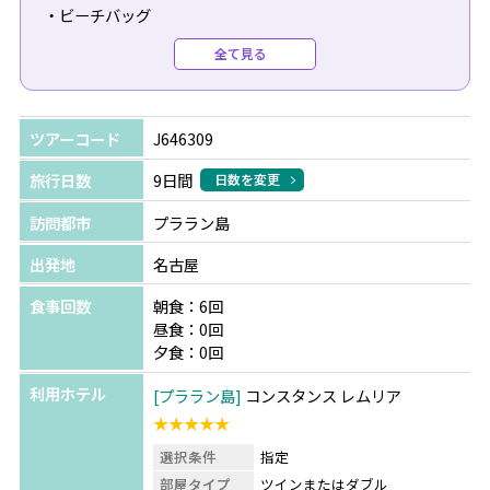
・ビーチバッグ
・スパークリングワイン
全て見る
・チョコレート
・フルーツバスケット
・バスセレモニー、ターンダウン
ツアーコード
J646309
※入籍後12ヶ月以内、またはアニバーサリー前後6か月以
旅行日数
9日間
日数を変更
内の方が対象となり、ご予約時もしくは、チェックインの
訪問都市
プララン島
際に証明書の提出が必要です。
※ご予約時に必ずハネムーン（結婚記念日）の旨をご申告
出発地
名古屋
ください(ご予約後の申し出は不可)。
食事回数
朝食：6回
※全て滞在中1回のご提供となります。
昼食：0回
夕食：0回
【2026年5月1日～7月15日限定☆★ハネムーン特典・結婚
利用ホテル
プララン島
コンスタンス レムリア
記念日特典】
★★★★★
・1泊1室につき50ユーロのリゾートクレジットをプレゼン
選択条件
指定
ト
部屋タイプ
ツインまたはダブル