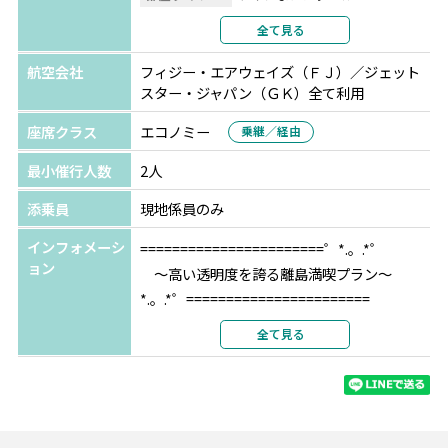
利用形態
2名1室利用
全て見る
部屋カテゴリ
ガーデンブレ
航空会社
フィジー・エアウェイズ（ＦＪ）／ジェット
スター・ジャパン（ＧＫ）全て利用
座席クラス
エコノミー
乗継／経由
最小催行人数
2人
添乗員
現地係員のみ
インフォメーシ
=======================゜*.。.*゜
ョン
～高い透明度を誇る離島満喫プラン～
*.。.*゜=======================
全て見る
フィジーの綺麗な海や大自然を楽しみたいな
ら離島がお勧め！
アクティビティが盛んなリゾートや年齢制限
を設けたラグジュアリーリゾートなど、目的