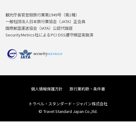
観光庁長官登録旅行業第1949号（第1種）
一般社団法人日本旅行業協会（JATA）正会員
国際航空運送協会（IATA）公認代理店
SecurityMetrics社によるPCI DSS遵守検証実施済
個人情報保護方針
旅行業約款・条件書
トラベル・スタンダード・ジャパン株式会社
© Travel Standard Japan Co.,ltd.