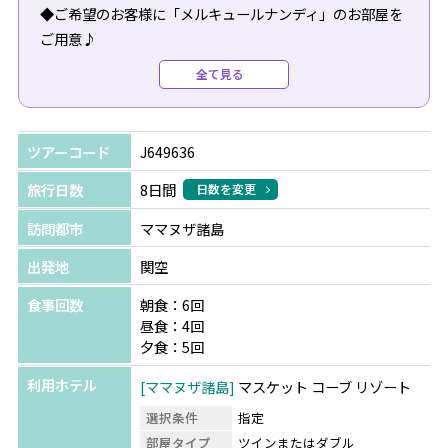
◆ご希望のお客様に「メルキュールナンディ」のお部屋を
ご用意♪
空港送迎の時間まで、ナンディエリアの散策はいかがでし
全て見る
ょうか？
お食事やお買物が徒歩圏内の便利な立地のホテルで、
散策後はお部屋に戻ってシャワーやゆっくり滞在が出来る
ツアーコード
J649636
のでお勧め！
旅行日数
8日間
日数を変更
※＜要事前予約＞となります。ツアーご予約時にお申し付
訪問都市
ママヌザ諸島
けください。
出発地
関空
◯。☆TSJのフィジーツアーの魅力☆。◯
食事回数
朝食：6回
◆現地空港到着時は安心の日本語ガイドがお出迎え！
昼食：4回
◆現地滞在中の緊急対応も日本語対応可能で安心♪
夕食：5回
◆全ツアーアレンジ可能！お気軽にスタッフまでご相談く
利用ホテル
ママヌザ諸島
マスケット コーブ リゾート
ださい！
選択条件
指定
部屋タイプ
ツインまたはダブル