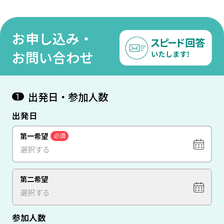
昼・夕食付』宿泊 5泊8日間
『ヤサワ アイランドリゾー
ゾート
＜フィジーエアウェイズ利
ト＆スパ【Beachfront
Bur
用/名古屋発成田経由＞【往
Bure Suite】』宿泊 8日間
泊8
お申し込み・
復送迎付き】
＜フィジーエアウェイズ直
イズ
行便利用/成田発着＞
【往
お問い合わせ
出発日・参加人数
1
出発日
第一希望
必須
第二希望
参加人数