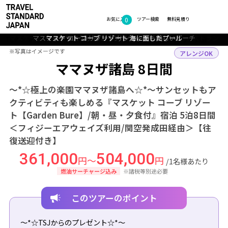
0
フォトギャラリー
お気に入り
ツアー検索
無料見積り
マスケット コーブ リゾート 海を見ながらお食事が楽しめるレストラン
マスケット コーブ リゾート サンセットも美しいビーチ
マスケット コーブ リゾート ガーデンブレ一例
マスケット コーブ リゾート 海に面したプール
マスケット コーブ リゾート 外観
TOP
オセアニア・南太平洋
フィジー
ママヌザ諸島
ツアー詳細
※写真はイメージです
※写真はイメージです
アレンジOK
ママヌザ諸島 8日間
～*☆極上の楽園ママヌザ諸島へ☆*～サンセットもア
クティビティも楽しめる『マスケット コーブ リゾー
ト【Garden Bure】/朝・昼・夕食付』宿泊 5泊8日間
＜フィジーエアウェイズ利用/関空発成田経由＞【往
復送迎付き】
361,000
504,000
円～
円
/1名様あたり
燃油サーチャージ込み
※諸税等別途必要
このツアーのポイント
～*☆TSJからのプレゼント☆*～