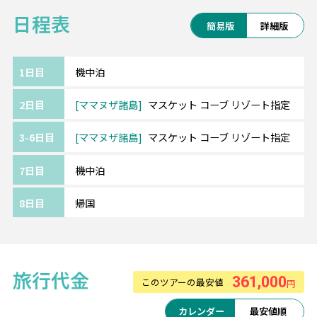
に合わせて楽しみ方が豊富♪
日程表
到着日から最終日まで出来るだけ長く離島滞
簡易版
詳細版
在を楽しむプランです。
1日目
機中泊
■マスケット コーブ リゾート＜ママヌザ諸島
2日目
ママヌザ諸島
マスケット コーブ リゾート指定
＞
マロロ・ライライ島にある隠れ家リゾート。
3-6日目
ママヌザ諸島
マスケット コーブ リゾート指定
マリーナがあり、ヨットマンにも人気◎
お部屋は島内に点在しており、プライバシー
7日目
機中泊
に配慮されながらもトロピカルな雰囲気と温
かみを感じる客室です。
8日目
帰国
ビーチやプール、レストランでは美しい夕陽
を眺めながら穏やかな時間をお過ごしいただ
けます♪
旅行代金
361,000
このツアーの最安値
◯。☆TSJのフィジーツアーの魅力☆。◯
円
◆現地空港到着時は安心の日本語ガイドがお
カレンダー
最安値順