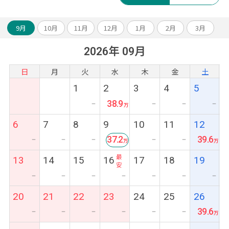
出迎え！
◆現地滞在中の緊急対応も日本語対応可能で
安心♪
9月
10月
11月
12月
1月
2月
3月
◆全ツアーアレンジ可能！お気軽にスタッフ
2026年 09月
までご相談ください！
日
月
火
水
木
金
土
1
2
3
4
5
38.9
ー
ー
ー
ー
6
7
8
9
10
11
12
37.2
39.6
ー
ー
ー
ー
ー
最
13
14
15
16
17
18
19
安
ー
ー
ー
ー
ー
ー
ー
20
21
22
23
24
25
26
39.6
ー
ー
ー
ー
ー
ー