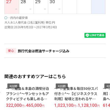
27
28
29
30
ー
ー
ー
ー
○
…月内の最安値
大人お1人様代金 (2名1室利用) 単位:円
出発日:2026年9月2日～2027年3月24日
旅行代金は燃油サーチャージ込み
安心
関連のおすすめツアーはこちら
8日間
8日間
8
～*☆離島＆本島の満喫分泊
～*☆全食事＆毎日50分スパ
～*
プラン☆*～サンセットもア
付き☆*～【ビジネスクラス
用】
クティビティも楽しめる
利用】秘境と言われるヤサ
島へ
『マスケット コーブ リゾー
ワ諸島の美しい大自然の中
ある
322,000
465,000
1,023,100
1,128,100
614
円
~
円
円
~
円
ト【Garden Bure】/朝・
に佇む秘境5つ星リゾート
まれ