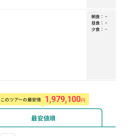
朝食：
−
昼食：
−
夕食：
−
1,979,100
このツアーの最安値
円
最安値順