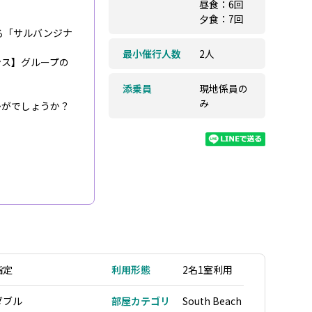
昼食：6回
夕食：7回
る「サルバンジナ
最小催行人数
2人
ンス】グループの
添乗員
現地係員の
み
かがでしょうか？
指定
利用形態
2名1室利用
ダブル
部屋カテゴリ
South Beach