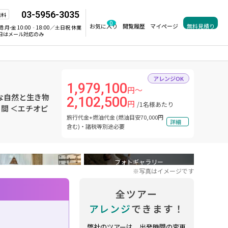
03-5956-3035
無料
0
お気に入り
閲覧履歴
マイページ
無料見積り
間:
月-金 10:00‐18:00／土日祝 休業
日はメール対応のみ
アレンジOK
1,979,100
円～
な自然と生き物
2,102,500
円
/1名様あたり
0日間 ＜エチオピ
旅行代金+燃油代金 (燃油目安70,000円
詳細
含む)・諸税等別途必要
フォトギャラリー
※写真はイメージです
全ツアー
アレンジ
できます！
弊社のツアーは、出発時間の変更