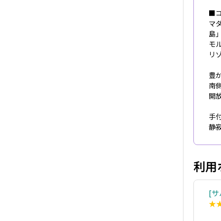
■
マ
島
モ
リ
豊
南
開
手
静
利用
サ
★