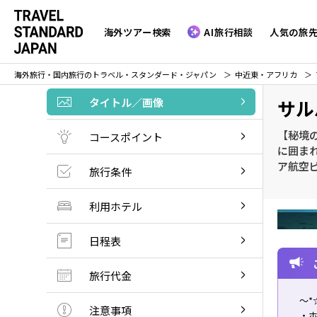
海外ツアー検索
AI旅行相談
人気の旅
海外旅行・国内旅行のトラベル・スタンダード・ジャパン
中近東・アフリカ
タイトル／画像
サル
【秘境
コースポイント
に囲まれ
ア航空
旅行条件
利用ホテル
日程表
旅行代金
～*
注意事項
・ホ