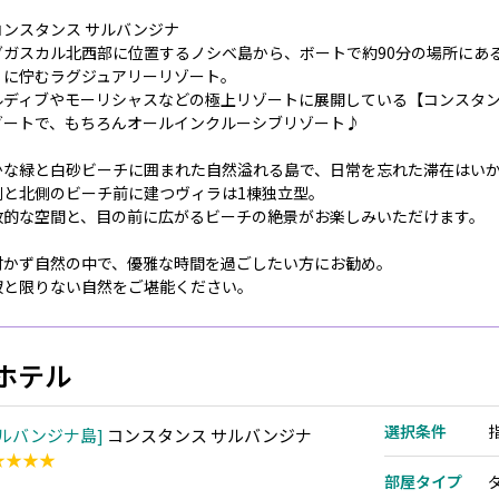
コンスタンス サルバンジナ
ダガスカル北西部に位置するノシベ島から、ボートで約90分の場所にあ
」に佇むラグジュアリーリゾート。
ルディブやモーリシャスなどの極上リゾートに展開している【コンスタ
ゾートで、もちろんオールインクルーシブリゾート♪
かな緑と白砂ビーチに囲まれた自然溢れる島で、日常を忘れた滞在はい
側と北側のビーチ前に建つヴィラは1棟独立型。
放的な空間と、目の前に広がるビーチの絶景がお楽しみいただけます。
付かず自然の中で、優雅な時間を過ごしたい方にお勧め。
寂と限りない自然をご堪能ください。
ホテル
選択条件
ルバンジナ島
コンスタンス サルバンジナ
★★★★
部屋タイプ