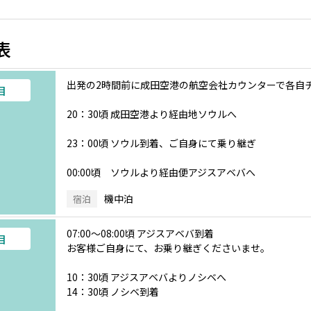
表
出発の2時間前に成田空港の航空会社カウンターで各自
目
20：30頃 成田空港より経由地ソウルへ
23：00頃 ソウル到着、ご自身にて乗り継ぎ
00:00頃 ソウルより経由便アジスアベバへ
機中泊
宿泊
07:00～08:00頃 アジスアベバ到着
目
お客様ご自身にて、お乗り継ぎくださいませ。
10：30頃 アジスアベバよりノシベへ
14：30頃 ノシベ到着