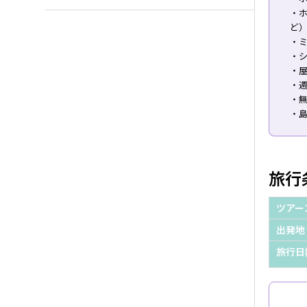
・
ど
・
・シ
・
・
・無
・
旅行
ツアー
出発地
旅行日