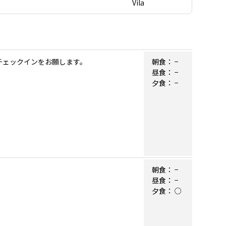
Vila
チェックインをお願します。
朝食：
−
昼食：
−
夕食：
−
朝食：
−
昼食：
−
夕食：
○