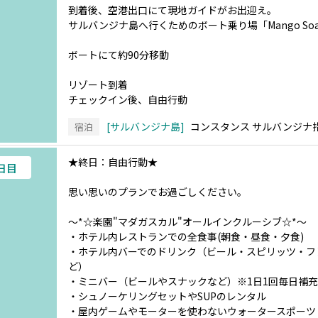
到着後、空港出口にて現地ガイドがお出迎え。
サルバンジナ島へ行くためのボート乗り場「Mango Soa
ボートにて約90分移動
リゾート到着
チェックイン後、自由行動
サルバンジナ島
コンスタンス サルバンジナ
宿泊
★終日：自由行動★
8日目
思い思いのプランでお過ごしください。
～*☆楽園"マダガスカル"オールインクルーシブ☆*～
・ホテル内レストランでの全食事(朝食・昼食・夕食)
・ホテル内バーでのドリンク（ビール・スピリッツ・フ
ど）
・ミニバー（ビールやスナックなど）※1日1回毎日補
・シュノーケリングセットやSUPのレンタル
・屋内ゲームやモーターを使わないウォータースポーツ