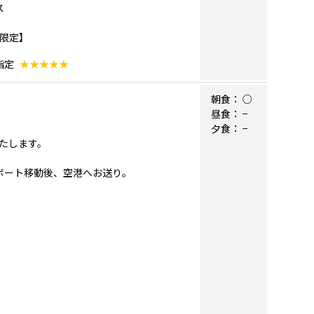
ス
方限定】
指定
★★★★★
朝食：
○
昼食：
−
夕食：
−
たします。
」へボート移動後、空港へお送り。