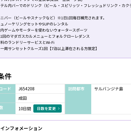
ホテル内バーでのドリンク（ビール・スピリッツ・フレッシュドリンク・カク
）
ミニバー（ビールやスナックなど）※1日1回毎日補充されます。
ュノーケリングセットやSUPのレンタル
屋内ゲームやモーターを使わないウォータースポーツ
週1回のマダガスカルメニューとフォルクローレダンス
料のランドリーサービスとWi-Fi
島一周サンセットクルーズ1回【7泊以上滞在される方限定】
条件
コード
J654208
訪問都市
サルバンジナ島
成田
数
10日間
日数を変更
インフォメーション