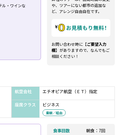
や、ツアーにない都市の追加な
テル・ワインな
ど、アレンジ自由自在です。
お問い合わせ時に【
ご要望入力
欄
】がありますので、なんでもご
相談ください！
航空会社
エチオピア航空（ＥＴ）指定
座席クラス
ビジネス
乗継／経由
食事回数
朝食：7回