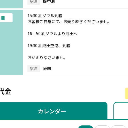
機中泊
宿泊
15:30頃 ソウル到着
日目
お客様ご自身にて、お乗り継ぎくださいませ。
16：50頃 ソウルより成田へ
19:30頃 成田空港、到着
おかえりなさいませ。
帰国
宿泊
代金
カレンダー