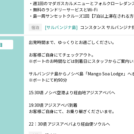
・週1回のマダガスカルメニューとフォルクローレダン
・無料のランドリーサービスとWi-Fi
・島一周サンセットクルーズ1回【7泊以上滞在される
サルバンジナ島
コンスタンス サルバンジナ
宿泊
出発時間まで、ゆっくりとお過ごしください。
目
お客様ご自身にてチェックアウト。
※ボートのお時間などは到着日にスタッフからご案内い
サルバンジナ島からノシベ島「Mango Soa Lodge
※ボートにて約90分
15:30頃 ノシベ空港より経由地アジスアベバへ
19:30頃 アジスアベバ到着
お客様ご自身にて、お乗り継ぎくださいませ。
22：30頃 アジスアベバより経由便ソウルへ