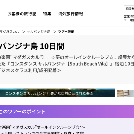
相談
先
お客様の旅行記
特集
海外旅行情報
営業時
※土曜
マダガスカル
サルバンジナ島
ツアー詳細
バンジナ島 10日間
の楽園"マダガスカル"】。☆夢のオールインクルーシブ☆。緑豊か
た『コンスタンス サルバンジナ【South Beach Vila】』宿泊 1
ビジネスクラス利用/成田発着＞
コンスタンス サルバンジナ 豊かな自然に囲まれた楽園
このツアーのポイント
☆楽園"マダガスカル"オールインクルーシブ☆*～
テル内レストランでの全食事(朝食・昼食・夕食)