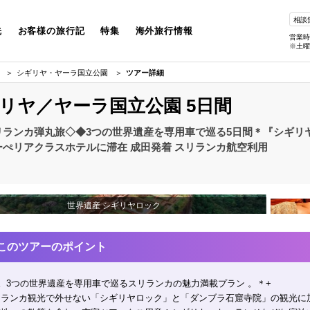
相談
先
お客様の旅行記
特集
海外旅行情報
営業時
※土曜
シギリヤ・ヤーラ国立公園
ツアー詳細
リヤ／ヤーラ国立公園 5日間
リランカ弾丸旅◇◆3つの世界遺産を専用車で巡る5日間＊『シギリ
ーぺリアクラスホテルに滞在 成田発着 スリランカ航空利用
世界遺産 シギリヤロック
このツアーのポイント
。3つの世界遺産を専用車で巡るスリランカの魅力満載プラン 。＊+
リランカ観光で外せない「シギリヤロック」と「ダンブラ石窟寺院」の観光に