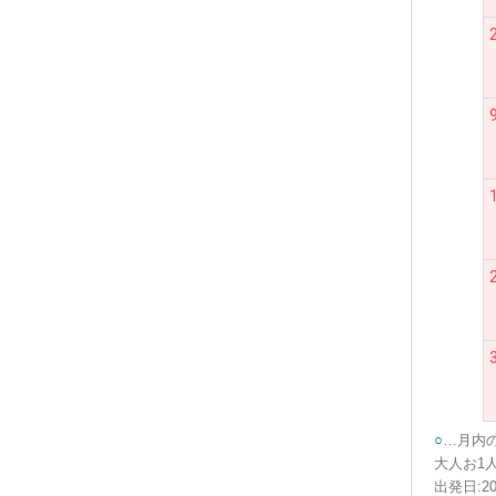
○
…月内
大人お1人
出発日:20