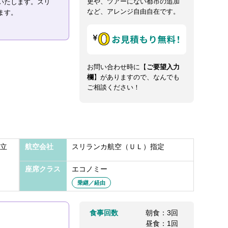
更や、ツアーにない都市の追加
いたします。スリ
など、アレンジ自由自在です。
ます。
お問い合わせ時に【
ご要望入力
欄
】がありますので、なんでも
ご相談ください！
立
航空会社
スリランカ航空（ＵＬ）指定
座席クラス
エコノミー
乗継／経由
食事回数
朝食：3回
昼食：1回