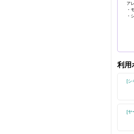
ア
・
・
利用
シ
ヤ