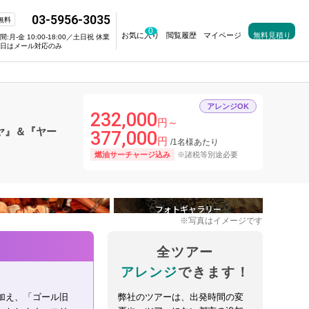
03-5956-3035
無料
0
お気に入り
閲覧履歴
マイページ
無料見積り
間:
月-金 10:00‐18:00／土日祝 休業
日はメール対応のみ
アレンジOK
232,000
円～
ヤ』＆『ヤー
377,000
円
/1名様あたり
燃油サーチャージ込み
※諸税等別途必要
フォトギャラリー
※写真はイメージです
全ツアー
アレンジ
できます！
加え、「ゴール旧
弊社のツアーは、出発時間の変