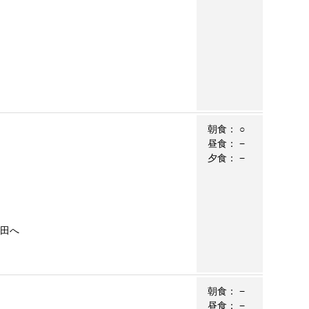
朝食：
○
昼食：
−
夕食：
−
成田へ
朝食：
−
昼食：
−