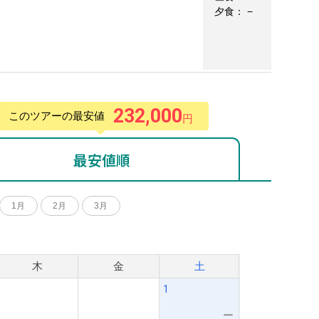
夕食：
−
232,000
このツアーの最安値
円
最安値順
1月
2月
3月
月
木
金
土
1
ー