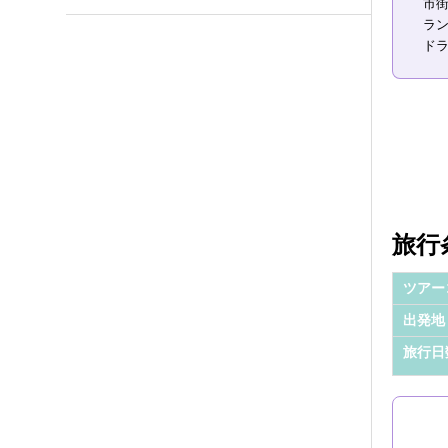
市
ラ
ド
旅行
ツアー
出発地
旅行日