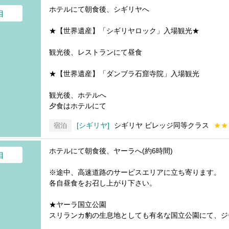
ホテルにて朝食後、シギリヤへ
目
★【世界遺産】「シギリヤロック」入場観光★
観光後、レストランにて昼食
★【世界遺産】「ダンブラ石窟寺院」入場観光
観光後、ホテルへ
夕食はホテルにて
シギリヤ
シギリヤ ビレッジ同等クラス
★★
宿泊
ホテルにて朝食後、ヤーラへ(約6時間)
目
※途中、高速道路のサービスエリアに立ち寄ります。
各自昼食をお召し上がり下さい。
★ヤーラ国立公園
スリランカ豹の生息地としても有名な国立公園にて、ジ