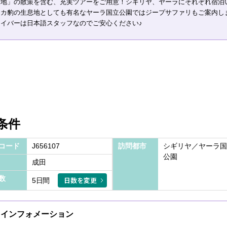
街地」の散策を含む、充実ツアーをご用意！シギリヤ、ヤーラにそれぞれ宿泊
ンカ豹の生息地としても有名なヤーラ国立公園ではジープサファリもご案内し
ライバーは日本語スタッフなのでご安心ください♪
条件
コード
J656107
訪問都市
シギリヤ／ヤーラ国
公園
成田
数
日数を変更
5日間
インフォメーション