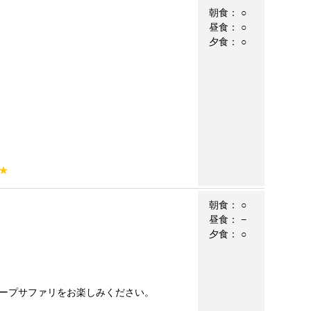
朝食：
○
昼食：
○
夕食：
○
★
朝食：
○
昼食：
−
夕食：
○
ープサファリをお楽しみください。