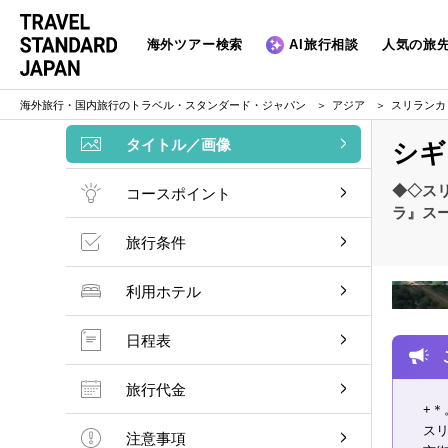
海外ツアー検索
AI旅行相談
人気の旅
海外旅行・国内旅行のトラベル・スタンダード・ジャパン
アジア
スリランカ
タイトル／画像
シギ
◆◇ス
コースポイント
ラ』ス
旅行条件
利用ホテル
日程表
旅行代金
+＊
ス
注意事項