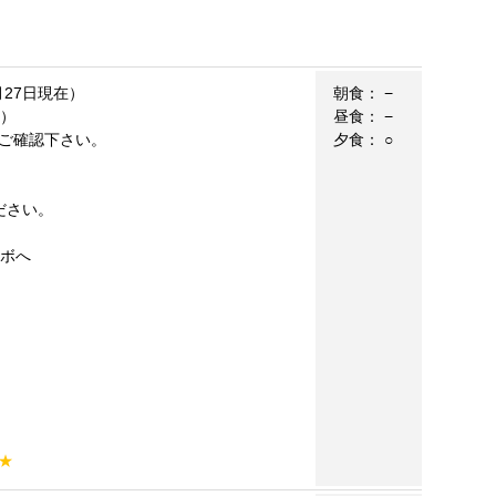
月27日現在）
朝食：
−
料）
昼食：
−
ご確認下さい。
夕食：
○
ださい。
ンボへ
★